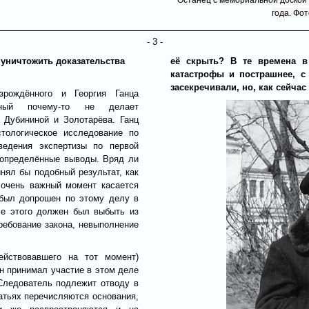
Останец с мемориальной доской 
года. Фо
- 3 -
 уничтожить доказательства
её скрыть? В те времена в
катастрофы и пострашнее, с
засекречивали, но, как сейчас
рождённого и Георгия Ганца
нный почему-то не делает
 Дубининой и Золотарёва. Ганц
стологическое исследование по
ведения экспертизы по первой
 определённые выводы. Вряд ли
нял бы подобный результат, как
 очень важный момент касается
 был допрошен по этому делу в
ле этого должен был выбыть из
ребование закона, невыполнение
йствовавшего на тот момент)
н принимал участие в этом деле
«Следователь подлежит отводу в
татьях перечисляются основания,