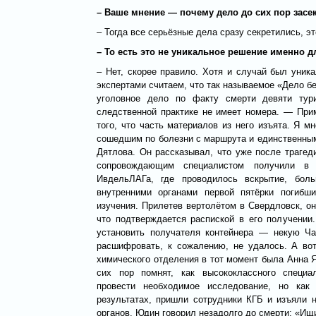
– Ваше мнение — почему дело до сих пор засе
– Тогда все серьёзные дела сразу секретились, эт
– То есть это не уникальное решение именно д
– Нет, скорее правило. Хотя и случай был уни
экспертами считаем, что так называемое «Дело б
уголовное дело по факту смерти девяти тур
следственной практике не имеет номера. — Прим.
того, что часть материалов из него изъята. Я
сошедшим по болезни с маршрута и единственны
Дятлова. Он рассказывал, что уже после трагед
сопровождающим специалистом получили в 
ИвдельЛАГа, где проводилось вскрытие, бол
внутренними органами первой пятёрки погибш
изучения. Прилетев вертолётом в Свердловск, о
что подтверждается распиской в его получении
установить получателя контейнера — некую Ча
расшифровать, к сожалению, не удалось. А вот
химического отделения в тот момент была Анна 
сих пор помнят, как высококлассного специ
провести необходимое исследование, но как
результатах, пришли сотрудники КГБ и изъяли 
органов. Юдин говорил незадолго до смерти: «Ищи