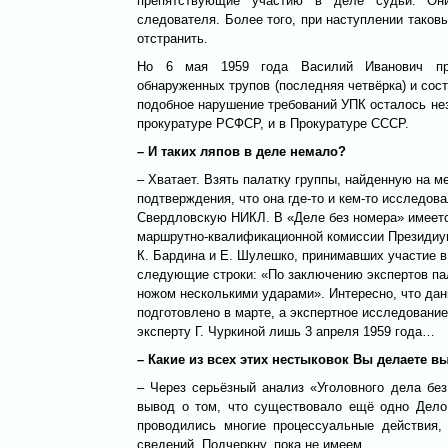
препятствующие участию в деле судьи. Он
следователя. Более того, при наступлении таков
отстранить.
Но 6 мая 1959 года Василий Иванович пр
обнаруженных трупов (последняя четвёрка) и сос
подобное нарушение требований УПК осталось не
прокуратуре РСФСР, и в Прокуратуре СССР.
– И таких ляпов в деле немало?
– Хватает. Взять палатку группы, найденную на м
подтверждения, что она где-то и кем-то исследов
Свердловскую НИКЛ. В «Деле без номера» имеетс
маршрутно-квалификационной комиссии Президиу
К. Бардина и Е. Шулешко, принимавших участие в
следующие строки: «По заключению экспертов па
ножом несколькими ударами». Интересно, что да
подготовлено в марте, а экспертное исследовани
эксперту Г. Чуркиной лишь 3 апреля 1959 года…
– Какие из всех этих нестыковок Вы делаете 
– Через серьёзный анализ «Уголовного дела бе
вывод о том, что существовало ещё одно Дело,
проводились многие процессуальные действия,
сведений. Подчеркну, пока не имеем.