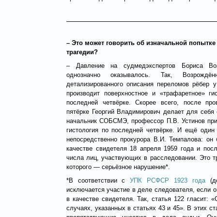
– Это может говорить об изначальной попытке
трагедии?
– Давление на судмедэкспертов Бориса Воз
однозначно оказывалось. Так, Возрождё
детализированного описания переломов рёбер у
производит поверхностное и «трафаретное» ги
последней четвёрке. Скорее всего, после про
пятёрке Георгий Владимирович делает для себя
начальник СОБСМЭ, профессор П.В. Устинов при
гистология по последней четвёрке. И ещё один
непосредственно прокурора В.И. Темпалова: он
качестве свидетеля 18 апреля 1959 года и пос
числа лиц, участвующих в расследовании. Это т
которого — серьёзное нарушение*.
*В соответствии с
УПК РСФСР 1923 года
(де
исключается участие в деле следователя, если о
в качестве свидетеля. Так, статья 122 гласит: 
случаях, указанных в статьях 43 и 45». В этих с