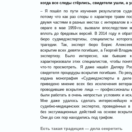
когда все следы стёрлись, свидетели ушли, а 
– Я пошёл по пути изучения результатов суде
потому что как раз споры о характере травм по
двумя частями в разных местах с интервалом в н
овраге в мае 1959-го, вызвали впоследствии 
вплоть до бредовых версий. В 2014 году я обра
бюро судмедэкспертизы, специалисты которо
трагедии. Так, эксперт бюро Борис Алексее
вскрытие всех девяти погибших, а Георгий Влади
экспертизу. Было интересно, как бывшие к
характеризовали этих специалистов, чтобы пон
что-то просмотреть. Я даже нашёл Диляру Ро
свидетеля процедуры вскрытия погибших. По рез
издана монография «Судмедэксперты в деле
приведено мнение всех без исключения ветера
проводившие вскрытие лица — профессионалы в
были работать в очень непростых условиях и иск
Мне даже удалось сделать интереснейшую н
судебно-медицинских экспертиз, проведённых в
без эксгумационных действий на основе вскрыт
Они до сих пор находились под грифом.
Есть такая традиция — дела секретить