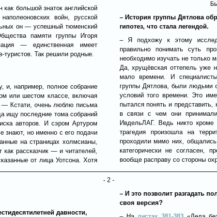
Бы
н как большой знаток английской
 наполеоновских войн, русской
– История группы Дятлова об
альных он — успешный тюменский
гипотез, что стала легендой.
Общества памяти группы Игоря
– Я подхожу к этому исслед
изация — единственная имеет
правильно понимать суть пр
-туристов. Так решили родные.
необходимо изучать не только м
Да, хрущёвская оттепель уже 
мало времени. И специалисты
группы Дятлова, были людьми с
, и, например, полное собрание
условий того времени. Это име
том или шестом классе, включая
пытался понять и представить, 
. — Кстати, очень люблю письма
в связи с чем они принимали
гда ищу последние тома собраний
ИвдельЛАГ. Ведь никто кроме 
иска авторов. И сэром Артуром
трагедия произошла на терр
е знают, но именно с его подачи
проходили мимо них, общались 
санные на страницах холмсианы,
категорически не согласен, п
 как рассказчик — и читателей,
вообще расправу со стороны охр
сказанные от лица Уотсона. Хотя
- 2 -
– И это позволит разгадать по
своя версия?
естидесятилетней давности,
– На
листах 381-383
«Дела без