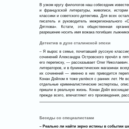
В узком кругу филологов наш собеседник известе
и французской литературы, живописи, истории
классики и советского детектива. Для всех ост
писатель и руководитель межрегионального «
Дятлова». Кстати, эта общественная орган
разрешение носить имя вожака погибших лыжников
Детектив в духе сталинской эпохи
– Я вырос в семье, почитавшей русскую классику
сочинений Александра Островского прочёл в пя
его переписку, — рассказывает Олег Николаевич
литераторов, и в букинистических магазинах все
их сочинений — именно в них приводится переп
Конан Дойлом я тоже увлёкся с ранних лет. Не вс
отдельные криминалистические экспертизы, опи
пришли в реальную жизнь. Конан Дойл восхищает
прежде всего, впечатляют его произведения, рас
Беседы со специалистами
– Реально ли найти зерно истины в событии ш