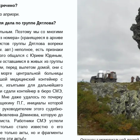
кречено?
о априори.
ля дела по группе Дятлова?
кальным. Поэтому мы со многими
ез номера» (хранящееся в архиве
истов группы Дятлова вопреки
 авт.) неполное, есть признаки
 много общался с Юрием Юдиным,
м оставшимся в живых из группы
ии, перед вылетом домой, они с
морге центральной больницы
ьшой медицинский контейнер с
их, изъятыми для дальнейшего
ни сдали контейнер в бюро СМЭ,
. Мне даже удалось по почерку
щихину П.Г., инициалы которой
 руководителем этого судебно-
Яковлевна Дёминова, которую до
алиста. Работники СМЭ успели
 только стало известно о его
не только акты, но и фрагменты
те эти акты!»