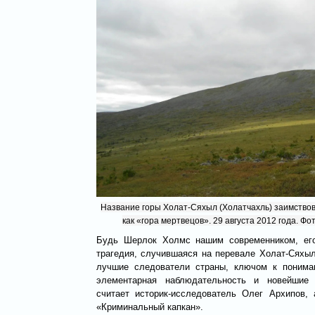
Название горы Холат-Сяхыл (Холатчахль) заимствов
как «гора мертвецов». 29 августа 2012 года. Фо
Будь Шерлок Холмс нашим современником, его
трагедия, случившаяся на перевале Холат-Сяхыл
лучшие следователи страны, ключом к понима
элементарная наблюдательность и новейшие 
считает историк-исследователь Олег Архипов, 
«Криминальный капкан».