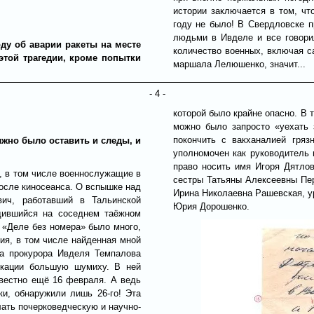
истории заключается в том, чт
году не было! В Свердловске п
людьми в Ивделе и все говорил
ду об аварии ракеты на месте
количество военных, включая 
этой трагедии, кроме попытки
маршала Лелюшенко, значит...
- 4 -
которой было крайне опасно. В 
можно было запросто «уехать 
покончить с вакханалией гря
лжно было оставить и следы, и
уполномочен как руководитель
право носить имя Игоря Дятло
и, в том числе военнослужащие в
сестры Татьяны Алексеевны Пер
осле киносеанса. О вспышке над
Ирина Николаевна Рашевская, у
вич, работавший в Тальинской
Юрия Дорошенко.
одившийся на соседнем таёжном
в «Деле без номера» было много,
ия, в том числе найденная мной
ка прокурора Ивделя Темпалова
икации большую шумиху. В ней
звестно ещё 16 февраля. А ведь
ки, обнаружили лишь 26-го! Эта
лать почерковедческую и научно-