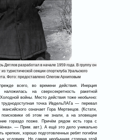
 Дятлов разработал в начале 1959 года. В группу он
из туристической секции спортклуба Уральского
ута. Фото: предоставлено Олегом Архиповым
прежде всего, во времени действия. Инерция
 наложилась на сверхсекретность ракетной
Холодной войны. Место действия тоже необычно:
, труднодоступная точка ИвдельЛАГа — перевал
 мансийского означает Гора Мертвецов. (Кстати,
 поисковики об этом не знали, а на зловещее
ание гораздо позже. Причём рядом есть гора с
ёнка». — Прим. авт.). А ещё это дело уникально
ть крепких, хорошо подготовленных ребят погибли
ых условиях. Но самая необычная сторона этой