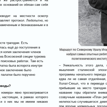
и же распространяются и на
ых оснований он обязан сам себя
оводит на местности осмотр
тавляет протокол. Любопытно, но
замеченным и безнаказанным и в
есте трагедии. Есть
алась ещё до поступления в
Маршрут по Северному Уралу Игорь
я копия заключения членов
набрал самых опытных ребят 
ма Всесоюзной секции туризма
политехнического инстит
 поисковых работах. Там есть
– Уникальность этого дела, 
латка была вспорота изнутри
мышления сталинской эпохи
нное заключение было
программы начального периода 
е палатки было поручено
едва ли не самая отдалённая
Холат-Сяхыл, что в переводе с
выводы?
прибывшие на место трагедии
з номера» явно просматривается
название горы обратили вним
 настоящее, в рамках которого
созвучным названием
«Плач реб
 и о них мы не имеем никаких
нелепостью случившегося: девя
при вполне нормальных погодн