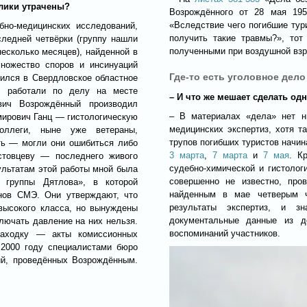
улики утрачены?
Возрождённого от 28 мая 195
«Вследствие чего погибшие тур
бно-медицинских исследований,
получить такие травмы?», тот
следней четвёрки (группу нашли
полученными при воздушной вз
есколько месяцев), найденной в
множество споров и инсинуаций
Где-то есть уголовное дел
тился в Свердловское областное
го работали по делу на месте
– И что же мешает сделать о
вич Возрождённый производил
– В материалах «дела» нет н
мирович Ганц — гистологическую
медицинских экспертиз, хотя 
оллеги, ныне уже ветераны,
трупов погибших туристов начин
ять — могли они ошибиться либо
3 марта
,
7 марта
и
7 мая
. К
стовцеву — последнего живого
судебно-химической и гистолог
ультатам этой работы мной была
совершенно не известно, про
 группы Дятлова», в которой
найденным в мае четверым 
нов СМЭ. Они утверждают, что
результаты экспертиз, и з
ысокого класса, но вынуждены
документальные данные из д
лючать давление на них нельзя.
воспоминаний участников.
аходку — акты комиссионных
 2000 году специалистами бюро
ий, проведённых Возрождённым.