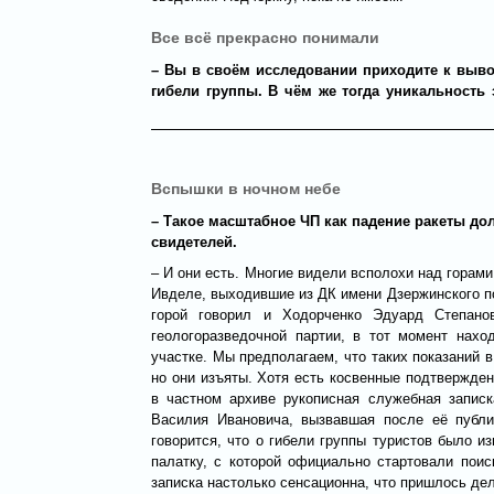
Все всё прекрасно понимали
– Вы в своём исследовании приходите к выво
гибели группы. В чём же тогда уникальность 
Вспышки в ночном небе
– Такое масштабное ЧП как падение ракеты до
свидетелей.
– И они есть. Многие видели всполохи над горам
Ивделе, выходившие из ДК имени Дзержинского п
горой говорил и Ходорченко Эдуард Степано
геологоразведочной партии, в тот момент нах
участке. Мы предполагаем, что таких показаний 
но они изъяты. Хотя есть косвенные подтвержден
в частном архиве рукописная служебная запис
Василия Ивановича, вызвавшая после её публ
говорится, что о гибели группы туристов было и
палатку, с которой официально стартовали поис
записка настолько сенсационна, что пришлось де