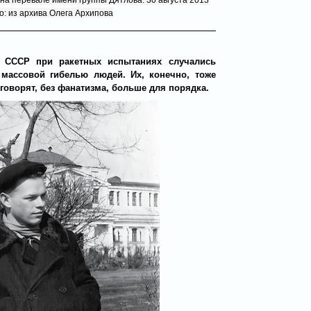
на перевале имени группы Дятлова. 30 августа 2013
то: из архива Олега Архипова
 СССР при ракетных испытаниях случались
 массовой гибелью людей. Их, конечно, тоже
 говорят, без фанатизма, больше для порядка.