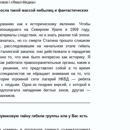
чков / «Ямал-Медиа»
росла такой массой небылиц и фантастических
ованию как к историческому явлению. Чтобы
оизошедшего на Северном Урале в 1959 году,
атериалы следствия, но и знать реалии той эпохи.
началась, но со смерти Сталина прошло слишком
, расследовавшие на начальном этапе гибель
талинской закалки, они действовали в парадигме
нно то, что мне было интересно как историку. Я
как работали правоохранительные органы, какие и
 решения, что представлял собой в то время
специалистов не обращает внимания на то, что
итории огромной сети лагерей НКВД — ребята
с людьми. Одна из поздних версий, с которой я
редполагала нападение беглых зэков, другая —
анников.
лувековую тайну гибели группы или у Вас есть
 номера» в протоколе допроса судмедэксперта