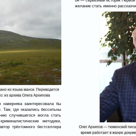
он — серьёзный историк Первой 
желание стать именно рассказч
ано из языка манси. Переводится
то: из архива Олега Архипова
 наверняка заинтересовала бы
. Там, где оказались бессильны
нию случившегося могла стать
криминалистические методики,
автор трёхтомного бестселлера
Олег Архипов — тюменский писа
время работает в жанре докуме