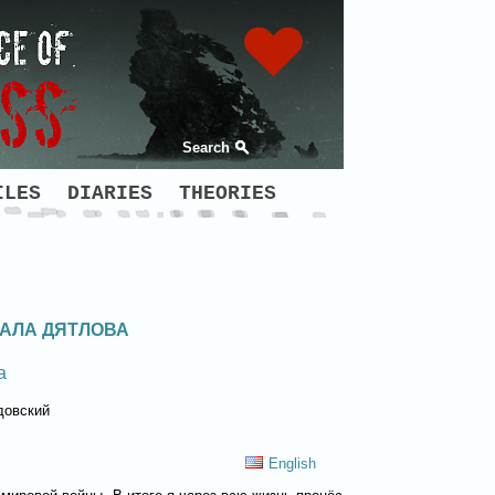
Search
ILES
DIARIES
THEORIES
ВАЛА ДЯТЛОВА
а
довский
English