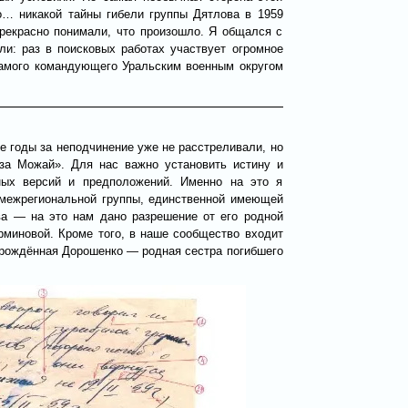
о… никакой тайны гибели группы Дятлова в 1959
рекрасно понимали, что произошло. Я общался с
и: раз в поисковых работах участвует огромное
самого командующего Уральским военным округом
те годы за неподчинение уже не расстреливали, но
за Можай». Для нас важно установить истину и
зных версий и предположений. Именно на это я
 межрегиональной группы, единственной имеющей
ва — на это нам дано разрешение от его родной
миновой. Кроме того, в наше сообщество входит
рождённая Дорошенко — родная сестра погибшего