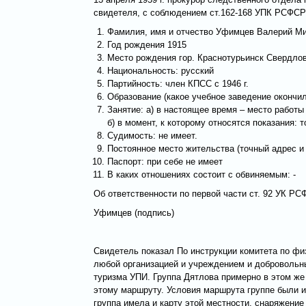
свидетеля, с соблюдением ст.162-168 УПК РСФСР
Фамилия, имя и отчество Уфимцев Валерий М
Год рождения 1915
Место рождения гор. Краснотурьинск Свердлов
Национальность: русский
Партийность: член КПСС с 1946 г.
Образование (какое учебное заведение окончил 
Занятие: а) в настоящее время – место работы
б) в момент, к которому относятся показания: т
Судимость: не имеет.
Постоянное место жительства (точный адрес и №
Паспорт: при себе не имеет
В каких отношениях состоит с обвиняемым: -
Об ответственности по первой части ст. 92 УК РС
Уфимцев (подпись)
Свидетель показал По инструкции комитета по ф
любой организацией и учреждением и добровольны
туризма УПИ. Группа Дятлова примерно в этом же 
этому маршруту. Условия маршрута группе были и
группа имела и карту этой местности, снаряжение