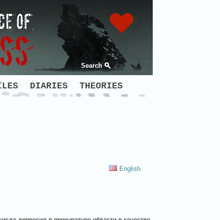
Search
ILES
DIARIES
THEORIES
English
числа допросил в прокуратуре области в качестве