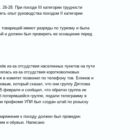
26-28. При походе III категории трудности
еть опыт руководства походом II категории
их товарищей имеют разряды по туризму и была
ый и должен был проверить ее оснащение перед
бе из-за отсудствия населенных пунктов на пути
лялась из-за отсудствия коротковолновых
я в комитет позвонил по телефону тов. Блинов и
мовым, который сказал, что они группу Дятлова
5 февраля и сообщил, что обратно группа не
б потерявшейся группе, подали телеграмму в
 При профкоме УПИ был создан штаб по розыску
наряжения к походу должен был проведен
ем и обувью. Написано