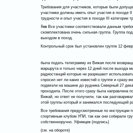
Требования для участников, которые были допущены
участники должны иметь опыт участия в походе II
трудности и опыт участия в походе III категории 
Тов
Все участники соответствовали данным требов
скомплектована очень сильная группа. Группа по
выходом в поход.
Контрольный срок был установлен группе 12 февр
была подать телеграмму из Вижая после возвращен
маршрута и только через 12 дней после выхода мы
радиостанций которые не разрешают использовать 
спросил нет ли каких известий о группе и сразу-
подвезли на машине до рудника Северный 27 дека
проходила. После этого сразу была направлена п
Вижай, но ответ не получили, так как разговарив
этой группы который и занимался последующей ра
Все требования предусмотренные по инструкции 
спортивным клубом УПИ, так как они собирали гр
собственноручно. Уфимцев (подпись)
(см. на обороте)