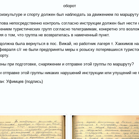
оборот
о физкультуре и спорту должен был наблюдать за движением по маршрут
тлова непосредственно контроль согласно инструкции должен был нести 
ением туристических групп согласно телеграммам, конкретно это возлож
я о том, что группа не возвратилась в намеченный пункт.
. должна была вернуться в пос. Вижай, но работник лагеря т. Хаккимов 
 февраля с/г не были предприняты меры к розыску потерявшихся туристов
орту.
ны при подготовке, снаряжении и отправке этой группы по маршруту?
и и отправке этой группы никаких нарушений инструкции или упущений не
ан: Уфимцев (подпись)