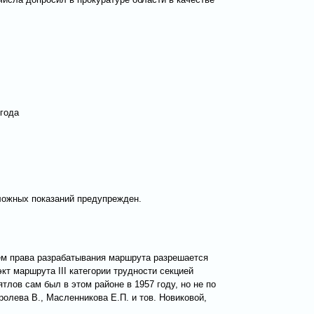
 года
 ложных показаний предупрежден.
ем права разрабатывания маршрута разрешается
т маршрута III категории трудности секцией
тлов сам был в этом районе в 1957 году, но не по
олева В., Масленникова Е.П. и тов. Новиковой,