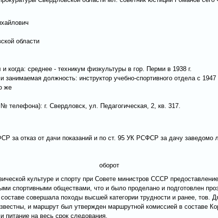
ихайлович
ской области
и когда: среднее - техникум физкультуры в гор. Перми в 1938 г.
 и занимаемая должность: инструктор учебно-спортивного отдела с 1947
о же
 телефона): г. Свердловск, ул. Педагогическая, 2, кв. 317.
ФСР за отказ от дачи показаний и по ст. 95 УК РСФСР за дачу заведомо
оборот
изической культуре и спорту при Совете министров СССР предоставлени
ми спортивными обществами, что и было проделано и подготовлен проэк
составе совершала походы высшей категории трудности и ранее, тов. Дя
звестны, и маршрут был утвержден маршрутной комиссией в составе Кор
 и питание на весь срок следования.