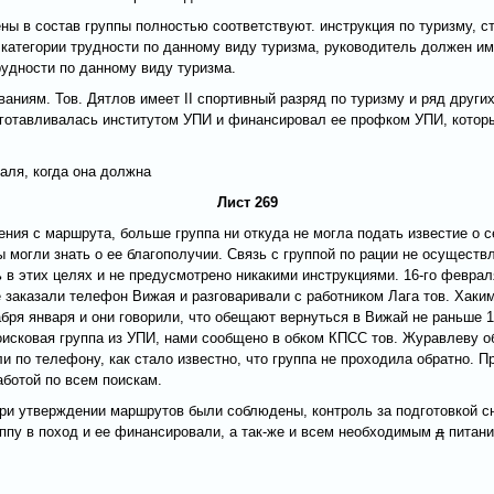
 в состав группы полностью соответствуют. инструкция по туризму, ст. 
 категории трудности по данному виду туризма, руководитель должен им
трудности по данному виду туризма.
аниям. Тов. Дятлов имеет II спортивный разряд по туризму и ряд друг
дготавливалась институтом УПИ и финансировал ее профком УПИ, котор
аля, когда она должна
Лист 269
ия с маршрута, больше группа ни откуда не могла подать известие о се
 могли знать о ее благополучии. Связь с группой по рации не осуществ
в этих целях и не предусмотрено никакими инструкциями. 16-го феврал
же заказали телефон Вижая и разговаривали с работником Лага тов. Хаки
бря января и они говорили, что обещают вернуться в Вижай не раньше 1
оисковая группа из УПИ, нами сообщено в обком КПСС тов. Журавлеву о
али по телефону, как стало известно, что группа не проходила обратно.
ботой по всем поискам.
при утверждении маршрутов были соблюдены, контроль за подготовкой с
уппу в поход и ее финансировали, а так-же и всем необходимым
д
питани