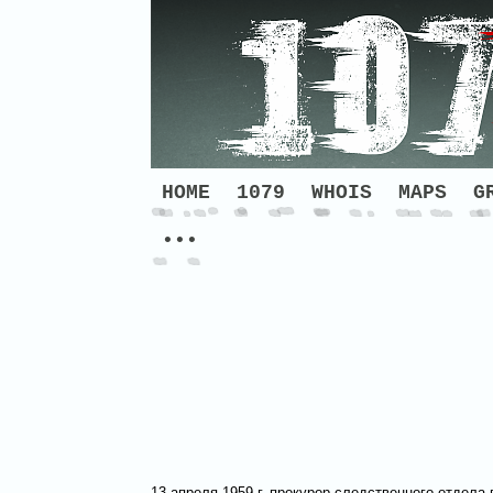
HOME
1079
WHOIS
MAPS
G
•••
13 апреля 1959 г. прокурор следственного отдела