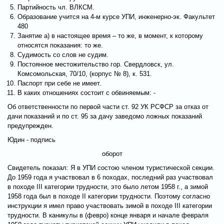
Партийность чл. ВЛКСМ.
Образование учится на 4-м курсе УПИ, инженерно-эк. Факультет
480
Занятие а) в настоящее время – то же, в момент, к которому
относятся показания: то же.
Судимость со слов не судим.
Постоянное местожительство гор. Свердловск, ул.
Комсомольская, 70/10, (корпус № 8), к. 531.
Паспорт при себе не имеет.
В каких отношениях состоит с обвиняемым: -
Об ответственности по первой части ст. 92 УК РСФСР за отказ от
дачи показаний и по ст. 95 за дачу заведомо ложных показаний
предупрежден.
Юдин - подпись
оборот
Свидетель показал: Я в УПИ состою членом туристической секции.
До 1959 года я участвовал в 6 походах, последний раз участвовал
в походе III категории трудности, это было летом 1958 г., а зимой
1958 года был в походе II категории трудности. Поэтому согласно
инструкции я имел право участвовать зимой в походе III категории
трудности. В каникулы в (февро) конце января и начале февраля