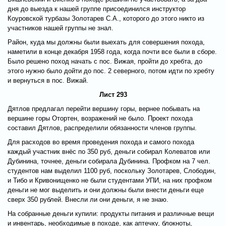
дня до выезда к нашей группе присоединился инструктор
Коуровской турбазы Золотарев С.А., которого до этого никто из
участников нашей группы не знал.
Район, куда мы должны были выехать для совершения похода,
наметили в конце декабря 1958 года, когда почти все были в сборе.
Было решено поход начать с пос. Вижая, пройти до хребта, до
этого нужно было дойти до пос. 2 северного, потом идти по хребту
и вернуться в пос. Вижай.
Лист 293
Дятлов предлагал перейти вершину горы, вернее побывать на
вершине горы Отортен, возражений не было. Проект похода
составил Дятлов, распределили обязанности членов группы.
Для расходов во время проведения похода и самого похода
каждый участник внёс по 350 руб, деньги собирал Колеватов или
Дубинина, точнее, деньги собирала Дубинина. Профком на 7 чел.
студентов нам выделил 1100 руб, поскольку Золотарев, Слободин,
и Тибо и Кривонищенко не были студентами УПИ, на них профком
деньги не мог выделить и они должны были внести деньги еще
сверх 350 рублей. Внесли ли они деньги, я не знаю.
На собранные деньги купили: продукты питания и различные вещи
и инвентарь, необходимые в походе, как аптечку, блокноты,