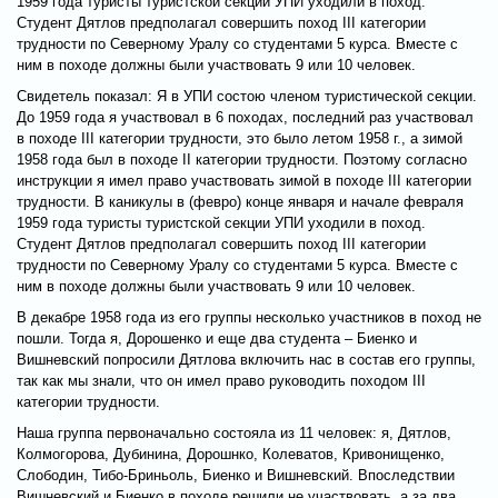
1959 года туристы туристской секции УПИ уходили в поход.
Студент Дятлов предполагал совершить поход III категории
трудности по Северному Уралу со студентами 5 курса. Вместе с
ним в походе должны были участвовать 9 или 10 человек.
Свидетель показал: Я в УПИ состою членом туристической секции.
До 1959 года я участвовал в 6 походах, последний раз участвовал
в походе III категории трудности, это было летом 1958 г., а зимой
1958 года был в походе II категории трудности. Поэтому согласно
инструкции я имел право участвовать зимой в походе III категории
трудности. В каникулы в (февро) конце января и начале февраля
1959 года туристы туристской секции УПИ уходили в поход.
Студент Дятлов предполагал совершить поход III категории
трудности по Северному Уралу со студентами 5 курса. Вместе с
ним в походе должны были участвовать 9 или 10 человек.
В декабре 1958 года из его группы несколько участников в поход не
пошли. Тогда я, Дорошенко и еще два студента – Биенко и
Вишневский попросили Дятлова включить нас в состав его группы,
так как мы знали, что он имел право руководить походом III
категории трудности.
Наша группа первоначально состояла из 11 человек: я, Дятлов,
Колмогорова, Дубинина, Дорошнко, Колеватов, Кривонищенко,
Слободин, Тибо-Бриньоль, Биенко и Вишневский. Впоследствии
Вишневский и Биенко в походе решили не участвовать, а за два