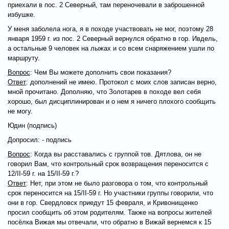
приехали в пос. 2 Северный, там переночевали в заброшенной
избушке.
У меня заболела нога, я в походе участвовать не мог, поэтому 28
января 1959 г. из пос. 2 Северный вернулся обратно в гор. Ивдель,
а остальные 9 человек на лыжах и со всем снаряжением ушли по
маршруту.
Вопрос
: Чем Вы можете дополнить свои показания?
Ответ
: дополнений не имею. Протокол с моих слов записан верно,
мной прочитано. Дополняю, что Золотарев в походе вел себя
хорошо, был дисциплинирован и о нем я ничего плохого сообщить
не могу.
Юдин (подпись)
Допросил: - подпись
Вопрос
: Когда вы расставались с группой тов. Дятлова, он не
говорил Вам, что контрольный срок возвращения переносится с
12/II-59 г. на 15/II-59 г.?
Ответ
: Нет, при этом не было разговора о том, что контрольный
срок переносится на 15/II-59 г. Но участники группы говорили, что
они в гор. Свердловск приедут 15 февраля, и Кривонищенко
просил сообщить об этом родителям. Также на вопросы жителей
посёлка Вижая мы отвечали, что обратно в Вижай вернемся к 15