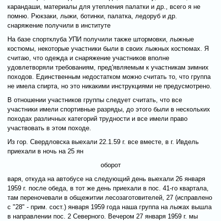
карандаши, материалы для утепления палатки и др., всего я не
помню. Рюкзаки, лыжи, ботинки, палатка, ледоруб и др.
снаряжение получили в институте
На базе спортклуба УПИ получили также штормовки, лыжные
костюмы, некоторые участники были в своих лыжных костюмах. Я
считаю, что одежда и снаряжение участников вполне
удовлетворяли требованиям, пред'являемым к участникам зимних
походов. Единственным недостатком можно считать то, что группа
не имела спирта, но это никакими инструкциями не предусмотрено.
В отношении участников группы следует считать, что все
участники имели спортивные разряды, до этого были в нескольких
походах различных категорий трудности и все имели право
участвовать в этом походе.
Из гор. Свердловска выехали 22.1.59 г. все вместе, в г. Ивдель
приехали в ночь на 25 ян
оборот
варя, откуда на автобусе на следующий день выехали 26 января
1959 г. после обеда, в тот же день приехали в пос. 41-го квартала,
там переночевали в общежитии лесозаготовителей, 27 (исправлено
с "28" - прим. сост.) января 1959 года наша группа на лыжах вышла
в направлении пос. 2 Северного. Вечером 27 января 1959 г. мы