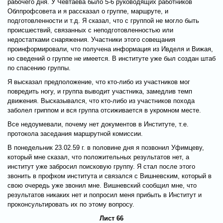
рабочего дня. У Чевтаева было 5-6 руководящих работников
Облпрофсовета и я рассказал о группе, маршруте, и
подготовленности и т.д. Я сказал, что с группой не могло быть
происшествий, связанных с неподготовленностью или
недостатками снаряжения. Участники этого совещания
проинформировали, что получена информация из Ивделя и Вижая,
но сведений о группе не имеется. В институте уже был создан штаб
по спасению группы.
Я высказал предположение, что кто-либо из участников мог
повредить ногу, и группа выводит участника, замедлив темп
движения. Высказывался, что кто-либо из участников похода
заболел гриппом и вся группа отсиживается в укромном месте.
Все недоумевали, почему нет документов в Институте, т.е.
протокола заседания маршрутной комиссии.
В понедельник 23.02.59 г. в половине дня я позвонил Уфимцеву,
который мне сказал, что положительных результатов нет, а
институт уже забросил поисковую группу. Я стал после этого
звонить в профком института и связался с Вишневским, который в
свою очередь уже звонил мне. Вишневский сообщил мне, что
результатов никаких нет и попросил меня прибыть в Институт и
проконсультировать их по этому вопросу.
Лист 66