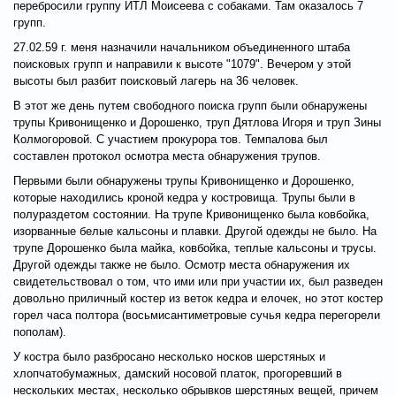
перебросили группу ИТЛ Моисеева с собаками. Там оказалось 7
групп.
27.02.59 г. меня назначили начальником объединенного штаба
поисковых групп и направили к высоте "1079". Вечером у этой
высоты был разбит поисковый лагерь на 36 человек.
В этот же день путем свободного поиска групп были обнаружены
трупы Кривонищенко и Дорошенко, труп Дятлова Игоря и труп Зины
Колмогоровой. С участием прокурора тов. Темпалова был
составлен протокол осмотра места обнаружения трупов.
Первыми были обнаружены трупы Кривонищенко и Дорошенко,
которые находились кроной кедра у костровища. Трупы были в
полураздетом состоянии. На трупе Кривонищенко была ковбойка,
изорванные белые кальсоны и плавки. Другой одежды не было. На
трупе Дорошенко была майка, ковбойка, теплые кальсоны и трусы.
Другой одежды также не было. Осмотр места обнаружения их
свидетельствовал о том, что ими или при участии их, был разведен
довольно приличный костер из веток кедра и елочек, но этот костер
горел часа полтора (восьмисантиметровые сучья кедра перегорели
пополам).
У костра было разбросано несколько носков шерстяных и
хлопчатобумажных, дамский носовой платок, прогоревший в
нескольких местах, несколько обрывков шерстяных вещей, причем