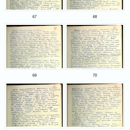
67
68
69
70