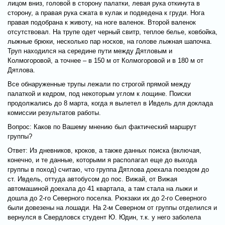
лицом вниз, головой в сторону палатки, левая рука откинута в
сторону, а правая рука сжата в кулак и подведена к груди. Нога
правая подобрана к животу, на ноге валенок. Второй валенок
отсутствовал. На трупе одет черный свитр, теплое белье, ковбойка,
лыжные брюки, несколько пар носков, на голове лыжная шапочка.
Труп находился на середине пути между Дятловым и
Колмогоровой, а точнее – в 150 м от Колмогоровой и в 180 м от
Дятлова.
Все обнаруженные трупы лежали по строгой прямой между
палаткой и кедром, под некоторым углом к лощине. Поиски
продолжались до 8 марта, когда я вылетел в Ивдель для доклада
комиссии результатов работы.
Вопрос: Каков по Вашему мнению был фактический маршрут
группы?
Ответ: Из дневников, кроков, а также данных поиска (включая,
конечно, и те данные, которыми я располагал еще до выхода
группы в поход) считаю, что группа Дятлова доехала поездом до
ст. Ивдель, оттуда автобусом до пос. Вижай, от Вижая
автомашиной доехала до 41 квартала, а там стала на лыжи и
дошла до 2-го Северного поселка. Рюкзаки их до 2-го Северного
были довезены на лошади. На 2-м Северном от группы отделился и
вернулся в Свердловск студент Ю. Юдин, т.к. у него заболела