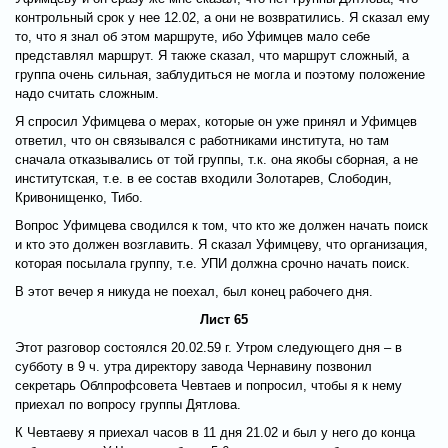
контрольный срок у нее 12.02, а они не возвратились. Я сказал ему
то, что я знал об этом маршруте, ибо Уфимцев мало себе
представлял маршрут. Я также сказал, что маршрут сложный, а
группа очень сильная, заблудиться не могла и поэтому положение
надо считать сложным.
Я спросил Уфимцева о мерах, которые он уже принял и Уфимцев
ответил, что он связывался с работниками института, но там
сначала отказывались от той группы, т.к. она якобы сборная, а не
институтская, т.е. в ее состав входили Золотарев, Слободин,
Кривонищенко, Тибо.
Вопрос Уфимцева сводился к том, что кто же должен начать поиск
и кто это должен возглавить. Я сказал Уфимцеву, что организация,
которая посылала группу, т.е. УПИ должна срочно начать поиск.
В этот вечер я никуда не поехал, был конец рабочего дня.
Лист 65
Этот разговор состоялся 20.02.59 г. Утром следующего дня – в
субботу в 9 ч. утра директору завода Чернавину позвонил
секретарь Облпрофсовета Чевтаев и попросил, чтобы я к нему
приехал по вопросу группы Дятлова.
К Чевтаеву я приехал часов в 11 дня 21.02 и был у него до конца