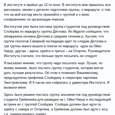
В институте я пробыл до 12-ти ночи. В институте мне пришлось все
рассказать заново о деталях подготовки группы, о маршруте, о том,
что на мой взгляд могло произойти с группой и о моих
соображениях по организации поисков.
Институтом уже была послана группа студентов под руководством
Слобцова по маршруту группы Дятлова. Из Ивделя сообщили, что
обнаружена ночевка Дятлова в среднем течении р. Ауспия, что
группа геологов Северной экспедиции идет по следам Дятлова и
три группы манси вышли в поиски по маршруту: одна на Ойко-
Чакур, другая – вдоль хребта и третья – на Отортен. Руководители
Института считали, что больше групп посылать не следует.
Я высказал мнение, что группу надо посылать еще. Лучше, по
моему мнению, было послать группу студентов, которая могла
дать лучшие результаты. Об этом я позвонил Вишневскому,
председателю профкома Слободину и секретарю парткома
Заостровскому. В 9 часов они собрались у директора Института. И
вызвали меня.
Здесь было решено послать группу альпинистов под руководством
студента Гребенника для разведки на г. Ойко-Чакур и последующей
встречи их с группой Слобцова. Слобцов должен был идти по
хребту с севера от Отортена, а Гребенник должен был идти с юга,
т.е. траверсировать хребет.