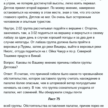
а утром, не потеряв достигнутой высоты, легко взять перевал.
Дятлов принял второй вариант. По моему мнению, намеренно
остановиться на ночевку в этом месте, зная о том, что это склон
главного хребта, Дятлов не мог. Он очень был осторожным
человеком и опытным туристом.
Наутро, 2.02 группа рассчитывал подойти к вершине г. Отортен,
заночевать там, а 3.02 подняться на вершину и вернуться к своему
лабазу за один день в случае хорошей погоды и за два дня в
случае непогоды. От лабаза группа должна была пройти в
верховья р.Пурмы, затем до реки Вишеры, выйти в верховья реки
Ниолс, оттуда подняться на г. Ойка Чакур и по р. Северной
Тошемке придти в Вижай.
Вопрос: Каковы по Вашему мнению причины гибели группы
Дятлова?
Ответ: Я считаю, что причиной гибели было какое-то чрезвычайное
обстоятельство, которое заставило группу считать нахождение в
палатке более опасным, чем в штормовой ветер полуодетыми
ночевать на снегу. В том. что группа сознательно уходила от
палатки, нет сомнений. Мы обнаружили следы почти
Лист 75
всей группы. Обстоятельства оставления палатки, причем порез ее