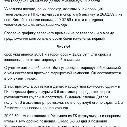
это городской комитет по делам физкультуры и спорта.
Участники похода, по их проекту, должны были сообщить
телеграммой в ГК физкультуры и спортклуб института 26.01.59 г. из
пос. Вижай о начале похода, а 9.02.59 г. в эти же адреса
телеграммой – об окончании похода.
Согласно графику запасного времени не оставалось и о моему
предложению контрольные сроки были изменены: первый
Лист 64
срок указывался 28.01 и второй срок – 12.02.59 г. Эти сроки и
занесены в протокол маршрутной комиссии.
С учетом замечаний проект был утвержден маршрутной комиссией,
о чем составлен протокол маршрутной комиссии. Он составляется
в 3-х экземплярах.
1 экз. протокола остается в делах маршрутной комиссии, один – в
ГК по делам физкультуры и 3-й экземпляр передается через
руководителя группы в спортклуб. В данном случае Дятлов
получил 3-й экземпляр протокола, но в спортклуб его не сдал, а 1 и
2 экземпляры попали по назначению.
20.02.59 г. мне позвонил т. Уфимцев из ГК физкультуры и попросил,
чтобы я ему срочно позвонил. Около 3-3.30 дня я позвонил
Уфимцеву и он сразу же мне сказал, что нет группы Дятлова, что