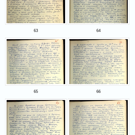
63
64
65
66