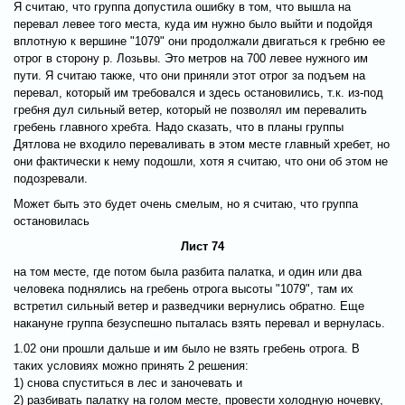
Я считаю, что группа допустила ошибку в том, что вышла на
перевал левее того места, куда им нужно было выйти и подойдя
вплотную к вершине "1079" они продолжали двигаться к гребню ее
отрог в сторону р. Лозьвы. Это метров на 700 левее нужного им
пути. Я считаю также, что они приняли этот отрог за подъем на
перевал, который им требовался и здесь остановились, т.к. из-под
гребня дул сильный ветер, который не позволял им перевалить
гребень главного хребта. Надо сказать, что в планы группы
Дятлова не входило переваливать в этом месте главный хребет, но
они фактически к нему подошли, хотя я считаю, что они об этом не
подозревали.
Может быть это будет очень смелым, но я считаю, что группа
остановилась
Лист 74
на том месте, где потом была разбита палатка, и один или два
человека поднялись на гребень отрога высоты "1079", там их
встретил сильный ветер и разведчики вернулись обратно. Еще
накануне группа безуспешно пыталась взять перевал и вернулась.
1.02 они прошли дальше и им было не взять гребень отрога. В
таких условиях можно принять 2 решения:
1) снова спуститься в лес и заночевать и
2) разбивать палатку на голом месте, провести холодную ночевку,