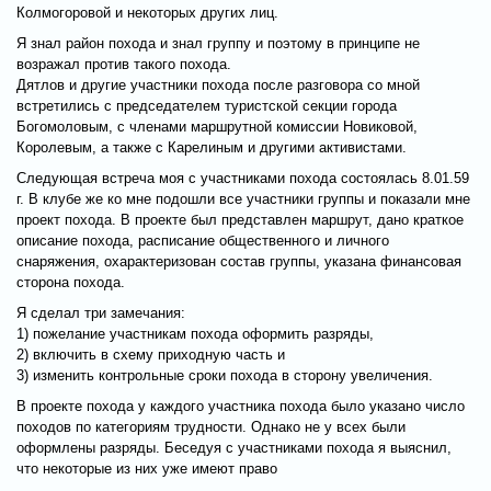
Колмогоровой и некоторых других лиц.
Я знал район похода и знал группу и поэтому в принципе не
возражал против такого похода.
Дятлов и другие участники похода после разговора со мной
встретились с председателем туристской секции города
Богомоловым, с членами маршрутной комиссии Новиковой,
Королевым, а также с Карелиным и другими активистами.
Следующая встреча моя с участниками похода состоялась 8.01.59
г. В клубе же ко мне подошли все участники группы и показали мне
проект похода. В проекте был представлен маршрут, дано краткое
описание похода, расписание общественного и личного
снаряжения, охарактеризован состав группы, указана финансовая
сторона похода.
Я сделал три замечания:
1) пожелание участникам похода оформить разряды,
2) включить в схему приходную часть и
3) изменить контрольные сроки похода в сторону увеличения.
В проекте похода у каждого участника похода было указано число
походов по категориям трудности. Однако не у всех были
оформлены разряды. Беседуя с участниками похода я выяснил,
что некоторые из них уже имеют право