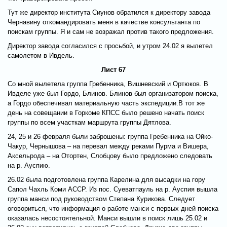
Тут же директор института Сиунов обратился к директору завода
Чернавину откомандировать меня в качестве консультанта по
поискам группы. Я и сам не возражал против такого предложения.
Директор завода согласился с просьбой, и утром 24.02 я вылетел
самолетом в Ивдель.
Лист 67
Со мной вылетела группа Гребенника, Вишневский и Ортюков. В
Ивделе уже был Гордо, Блинов. Блинов был организатором поиска,
а Гордо обеспечивал материальную часть экспедиции.В тот же
день на совещании в Горкоме КПСС было решено начать поиск
группы по всем участкам маршрута группы Дятлова.
24, 25 и 26 февраля были заброшены: группа Гребенника на Ойко-
Чакур, Чернышова – на перевал между реками Пурма и Вишера,
Аксельрода – на Отортен, Слобцову было предложено следовать
на р. Ауспию.
26.02 была подготовлена группа Карелина для высадки на гору
Сапол Чахль Коми АССР. Из пос. Суеватпауль на р. Ауспия вышла
группа манси под руководством Степана Курикова. Следует
оговориться, что информация о работе манси с первых дней поиска
оказалась несостоятельной. Манси вышли в поиск лишь 25.02 и