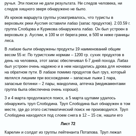
ручья. Эти поиски не дали результата. Ни следов человека, ни
следов хищного зверя обнаружено не было.
Из кроков маршрута группы усматривалось, что туристы в
верховьях реки Ауспия оставили лабаз (запас продуктов). 2.03.59 г.
группа Слобцова и Курикова обнаружила лабаз. Он был устроен в
верховьях р. Ауспии, в 100 м от берега реки, в 500 м ниже границы
леса.
В лабазе были обнаружены продукты 19 наименований общим
весом 55 кг. По туристским нормам – 1200 гр. сухих продуктов в
день на человека, этот запас обеспечивал 6-7 дней похода. Лабаз
был устроен очень надежно и в нем находились дрова для ночевки
на обратном пути. В лабазе помимо продуктов был груз, который
являлся лишним при восхождении – запасные лыжи 1 пара,
запасные ботинки – 2 пары, мандолина, аптечка (медикаментами
группа была обеспечена очень хорошо).
3 и 4 марта продолжался поиск, а 5 марта щупами удалось
обнаружить труп Слободина. Труп Слободина был обнаружен в том
месте, где до этого систематический поиск не производился. Труп
Слободина находился под слоем снега в 12 – 15 см, нашли его
Лист 72
Карелин и солдат из группы лейтенанта Потапова. Труп лежал