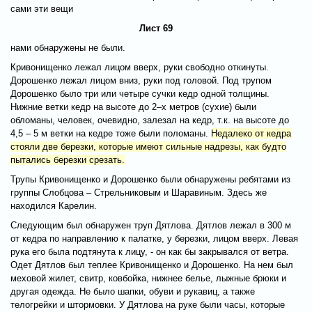
сами эти вещи
Лист 69
нами обнаружены не были.
Кривонищенко лежал лицом вверх, руки свободно откинуты.
Дорошенко лежал лицом вниз, руки под головой. Под трупом
Дорошенко было три или четыре сучки кедр одной толщины.
Нижние ветки кедр на высоте до 2–х метров (сухие) были
обломаны, человек, очевидно, залезал на кедр, т.к. на высоте до
4,5 – 5 м ветки на кедре тоже были поломаны.
Недалеко от кедра
стояли две березки, которые имеют сильные надрезы, как будто
пытались березки срезать.
Трупы Кривонищенко и Дорошенко были обнаружены ребятами из
группы Слобцова – Стрельниковым и Шаравиным. Здесь же
находился Карелин.
Следующим был обнаружен труп Дятлова. Дятлов лежал в 300 м
от кедра по направлению к палатке, у березки, лицом вверх. Левая
рука его была подтянута к лицу, - он как бы закрывался от ветра.
Одет Дятлов был теплее Кривонищенко и Дорошенко. На нем был
меховой жилет, свитр, ковбойка, нижнее белье, лыжные брюки и
другая одежда. Не было шапки, обуви и рукавиц, а также
телогрейки и штормовки. У Дятлова на руке были часы, которые