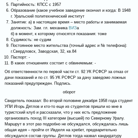
Партийность: КПСС с 1957
Образование (какое учебное заведение окончил и когда: В 1948
г. Уральский политехнический институт
Занятие: а) в настоящее время – место работы и занимаемая
должность: Зам. гл. механика
ВИЗ
а
б) в момент, к которому относятся показания: тоже
Судимость: не судим
Постоянное место жительства (точный адрес и № телефона):
г.Свердловск, Заводская, 32, кв.84
Паспорт: -
В каких отношениях состоит с обвиняемым: -
Об ответственности по первой части ст. 92 УК РСФСР за отказ от
дачи показаний и по ст. 95 УК РСФСР за дачу заведомо ложных
показаний предупрежден. Подпись.
оборот
Свидетель показал: Во второй половине декабря 1958 года студент
УПИ Игорь Дятлов и кто-то еще из студентов пришли ко мне в
туристский клуб и рассказали, что у них есть предложение
организовать поход III категории (высшей) по Северному Уралу.
Маршрут в этот раз подробно не обсуждался, обсуждалась лишь
общая идея – пройти от Ивделя на хребет, предварительно
обсуждался состав группы. Дятлов тогда назвал кандидатуру