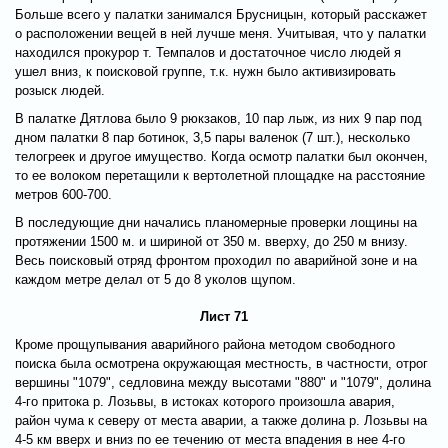
Больше всего у палатки занимался Брусницын, который расскажет
о расположении вещей в ней лучше меня. Учитывая, что у палатки
находился прокурор т. Темпалов и достаточное число людей я
ушел вниз, к поисковой группе, т.к. нужн было активизировать
розыск людей.
В палатке Дятлова было 9 рюкзаков, 10 пар лыж, из них 9 пар под
дном палатки 8 пар ботинок, 3,5 пары валенок (7 шт.), несколько
телогреек и другое имущество. Когда осмотр палатки был окончен,
то ее волоком перетащили к вертолетной площадке на расстояние
метров 600-700.
В последующие дни начались планомерные проверки лощины на
протяжении 1500 м. и шириной от 350 м. вверху, до 250 м внизу.
Весь поисковый отряд фронтом проходил по аварийной зоне и на
каждом метре делал от 5 до 8 уколов щупом.
Лист 71
Кроме прощупывания аварийного района методом свободного
поиска была осмотрена окружающая местность, в частности, отрог
вершины "1079", седловина между высотами "880" и "1079", долина
4-го притока р. Лозьвы, в истоках которого произошла авария,
район чума к северу от места аварии, а также долина р. Лозьвы на
4-5 км вверх и вниз по ее течению от места впадения в нее 4-го