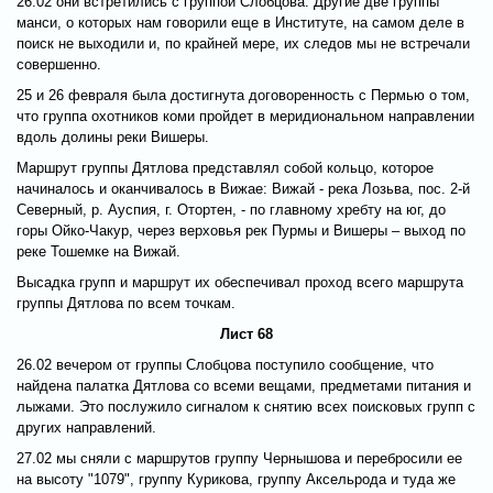
26.02 они встретились с группой Слобцова. Другие две группы
манси, о которых нам говорили еще в Институте, на самом деле в
поиск не выходили и, по крайней мере, их следов мы не встречали
совершенно.
25 и 26 февраля была достигнута договоренность с Пермью о том,
что группа охотников коми пройдет в меридиональном направлении
вдоль долины реки Вишеры.
Маршрут группы Дятлова представлял собой кольцо, которое
начиналось и оканчивалось в Вижае: Вижай - река Лозьва, пос. 2-й
Северный, р. Ауспия, г. Отортен, - по главному хребту на юг, до
горы Ойко-Чакур, через верховья рек Пурмы и Вишеры – выход по
реке Тошемке на Вижай.
Высадка групп и маршрут их обеспечивал проход всего маршрута
группы Дятлова по всем точкам.
Лист 68
26.02 вечером от группы Слобцова поступило сообщение, что
найдена палатка Дятлова со всеми вещами, предметами питания и
лыжами. Это послужило сигналом к снятию всех поисковых групп с
других направлений.
27.02 мы сняли с маршрутов группу Чернышова и перебросили ее
на высоту "1079", группу Курикова, группу Аксельрода и туда же