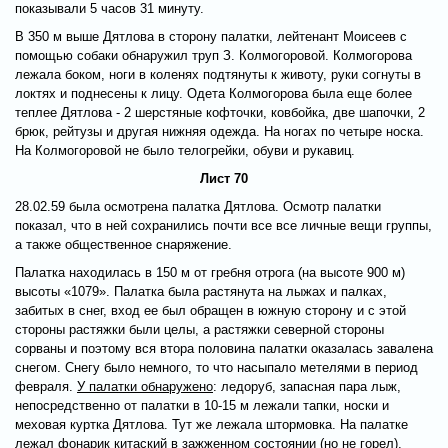
показывали 5 часов 31 минуту.
В 350 м выше Дятлова в сторону палатки, лейтенант Моисеев с
помощью собаки обнаружил труп З. Колмогоровой. Колмогорова
лежала боком, ноги в коленях подтянуты к животу, руки согнуты в
локтях и поднесены к лицу. Одета Колмогорова была еще более
теплее Дятлова - 2 шерстяные кофточки, ковбойка, две шапочки, 2
брюк, рейтузы и другая нижняя одежда. На ногах по четыре носка.
На Колмогоровой не было телогрейки, обуви и рукавиц.
Лист 70
28.02.59 была осмотрена палатка Дятлова. Осмотр палатки
показал, что в ней сохранились почти все все личные вещи группы,
а также общественное снаряжение.
Палатка находилась в 150 м от гребня отрога (на высоте 900 м)
высоты «1079». Палатка была растянута на лыжах и палках,
забитых в снег, вход ее был обращен в южную сторону и с этой
стороны растяжки были целы, а растяжки северной стороны
сорваны и поэтому вся втора половина палатки оказалась завалена
снегом. Снегу было немного, то что насыпало метелями в период
февраля.
У палатки обнаружено
: ледоруб, запасная пара лыж,
непосредственно от палатки в 10-15 м лежали тапки, носки и
меховая куртка Дятлова. Тут же лежала штормовка. На палатке
лежал фонарик китаский в зажженном состоянии (но не горел).