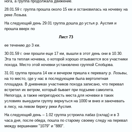
нога, а группа продолжала движение.
28.01.59 г. группа прошла около 15 км и остановилась на ночевку на
реке Лозьва.
На следующий день 29.01 группа дошла до устья р. Ауспия и
прошла вверх по
Лист 73
ее течению до 3 км.
30.01.59 г. они прошли еще 17 км, вышли в этот день они в 10.30.
Эта та теплая ночевка, о которой хорошо отзываются все участники
похода. Место этой ночевки установлено группой Слобцова.
31.01 группа прошла 14 км и вечером пришла к перевалу р. Лозьвы,
на то место, где у нас в последующем была вертолетная
площадка. В дневниках участников похода записано, что перевал
встретил их ветром, который бывает при подъеме самолета.
Непогода, а также непригодность места для ночевки в таких
условиях вынудили группу вернуться на 1000 м вниз и заночевать
в лесу, на левом берегу реки Ауспия.
На следующий день – 1.02 группа устроила лабаз (склад) и в 3
часа дня, после обеда, пошла по старому своему следу на перевал
между вершинами "1079" и "880".