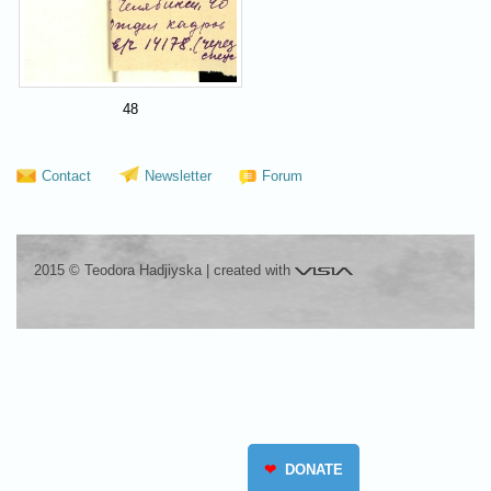
48
Contact
Newsletter
Forum
Visia
2015 © Teodora Hadjiyska
|
created with
❤
DONATE