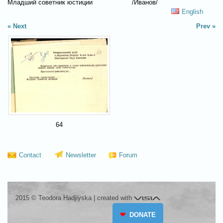
Младший советник юстиции
/Иванов/
English
Next
Prev
64
Contact
Newsletter
Forum
Visia
2015 © Teodora Hadjiyska
|
created with
❤
DONATE