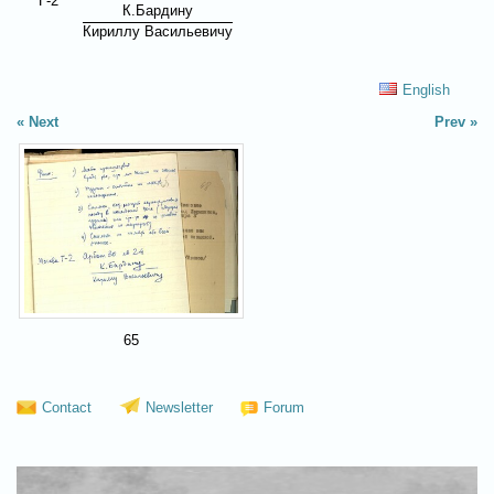
Г-2
К.Бардину
Кириллу Васильевичу
English
Next
Prev
65
Contact
Newsletter
Forum