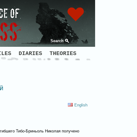
Search
ILES
DIARIES
THEORIES
Й
English
огибшего Тибо-Бриньоль Николая получено