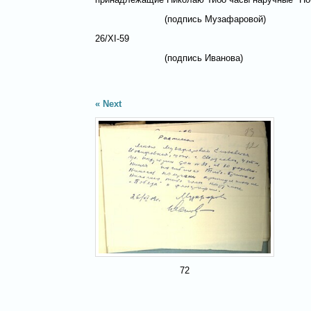
(подпись Музафаровой)
26/XI-59
(подпись Иванова)
Next
72