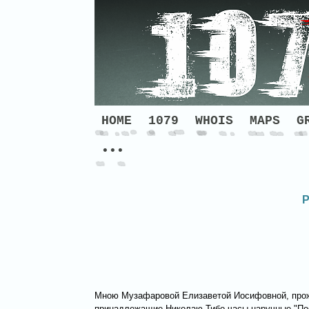
HOME
1079
WHOIS
MAPS
G
•••
Мною Музафаровой Елизаветой Иосифовной, прож.
принадлежащие Николаю Тибо часы наручные "Поб