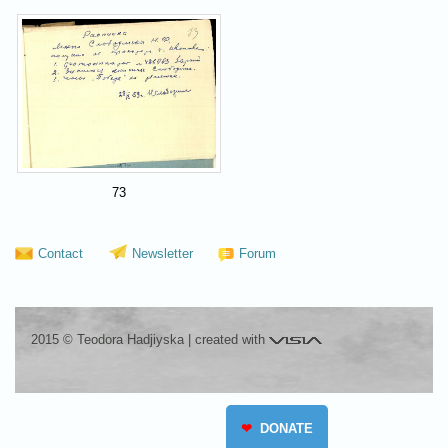
73
Contact
Newsletter
Forum
Visia
2015 © Teodora Hadjiyska
|
created with
❤
DONATE