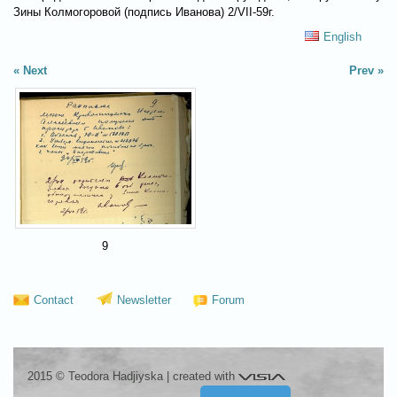
Зины Колмогоровой (подпись Иванова) 2/VII-59г.
English
Next
Prev
9
Contact
Newsletter
Forum
Visia
2015 © Teodora Hadjiyska
|
created with