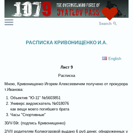
Search
РАСПИСКА КРИВОНИЩЕНКО И.А.
English
Лист 9
Расписка
Мною, Кривонищенко Игорем Алексеевичем получено от прокурора
т.Иванова:
Объектив "Ю-11" №5603851
Универс.видоискатель №018076
как вещи моего погибшего брата
Часы "Спортивные"
30/V-59г. (подпись Кривонищенко)
2/VII родителям Колмогоровой выдано 6 руб денег, обнаруженных у