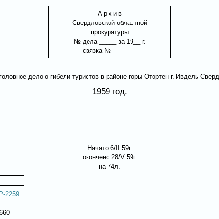
Архи
в
Свердловской областной
прокуратуры
№ дела _____ за 19__ г.
связка № _______
оловное дело о гибели туристов в районе горы Отортен г. Ивдель Свер
1959 год.
Начато 6/II.59г.
окончено 28/V 59г.
на 74л.
Р-2259
 660