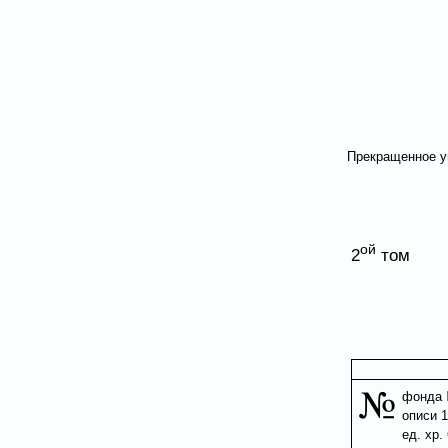
Прекращенное уг
ой
2
том
фонда
описи 1
ед. хр.