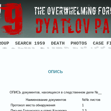
ROUP
SEARCH 1959
DEATH
PHOTOS
CASE F
ОПИСЬ
ОПИСЬ
документов, нахоящихся в следственном деле №__
Наименование документов
№№ листов
Протокол места обнаружения
1
Письмо Голунского и ответ Кочарова
2,3