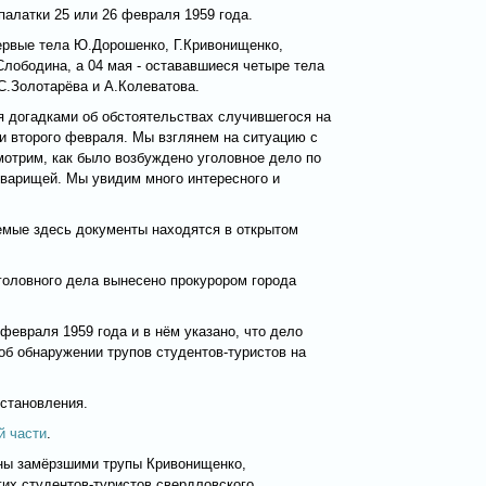
палатки 25 или 26 февраля 1959 года.
рвые тела Ю.Дорошенко, Г.Кривонищенко,
Слободина, а 04 мая - остававшиеся четыре тела
С.Золотарёва и А.Колеватова.
я догадками об обстоятельствах случившегося на
 и второго февраля. Мы взглянем на ситуацию с
мотрим, как было возбуждено уголовное дело по
оварищей. Мы увидим много интересного и
емые здесь документы находятся в открытом
головного дела вынесено прокурором города
февраля 1959 года и в нём указано, что дело
об обнаружении трупов студентов-туристов на
остановления.
й части
.
ны замёрзшими трупы Кривонищенко,
гих студентов-туристов свердловского