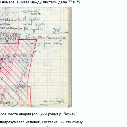
з номера, вшитая между листами дела 77 и 79.
ров места аварии (лощины ручья р. Лозьвы).
 подразумевал человек, составивший эту схему,