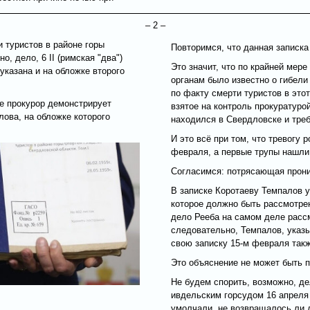
– 2 –
и туристов в районе горы
Повторимся, что данная записка
, дело, 6 II (римская "два")
Это значит, что по крайней мер
 указана и на обложке второго
органам было известно о гибели
по факту смерти туристов в это
де прокурор демонстрирует
взятое на контроль прокуратур
лова, на обложке которого
находился в Свердловске и тре
И это всё при том, что тревогу 
февраля, а первые трупы нашли
Согласимся: потрясающая прони
В записке Коротаеву Темпалов у
которое должно быть рассмотрен
дело Рееба на самом деле рассм
следовательно, Темпалов, указы
свою записку 15-м февраля так
Это объяснение не может быть п
Не будем спорить, возможно, де
ивдельским горсудом 16 апреля 
умолчали, не возвращалось ли д