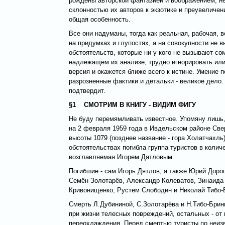
рождены авторской фантазией и воображением, не
склонностью их авторов к экзотике и преувеличени
общая особенность.
Все они надуманы, тогда как реальная, рабочая, 
на придумках и глупостях, а на совокупности не 
обстоятельств, которые ни у кого не вызывают со
надлежащем их анализе, трудно игнорировать или
версия и окажется ближе всего к истине. Умение 
разрозненные фактики и детальки - великое дело.
подтвердит.
§1 СМОТРИМ В КНИГУ - ВИДИМ ФИГУ
Не буду перемямливать известное. Упомяну лишь,
на 2 февраля 1959 года в Ивдельском районе Све
высоты 1079 (позднее название - гора Холатчахль
обстоятельствах погибла группа туристов в колич
возглавляемая Игорем Дятловым.
Погибшие - сам Игорь Дятлов, а также Юрий Дор
Семён Золотарёв, Александр Колеватов, Зинаида 
Кривонищенко, Рустем Слободин и Николай Тибо-
Смерть Л.Дубининой, С.Золотарёва и Н.Тибо-Брин
при жизни телесных повреждений, остальных - от
переохлаждения. Перед смертью туристы по неиз