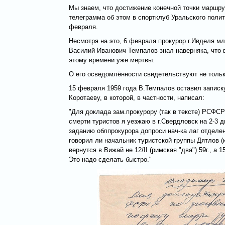
Мы знаем, что достижение конечной точки маршрут
телеграмма об этом в спортклуб Уральского полит
февраля.
Несмотря на это, 6 февраля прокурор г.Ивделя м
Василий Иванович Темпалов знал наверняка, что 
этому времени уже мертвы.
О его осведомлённости свидетельствуют не только
15 февраля 1959 года В.Темпалов оставил запис
Коротаеву, в которой, в частности, написал:
"Для доклада зам.прокурору (так в тексте) РСФС
смерти туристов я уезжаю в г.Свердловск на 2-3 д
заданию облпрокурора допроси нач-ка лаг отделе
говорил ли начальник туристской группы Дятлов (к
вернутся в Вижай не 12/II (римская "два") 59г., а 15
Это надо сделать быстро."