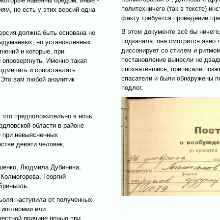
которые навеяны бредом, иные -
политехничего (так в тексте) ин
ям, но есть у этих версий одна
факту требуется проведение пред
В этом документе всё бы ничего,
версия должна быть основана не
подкачала, она смотрится явно 
выдуманных, но установленных
диссонирует со стилем и ритмом
мнений и которые, при
постановление вынесли не двадц
 опровергнуть. Именно такая
спохватившись, приписали позже
подмечать и сопоставлять
спасатели и были обнаружены п
 Это вам любой аналитик
подлог.
 что предположительно в ночь
рдловской области в районе
) при невыясненных
естве девяти человек,
ошенко, Людмила Дубинина,
Колмогорова, Георгий
Бриньоль.
ьоля наступила от полученных
 гипотермии или
вестной причине ночью при