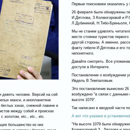
Первые поисковики оказались у 
26 февраля были обнаружены пе
И.Дятлова, З.Колмогоровой и Р.
Л.Дубининой, Н.Тибо-Бриньоля, 
Мы не станем удивлять читател
месте стоянки туристов первого
другой стороны. А именно, расс
факту гибели И.Дятлова и его т
непонятного.
Давайте смотреть. Все упомина
доступе в Интернете.
Постановление о возбуждении у
Ивдель В.Темпаловым.
Это постановление вынесено 26 
возбуждено "в связи с данными 
 девять человек. Версий на сей
высоте 1079".
репых манси, и инопланетяне
 беглых зэках, снежной лавине и
Так написано в вводной части п
ристов между собой и происках
А вот что указано в установочно
золотом, etc., etc., etc.
"На высоте 1079 были обнаруже
ющее большинство из них
Колмогоровой З., Дятлова и дру