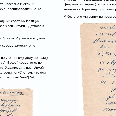
а - посёлка Вижай, и
февраля оправдан (Темпалов в з
еха, планировались на 12
наказывая Коротаеву при таком 
А без этого мы верим не прокуро
ладший советник юстиции
все члены группы Дятлова к
 "корочки" уголовного дела.
ку своему заместителю
Р по уголовному делу по факту
ня." И ещё "Кроме того, по
ния Хакимова на пос. Вижай
оторый погиб) о том, что они
/II (римская "два") 59г.