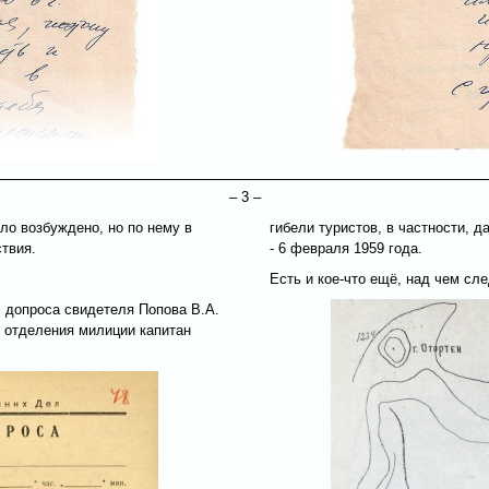
– 3 –
ло возбуждено, но по нему в
гибели туристов, в частности, д
твия.
- 6 февраля 1959 года.
Есть и кое-что ещё, над чем сл
л допроса свидетеля Попова В.А.
 отделения милиции капитан