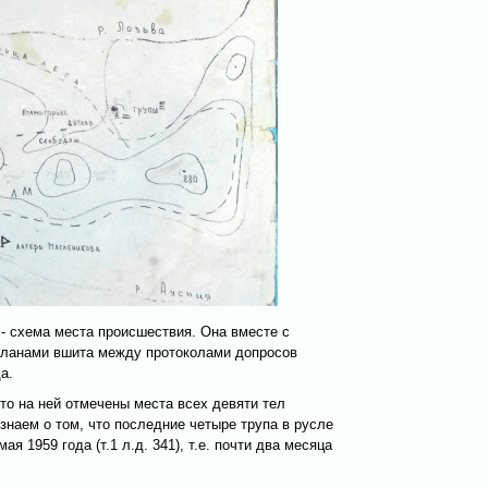
 - схема места происшествия. Она вместе с
планами вшита между протоколами допросов
а.
то на ней отмечены места всех девяти тел
 знаем о том, что последние четыре трупа в русле
я 1959 года (т.1 л.д. 341), т.е. почти два месяца