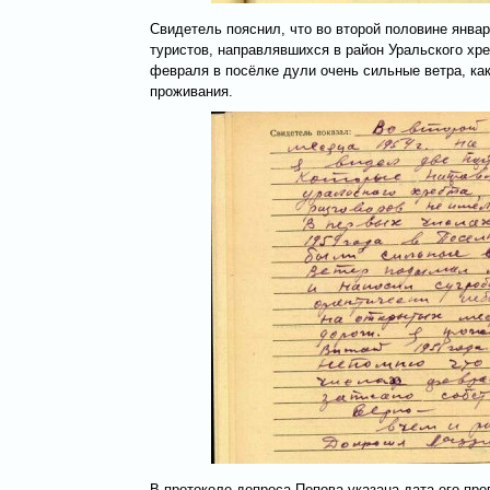
Свидетель пояснил, что во второй половине янва
туристов, направлявшихся в район Уральского хре
февраля в посёлке дули очень сильные ветра, как
проживания.
В протоколе допроса Попова указана дата его про