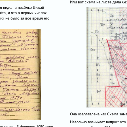
Или вот схема на листе дела бе
ря видел в посёлке Вижай
бта, и что в первых числах
их не было за всё время его
Она озаглавлена как Схема заме
Невольно возникает вопрос: что
ведения - 6 февраля 1959 года