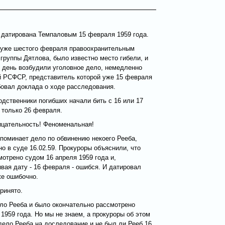
 датирована Темпаловым 15 февраля 1959 года.
е уже шестого февраля правоохранительным
 группы Дятлова, было известно место гибели, и
т день возбудили уголовное дело, немедленно
ой РСФСР, представитель которой уже 15 февраля
бовал доклада о ходе расследования.
родственники погибших начали бить с 16 или 17
 только 26 февраля.
цательность! Феноменальная!
поминает дело по обвинению некоего Рееба,
о в суде 16.02.59. Прокуроры объяснили, что
отрено судом 16 апреля 1959 года и,
вая дату - 16 февраля - ошибся. И датировал
же ошибочно.
ринято.
ло Рееба и было окончательно рассмотрено
1959 года. Но мы не знаем, а прокуроры об этом
ело Рееба на доследование и не был ли Рееб 16