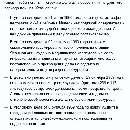
годов, чтобы понять — огрехи в деле дятловцев типичны для того
периода или нет. Установили:
В уголовном деле от 21 июля 1960 года по факту катастрофы
вертолета МИ-4 в районе г. Ивдель нет подписей следователя и
понятых под актом судебно-медицинского исследования. А
вещдоки не приобщены к делу особым постановлением.
В уголовном деле от 02 сентября 1960 года по факту
смертельного травмирования троих человек на станции
Ясашная акты судебно-медицинского исследования мало
информативны и написаны от руки на тетрадных листах. А
постановление о прекращении дела не подписано
следователем и не утверждено прокурором.
В довольно увесистом уголовном деле от 29 октября 1959 года
по факту исчезновения гр-на Крутикова (два тома 236 и 117
листов) трое свидетелей допрошены после прекращения дела.
А само постановление о прекращении спустя год было
отменено возобновлением дела, но без санкции прокурора.
В уголовном деле от 6 октября 1959 года по факту убийства
гражданина Глинских нет постановления о продлении
следствия, а акт судебно-медицинского исследования не
подписан понятыми.