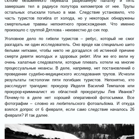
склоне безымянного перевала разрезанную палатку и пять
замерзших тел в радиусе полутора километров от нее. Трупы
остальных отыскали только в мае. Следствие установило, что
часть туристов погибла от холода, но у некоторых обнаружены
смертельные травмы непонятного происхождения. Что именно
произошло с группой Дятлова - неизвестно до сих пор.
Уголовное дело по гибели туристов – ребус, который не смог
разгадать ни один исследователь. Оно вроде как специально шито
белыми нитками, чтобы никто не догадался об истинной причине
смерти девяти молодых и здоровых ребят. Или же его вели ну
очень халатные следователи, которые плевать хотели на многие
процессуальные нюансы. В деле, например, нет постановлений о
проведении судебно-медицинского исследования трупов. Исчезли
результаты гистологии пяти погибших туристов. Непонятно, кто
расследует трагедию: прокурор Ивделя Василий Темпалов или
прокурор-криминалист из областной прокуратуры Лев Иванов?
Почему-то в деле нет хорошей оперативной фотосъемки. Все
фотографии – словно из любительского фотоальбома. И откуда
взялся допрос от 6 февраля, если само следствие началось 26
февраля? И так далее.