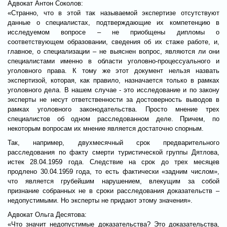
Адвокат Антон Соколов:
«Странно, что в этой так называемой экспертизе отсутствуют
данные о специалистах, подтверждающие их компетенцию в
исследуемом вопросе – не приобщены дипломы о
соответствующем образовании, сведения об их стаже работе, и,
главное, о специализации – не выяснен вопрос, являются ли они
специалистами именно в области уголовно-процессуального и
уголовного права. К тому же этот документ нельзя назвать
экспертизой, которая, как правило, назначается только в рамках
уголовного дела. В нашем случае - это исследование и по закону
эксперты не несут ответственности за достоверность выводов в
рамках уголовного законодательства. Просто мнение трех
специалистов об одном расследованном деле. Причем, по
некоторым вопросам их мнение является достаточно спорным.
Так, например, двухмесячный срок предварительного
расследования по факту смерти туристической группы Дятлова,
истек 28.04.1959 года. Следствие на срок до трех месяцев
продлено 30.04.1959 года, то есть фактически «задним числом»,
что является грубейшим нарушением, влекущим за собой
признание собранных не в сроки расследования доказательств –
недопустимыми. Но эксперты не придают этому значения».
Адвокат Ольга Десятова:
«Что значит недопустимые доказательства? Это доказательства,