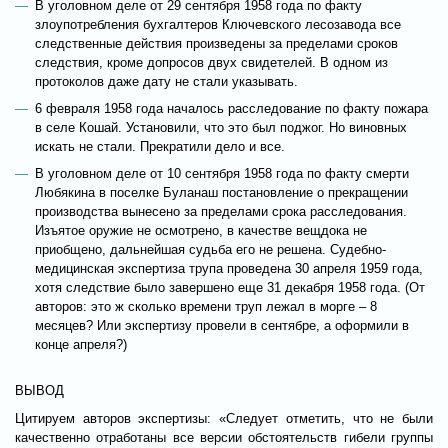
В уголовном деле от 29 сентября 1958 года по факту
злоупотребления бухгалтеров Ключевского лесозавода все
следственные действия произведены за пределами сроков
следствия, кроме допросов двух свидетелей. В одном из
протоколов даже дату не стали указывать.
6 февраля 1958 года началось расследование по факту пожара
в селе Кошай. Установили, что это был поджог. Но виновных
искать не стали. Прекратили дело и все.
В уголовном деле от 10 сентября 1958 года по факту смерти
Любякина в поселке Буланаш постановление о прекращении
производства вынесено за пределами срока расследования.
Изъятое оружие не осмотрено, в качестве вещдока не
приобщено, дальнейшая судьба его не решена. Судебно-
медицинская экспертиза трупа проведена 30 апреля 1959 года,
хотя следствие было завершено еще 31 декабря 1958 года. (От
авторов: это ж сколько времени труп лежал в морге – 8
месяцев? Или экспертизу провели в сентябре, а оформили в
конце апреля?)
ВЫВОД
Цитируем авторов экспертизы: «Следует отметить, что не были
качественно отработаны все версии обстоятельств гибели группы