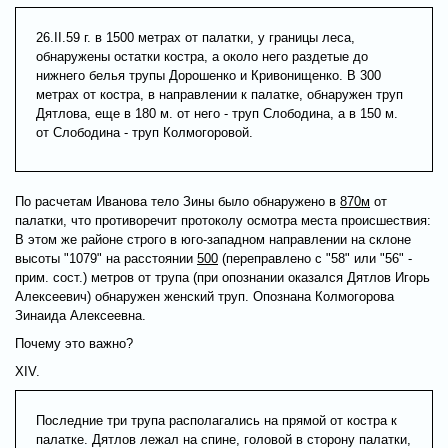
26.II.59 г. в 1500 метрах от палатки, у границы леса,
обнаружены остатки костра, а около него раздетые до
нижнего белья трупы Дорошенко и Кривонищенко. В 300
метрах от костра, в направлении к палатке, обнаружен труп
Дятлова, еще в 180 м. от него - труп Слободина, а в 150 м.
от Слободина - труп Колмогоровой.
По расчетам Иванова тело Зины было обнаружено в
870м
от
палатки, что противоречит протоколу осмотра места происшествия:
В этом же районе строго в юго-западном направлении на склоне
высоты "1079" на расстоянии
500
(переправлено с "58" или "56" -
прим. сост.) метров от трупа (при опознании оказался Дятлов Игорь
Алексеевич) обнаружен женский труп. Опознана Колмогорова
Зинаида Алексеевна.
Почему это важно?
XIV.
Последние три трупа располагались на прямой от костра к
палатке. Дятлов лежал на спине, головой в сторону палатки,