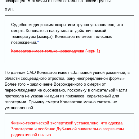
возвращен. В отличии от всех остальных ножей группы.
XVII.
Судебно-медицинским вскрытием трупов установлено, что
смерть Колеватова наступила от действия низкой
температуры (замерз), Колеватов не имеет телесных
повреждений.
*
Колеватов имеет только кровоподтеки
(черн 1)
По данным СМЭ Колеватов имеет «За правой ушной раковиной, в
области сосцевидного отростка, рану неопределенной формы».
Более того – заключение Возрожденного о смерти от
переохлаждения не обосновано, поскольку в описательой части
протокола не указан ни один из признаков, характерный для
гипотермии. Причину смерти Колеватова можно считать не
установленной.
Физико-технической экспертизой установлено, что одежда
Золотарева и особенно Дубининой значительно загрязнены
радиактивной пылью.