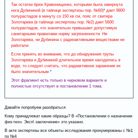
Так остатки брюк Кривонищенко, которыми была завернута
нога Дубининой (в таблице экспертизы пор. №60)
*
дает 9900
полураспадов в минуту со 150 кв см, пояс от свитера
Золотарева (в таблице экспертизы пор. №2) дает 5600
полураспадов, что значительно привышает допустимую
санитарными правилами норму загрязненности. Ни
Золотарева, ни Дубинина с радиоактивными веществами не
работали.
Если принять во внимание, что до обнаружения трупы
Золотарева и Дубининой длительное время находились в
воде, то следует считать, что радиактивное заражение их
было значительным.
*
Этот фрагмент есть только в черновом варианте и
полностью отсутствует в постановлении 1 тома.
Давайте попробуем разобраться
Кому принадлежат какие образцы? В «Постановлении о назначении
физ-техн. Эксп\ заключение» это указано.
В акте экспертизы все объекты исследования пронумерованы с №1
по №4