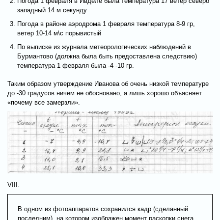
Погода 1 февраля в Ивделе была температура 17 ветер северо
западный 14 м секунду
Погода в районе аэродрома 1 февраля температура 8-9 гр,
ветер 10-14 м\с порывистый
По выписке из журнала метеорологических наблюдений в
Бурмантово (должна была быть предоставлена следствию)
температура 1 февраля была -4 -10 гр.
Таким образом утверждение Иванова об очень низкой температуре
до -30 градусов ничем не обосновано, а лишь хорошо объясняет
«почему все замерзли».
VIII.
В одном из фотоаппаратов сохранился кадр (сделанный
последним), на котором изображен момент раскопки снега