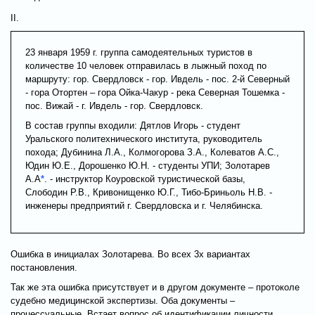
II.
23 января 1959 г. группа самодеятельных туристов в
количестве 10 человек отправилась в лыжный поход по
маршруту: гор. Свердловск - гор. Ивдель - пос. 2-й Северный
- гора Отортен – гора Ойка-Чакур - река Северная Тошемка -
пос. Вижай - г. Ивдель - гор. Свердловск.
В состав группы входили: Дятлов Игорь - студент
Уральского политехнического института, руководитель
похода; Дубинина Л.А., Колмогорова З.А., Колеватов А.С.,
Юдин Ю.Е., Дорошенко Ю.Н. - студенты УПИ; Золотарев
А.А
*
. - инструктор Коуровской туристической базы,
Слободин Р.В., Кривонищенко Ю.Г., Тибо-Бриньоль Н.В. -
инженеры предприятий г. Свердловска и г. Челябинска.
Ошибка в инициалах Золотарева. Во всех 3х вариантах
постановления.
Так же эта ошибка присутствует и в другом документе – протоколе
судебно медицинской экспертизы. Оба документы –
процессуальные. Встает вопрос об идентификации личности