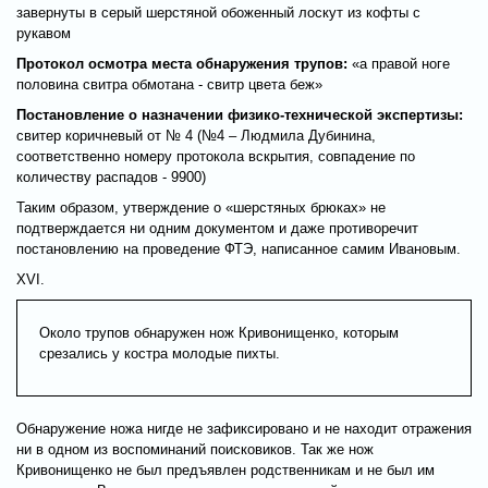
завернуты в серый шерстяной обоженный лоскут из кофты с
рукавом
Протокол осмотра места обнаружения трупов:
«а правой ноге
половина свитра обмотана - свитр цвета беж»
Постановление о назначении физико-технической экспертизы:
свитер коричневый от № 4 (№4 – Людмила Дубинина,
соответственно номеру протокола вскрытия, совпадение по
количеству распадов - 9900)
Таким образом, утверждение о «шерстяных брюках» не
подтверждается ни одним документом и даже противоречит
постановлению на проведение ФТЭ, написанное самим Ивановым.
XVI.
Около трупов обнаружен нож Кривонищенко, которым
срезались у костра молодые пихты.
Обнаружение ножа нигде не зафиксировано и не находит отражения
ни в одном из воспоминаний поисковиков. Так же нож
Кривонищенко не был предъявлен родственникам и не был им