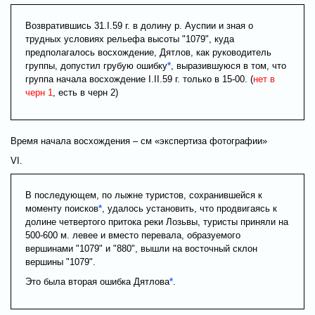
Возвратившись 31.I.59 г. в долину р. Ауспии и зная о
трудных условиях рельефа высоты "1079", куда
предполагалось восхождение, Дятлов, как руководитель
группы, допустил грубую ошибку
*
, выразившуюся в том, что
группа начала восхождение I.II.59 г. только в 15-00. (
нет в
черн 1
, есть в черн 2)
Время начала восхождения – см «экспертиза фотографии»
VI.
В последующем, по лыжне туристов, сохранившейся к
моменту поисков
*
, удалось установить, что продвигаясь к
долине четвертого притока реки Лозьвы, туристы приняли на
500-600 м. левее и вместо перевала, образуемого
вершинами "1079" и "880", вышли на восточный склон
вершины "1079".
Это была вторая ошибка Дятлова
*
.