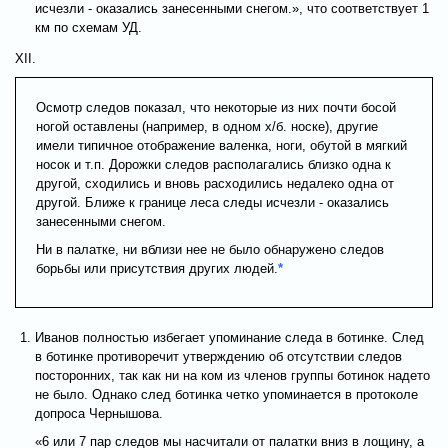
исчезли - оказались занесенными снегом.», что соответствует 1
км по схемам УД.
XII.
Осмотр следов показал, что некоторые из них почти босой
ногой оставлены (например, в одном х/б. носке), другие
имели типичное отображение валенка, ноги, обутой в мягкий
носок и т.п. Дорожки следов располагались близко одна к
другой, сходились и вновь расходились недалеко одна от
другой. Ближе к границе леса следы исчезли - оказались
занесенными снегом.
Ни в палатке, ни вблизи нее не было обнаружено следов
борьбы или присутствия других людей.
*
Иванов полностью избегает упоминание следа в ботинке. След
в ботинке противоречит утверждению об отсутствии следов
посторонних, так как ни на ком из членов группы ботинок надето
не было. Однако след ботинка четко упоминается в протоколе
допроса Чернышова.
«6 или 7 пар следов мы насчитали от палатки вниз в лощину, а