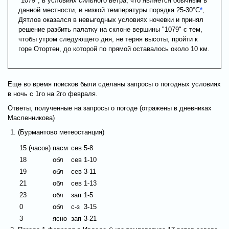
"1079", в условиях сильного ветра, что является обычным в
данной местности, и низкой температуры порядка 25-30°С
*
,
Дятлов оказался в невыгодных условиях ночевки и принял
решение разбить палатку на склоне вершины "1079" с тем,
чтобы утром следующего дня, не теряя высоты, пройти к
горе Отортен, до которой по прямой оставалось около 10 км.
Еще во время поисков были сделаны запросы о погодных условиях
в ночь с 1го на 2го февраля.
Ответы, полученные на запросы о погоде (отражены в дневниках
Масленникова)
(Бурмантово метеостанция)
15 (часов)
пасм
сев
5-8
18
обл
сев
1-10
19
обл
сев
3-11
21
обл
сев
1-13
23
обл
зап
1-5
0
обл
с-з
3-15
3
ясно
зап
3-21