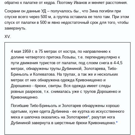
обратно к палатке от кедра. Поэтому Иванов и меняет расстояния.
Сохрани он данные УД – получалось бы , что Зина погибли при
спуске всего через 500 м, а группа оставила ее тело там. При этом
спуск от палатки в 500 м явно недостаточный срок для того, чтобы
замерзнуть.
XV.
4 мая 1959 г. в 75 метрах от костра, по направлению к
долине четвертого притока Лозьвы, т.е. перпендикулярно к
пути движения туристов от палатки, под слоем снега в 4-4,5
метрах, обнаружены трупы Дубининой, Золотарева, Тибо-
Бриньоль и Колеватова. На трупах, а так же и нескольких
метрах от них обнаружена одежда Кривонищенко и
Дорошенко - брюки, свитры. Вся одежда имеет следы
ровных разрезов, т.к. снималась уже с трупов Дорошенко и
Кривонищенко.
Погибшие Тибо-Бриньоль и Золотарев обнаружены хорошо
одетыми, хуже одета Дубинина - ее куртка из искусственного
меха и шапочка оказались на Золотареве
*
, разутая нога
Дубининой завернута в шерстяные брюки Кривонищенко.
*