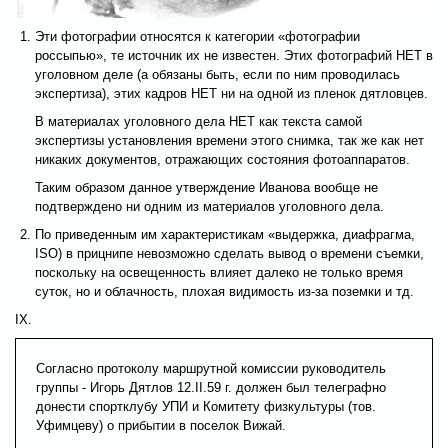
Эти фотографии относятся к категории «фотографии
россыпью», те источник их не известен. Этих фотографий НЕТ в
уголовном деле (а обязаны быть, если по ним проводилась
экспертиза), этих кадров НЕТ ни на одной из пленок дятловцев.
В материалах уголовного дела НЕТ как текста самой
экспертизы установления времени этого снимка, так же как нет
никаких документов, отражающих состояния фотоаппаратов.
Таким образом данное утверждение Иванова вообще не
подтверждено ни одним из материалов уголовного дела.
По приведенным им характеристикам «выдержка, диафрагма,
ISO) в прицнипе невозможно сделать вывод о времени съемки,
поскольку на освещенность влияет далеко не только время
суток, но и облачность, плохая видимость из-за поземки и тд.
IX.
Согласно протоколу маршрутной комиссии руководитель
группы - Игорь Дятлов 12.II.59 г. должен был телеграфно
донести спортклубу УПИ и Комитету физкультуры (тов.
Уфимцеву) о прибытии в поселок Вижай.