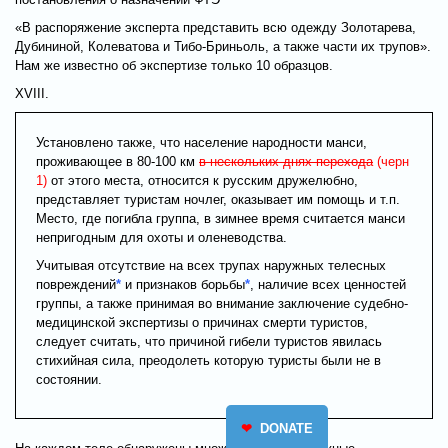
«В распоряжение эксперта представить всю одежду Золотарева,
Дубининой, Колеватова и Тибо-Бриньоль, а также части их трупов».
Нам же известно об экспертизе только 10 образцов.
XVIII.
Установлено также, что население народности манси,
проживающее в 80-100 км
в нескольких днях перехода
(черн
1)
от этого места, относится к русским дружелюбно,
представляет туристам ночлег, оказывает им помощь и т.п.
Место, где погибла группа, в зимнее время считается манси
непригодным для охоты и оленеводства.
Учитывая отсутствие на всех трупах наружных телесных
повреждений
*
и признаков борьбы
*
, наличие всех ценностей
группы, а также принимая во внимание заключение судебно-
медицинской экспертизы о причинах смерти туристов,
следует считать, что причиной гибели туристов явилась
стихийная сила, преодолеть которую туристы были не в
состоянии.
❤
DONATE