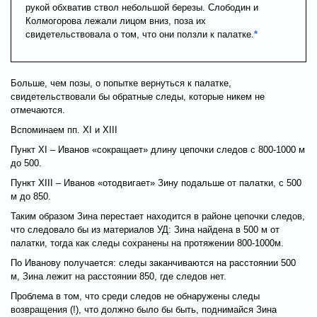
рукой обхватив ствол небольшой березы. Слободин и
Колмогорова лежали лицом вниз, поза их
свидетельствовала о том, что они ползли к палатке.
*
Больше, чем позы, о попытке вернуться к палатке,
свидетельствовали бы обратные следы, которые никем не
отмечаются.
Вспоминаем пп. XI и XIII
Пункт XI – Иванов «сокращает» длину цепочки следов с 800-1000 м
до 500.
Пункт XIII – Иванов «отодвигает» Зину подальше от палатки, с 500
м до 850.
Таким образом Зина перестает находится в районе цепочки следов,
что следовало бы из материалов УД: Зина найдена в 500 м от
палатки, тогда как следы сохранены на протяжении 800-1000м.
По Иванову получается: следы заканчиваются на расстоянии 500
м, Зина лежит на расстоянии 850, где следов нет.
Проблема в том, что среди следов не обнаружены следы
возвращения (!), что должно было бы быть, поднимайся Зина