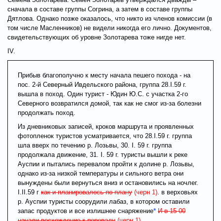
сначала в составе группы Согрина, а затем в составе группы
Дятлова. Однако позже оказалось, что никто из членов комиссии (в
том числе Масленников) не видели никогда его лично. Документов,
свидетельствующих об уровне Золотарева тоже нигде нет.
IV.
Прибыв благополучно к месту начала пешего похода - на
пос. 2-й Северный Ивдельского района, группа 28.I.59 г.
вышла в поход. Один турист - Юдин Ю.С. с участка 2-го
Северного возвратился домой, так как не смог из-за болезни
продолжать поход.
Из дневниковых записей, кроков маршрута и проявленных
фотопленок туристов усматривается, что 28.I.59 г. группа
шла вверх по течению р. Лозьвы, 30. I. 59 г. группа
продолжала движение, 31. I. 59 г. туристы вышли к реке
Ауспии и пытались перевалом пройти к долине р. Лозьвы,
однако из-за низкой температуры и сильного ветра они
вынуждены были вернуться вниз и остановились на ночлег.
I.II.59 г
как и планировалось по плану
(черн 1)
. в верховьях
р. Ауспии туристы соорудили лабаз, в котором оставили
запас продуктов и все излишнее снаряжение
*
И в 15-00
начали восхождение к перевалу
(черн 1)