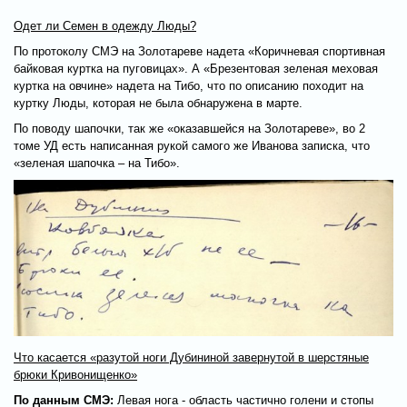
Одет ли Семен в одежду Люды?
По протоколу СМЭ на Золотареве надета «Коричневая спортивная
байковая куртка на пуговицах». А «Брезентовая зеленая меховая
куртка на овчине» надета на Тибо, что по описанию походит на
куртку Люды, которая не была обнаружена в марте.
По поводу шапочки, так же «оказавшейся на Золотареве», во 2
томе УД есть написанная рукой самого же Иванова записка, что
«зеленая шапочка – на Тибо».
Что касается «разутой ноги Дубининой завернутой в шерстяные
брюки Кривонищенко»
По данным СМЭ:
Левая нога - область частично голени и стопы