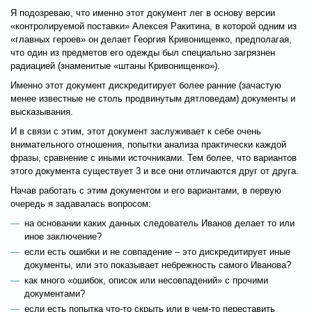
Я подозреваю, что именно этот документ лег в основу версии
«контролируемой поставки» Алексея Ракитина, в которой одним из
«главных героев» он делает Георгия Кривонищенко, предполагая,
что один из предметов его одежды был специально загрязнен
радиацией (знаменитые «штаны Кривонищенко»).
Именно этот документ дискредитирует более ранние (зачастую
менее известные не столь продвинутым дятловедам) документы и
высказывания.
И в связи с этим, этот документ заслуживает к себе очень
внимательного отношения, попытки анализа практически каждой
фразы, сравнение с иными источниками. Тем более, что вариантов
этого документа существует 3 и все они отличаются друг от друга.
Начав работать с этим документом и его вариантами, в первую
очередь я задавалась вопросом:
на основании каких данных следователь Иванов делает то или
иное заключение?
если есть ошибки и не совпадение – это дискредитирует иные
документы, или это показывает небрежность самого Иванова?
как много «ошибок, описок или несовпадений» с прочими
документами?
если есть попытка что-то скрыть или в чем-то переставить