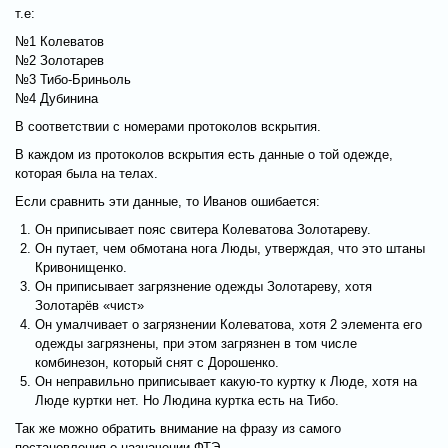
т.е:
№1 Колеватов
№2 Золотарев
№3 Тибо-Бриньоль
№4 Дубинина
В соответствии с номерами протоколов вскрытия.
В каждом из протоколов вскрытия есть данные о той одежде,
которая была на телах.
Если сравнить эти данные, то Иванов ошибается:
Он приписывает пояс свитера Колеватова Золотареву.
Он путает, чем обмотана нога Люды, утверждая, что это штаны
Кривонищенко.
Он приписывает загрязнение одежды Золотареву, хотя
Золотарёв «чист»
Он умалчивает о загрязнении Колеватова, хотя 2 элемента его
одежды загрязнены, при этом загрязнен в том числе
комбинезон, который снят с Дорошенко.
Он неправильно приписывает какую-то куртку к Люде, хотя на
Люде куртки нет. Но Людина куртка есть на Тибо.
Так же можно обратить внимание на фразу из самого
постановления о назначении ФТЭ