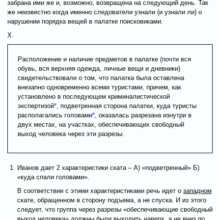
забрана ими же и, возможно, возвращена на следующий день. Так
же неизвестно когда именно следователи узнали (и узнали ли) о
нарушении порядка вещей в палатке поисковиками.
X.
Расположение и наличие предметов в палатке (почти вся
обувь, вся верхняя одежда, личные вещи и дневники)
свидетельствовали о том, что палатка была оставлена
внезапно одновременно всеми туристами, причем, как
установлено в последующем криминалистической
экспертизой
*
, подветренная сторона палатки, куда туристы
располагались головами
*
, оказалась разрезана изнутри в
двух местах, на участках, обеспечивающих свободный
выход человека через эти разрезы.
Иванов дает 2 характеристики ската – А) «подветренный» Б)
«куда спали головами».
В соответствии с этими характеристиками речь идет о
западном
скате, обращенном в сторону подъема, а не спуска. И из этого
следует, что группа через разрезы «обеспечивающие свободный
выход человека» должны были выходить наверх, а не вниз по