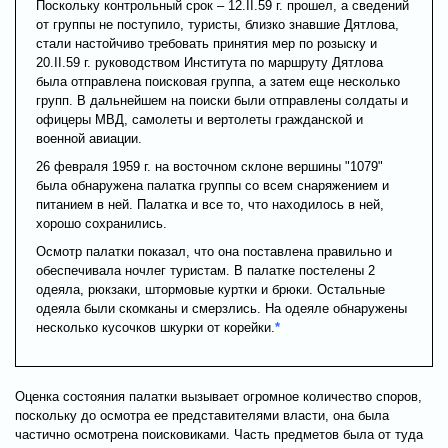
Поскольку контрольный срок – 12.II.59 г. прошел, а сведений
от группы не поступило, туристы, близко знавшие Дятлова,
стали настойчиво требовать принятия мер по розыску и
20.II.59 г. руководством Института по маршруту Дятлова
была отправлена поисковая группа, а затем еще несколько
групп. В дальнейшем на поиски были отправлены солдаты и
офицеры МВД, самолеты и вертолеты гражданской и
военной авиации.
26 февраля 1959 г. на восточном склоне вершины "1079"
была обнаружена палатка группы со всем снаряжением и
питанием в ней. Палатка и все то, что находилось в ней,
хорошо сохранились.
Осмотр палатки показал, что она поставлена правильно и
обеспечивала ночлег туристам. В палатке постелены 2
одеяла, рюкзаки, штормовые куртки и брюки. Остальные
одеяла были скомканы и смерзлись. На одеяле обнаружены
несколько кусочков шкурки от корейки.
*
Оценка состояния палатки вызывает огромное количество споров,
поскольку до осмотра ее представителями власти, она была
частично осмотрена поисковиками. Часть предметов была от туда