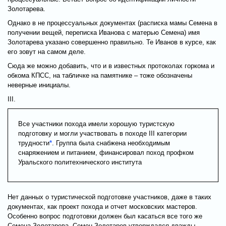
Золотарева.
Однако в не процессуальных документах (расписка мамы Семена в
получении вещей, переписка Иванова с матерью Семена) имя
Золотарева указано совершенно правильно. Те Иванов в курсе, как
его зовут на самом деле.
Сюда же можно добавить, что и в известных протоколах горкома и
обкома КПСС, на табличке на памятнике – тоже обозначены
неверные инициалы.
III.
Все участники похода имели хорошую туристскую
подготовку и могли участвовать в походе III категории
трудности
*
. Группа была снабжена необходимым
снаряжением и питанием, финансировал поход профком
Уральского политехнического института
Нет данных о туристической подготовке участников, даже в таких
документах, как проект похода и отчет московских мастеров.
Особенно вопрос подготовки должен был касаться все того же
Семена Золотарева. Семен Золотарев утверждался дважды –