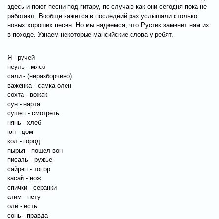
здесь и поют песни под гитару, по случаю как они сегодня пока не
работают. Вообще кажется в последний раз услышали столько
новых хороших песен. Но мы надеемся, что Рустик заменит нам их
в походе. Узнаем некоторые мансийские слова у ребят.
Я - ручей
нёуль - мясо
сали - (неразборчиво)
важенка - самка олен
сохта - вожак
сун - нарта
сушеп - смотреть
нянь - хлеб
юн - дом
кол - город
пырья - пошел вон
писаль - ружье
сайреп - топор
касай - нож
спички - серанки
атим - нету
оли - есть
сонь - правда