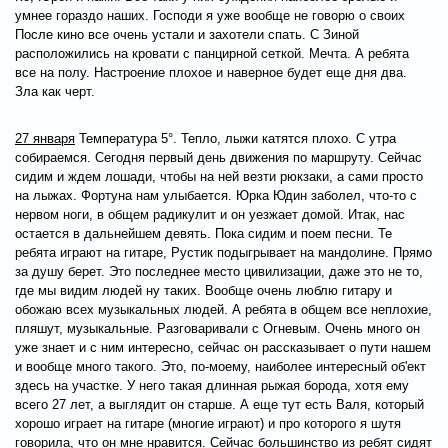
умнее гораздо наших. Господи я уже вообще не говорю о своих
После кино все очень устали и захотели спать. С Зиной
расположились на кровати с панцирной сеткой. Мечта. А ребята
все на полу. Настроение плохое и наверное будет еще дня два.
Зла как черт.
27 января
Температура 5°. Тепло, лыжи катятся плохо. С утра
собираемся. Сегодня первый день движения по маршруту. Сейчас
сидим и ждем лошади, чтобы на ней везти рюкзаки, а сами просто
на лыжах. Фортуна нам улыбается. Юрка Юдин заболел, что-то с
нервом ноги, в общем радикулит и он уезжает домой. Итак, нас
остается в дальнейшем девять. Пока сидим и поем песни. Те
ребята играют на гитаре, Рустик подыгрывает на мандолине. Прямо
за душу берет. Это последнее место цивилизации, даже это не то,
где мы видим людей ну таких. Вообще очень люблю гитару и
обожаю всех музыкальных людей. А ребята в общем все неплохие,
пляшут, музыкальные. Разговаривали с Огневым. Очень много он
уже знает и с ним интересно, сейчас он рассказывает о пути нашем
и вообще много такого. Это, по-моему, наиболее интересный об'ект
здесь на участке. У него такая длинная рыжая борода, хотя ему
всего 27 лет, а выглядит он старше. А еще тут есть Валя, который
хорошо играет на гитаре (многие играют) и про которого я шутя
говорила, что он мне нравится. Сейчас большинство из ребят сидят