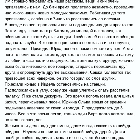
Им страшно понравились наши рассказы, вещи и они очень
привязались к нам. До 6-ти время пролетело незаметно, проводили
нас много наших новых молодых знакомых. Ребятишки до того
привязались, особенно к Зине что расставались со слезами.
В поезде во все горло орали песни под мандолину да и просто так.
Затем вдруг пристал к ребятам один молодой алкоголик, кот.
обвинял их в краже бутылки водки. Требовал её возврата и обещал
надавать в зубы. В конце-концов ничего не доказав и не получив,
он умотался. Приходил Юрка, попел с нами немного и ушел. А мы
чего то пели пели а потом вдруг как-то незаметно перешли на тему
о любви, в частности о поцелуях. Болтали всякую ерунду, конечно,
всем было интересно, все говорили, стараясь перекричать друг
друга и опровергнуть другие высказывания. Сашка Колеватов так
превзошел всех наверное, он это говорил со слов других.
Приехали ночью в Ивдель остановились на станции.
Расположились в углу, сразу же наши улеглись спать расстелив
палатку. Я же стала дежурить. Это время использовала для шитья
бахил, переписыванья песен. Юркина Ольва время от времени
подвывала наверное от скуки и голода. Я продержалась до 3
часов. Все в это время легли, только один Боря долго чего-то шил,
но и он наконец лег.
Женька то и дело под'едает меня, даже иногда скажет что-нибудь
обидное. Неужели он считает меня какой-нибудь дурой. Да и я
вообще люблю подливать масло в огонь, черт бы меня подрал.