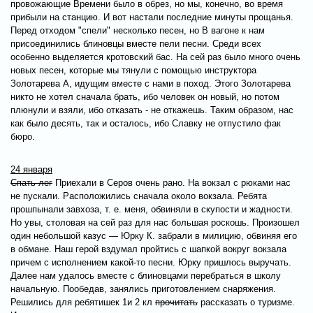
провожающие Времени было в обрез, но мы, конечно, во время
прибыли на станцию. И вот настали последние минуты прощанья.
Перед отходом "спели" несколько песен, но В вагоне к нам
присоединились блиновцы вместе пели песни. Среди всех
особенно выделяется кротовский бас. На сей раз было много очень
новых песен, которые мы тянули с помощью инструктора
Золотарева А, идущим вместе с нами в поход. Этого Золотарева
никто не хотел сначала брать, ибо человек он новый, но потом
плюнули и взяли, ибо отказать - не откажешь. Таким образом, нас
как было десять, так и осталось, ибо Славку не отпустило фак
бюро.
24 января
Спать лег
Приехали в Серов очень рано. На вокзал с рюками нас
не пускали. Расположились сначала около вокзала. Ребята
прошпынали завхоза, т. е. меня, обвиняли в скупости и жадности.
Но увы, столовая на сей раз для нас большая роскошь. Произошел
один небольшой казус — Юрку К. забрали в милицию, обвиняя его
в обмане. Наш герой вздумал пройтись с шапкой вокруг вокзала
причем с исполнением какой-то песни. Юрку пришлось выручать.
Далее нам удалось вместе с блиновцами перебраться в школу
начальную. Пообедав, занялись приготовлением снаряжения.
Решились для ребятишек 1и 2 кл
прочитать
рассказать о туризме.