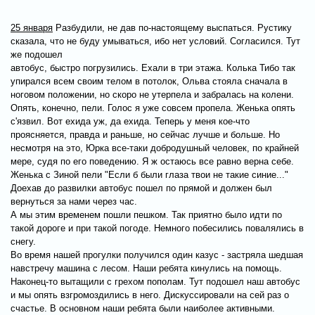
25 января
Разбудили, не дав по-настоящему выспаться. Рустику
сказала, что не буду умываться, ибо нет условий. Согласился. Тут
же подошел
автобус, быстро погрузились. Ехали в три этажа. Колька Тибо так
упирался всем своим телом в потолок, Ольва стояла сначала в
ноговом положении, но скоро не утерпела и забралась на колени.
Опять, конечно, пели. Голос я уже совсем пропела. Женька опять
с'язвил. Вот ехида уж, да ехида. Теперь у меня кое-что
проясняется, правда и раньше, но сейчас лучше и больше. Но
несмотря на это, Юрка все-таки добродушный человек, по крайней
мере, судя по его поведению. Я ж остаюсь все равно верна себе.
Женька с Зиной пели "Если б были глаза твои не такие синие..."
Доехав до развилки автобус пошел по прямой и должен был
вернуться за нами через час.
А мы этим временем пошли пешком. Так приятно было идти по
такой дороге и при такой погоде. Немного побесились повалялись в
снегу.
Во время нашей прогулки получился один казус - застряла шедшая
навстречу машина с лесом. Наши ребята кинулись на помощь.
Наконец-то вытащили с грехом пополам. Тут подошел наш автобус
и мы опять взгромоздились в него. Дискуссировали на сей раз о
счастье. В основном наши ребята были наиболее активными.