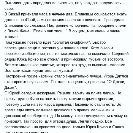
Пытались дать определение счастью, но у каждого получилось
свое.
В Вижай приехали часа в
четыре
два. Блиновцы собираются ехать
дальше на 41-ый, а мы остаемся наверняка ночевать. Проводили
блиновцев со слезами. Настроение испорчено. На прощание спели
с Зиной Жене: "Если б очи твои..." В общем, мне очень и очень
тяжело.
Нам ужасно повезло идет "Золотая симфония". Быстро
перетащили вещи в гостиницу и пошли в клуб. Хотя было и
нерезкое изображение, но это нисколько нас не омрачало. Сидящий
рядом Юрка Криво все стонал и причмокивал губами от восторга.
Вот это маленькое счастье, которое так трудно выразить словами.
Все-таки какая изумительная музыка!
Настроение после картины стало значительно лучше. Игорь Дятлов
стал просто неузнаваем. Пытался танцевать, припевая: "О Джеки,
Джом".
С Юркой сегодня дежурные. Решили варить на плите лапшу. Но
очень трудно было натопить печку такими сырыми дровами,
поэтому ушла на это масса времени. Наконец-то стали есть. Во
время еды опять возникла дискуссия о правах мальчишек и
девчонок
об
свободе и т. д. По моему, такие дискуссии ни к чему не
приводят. Так просто, для отвода души. Легли поздно. Все
расположились на кроватях по двое, только Юрка Криво и Сашка
легли между кроватями.