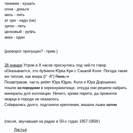
тенквем - кушать
олна - деньги
аиль - пить
ат эри - надо (не)
эрген - петь
целковый - рубль
аква - один
(разворот пропущен? - прим.)
28 января
Утром в 8 часов проснулись под чей-то говор.
оОказывается, это бубнили Юрка Кри с Сашкой Коле. Погода такая
же теплая, как вчера (t° -8°)
Поев, ч
Позавтракав, часть ребят Юра Юдин, Коля и Юра Дорошенко
пошли
за породами
в кернохранилище, откуда они решили набрать
минералы для коллекции. Ничего, кроме пирита, да прожилок
кварца в породе не оказалось.
Собирались долго, подгоняли крепления, мазали лыжи
затем
(песня, звучавшая на радио в 50-х годах 1957-1958г)
Листья