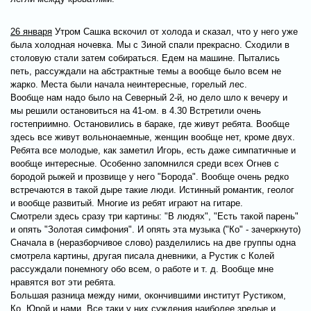
26 января
Утром Сашка вскочил от холода и сказал, что у него уже
была холодная ночевка. Мы с Зиной спали прекрасно. Сходили в
столовую стали затем собираться. Едем на машине. Пытались
петь, рассуждали на абстрактные темы а вообще было всем не
жарко. Места были начала неинтересные, горелый лес.
Вообще нам надо было на Северный 2-й, но дело шло к вечеру и
мы решили остановиться на 41-ом. в 4.30 Встретили очень
гостеприимно. Остановились в бараке, где живут ребята. Вообще
здесь все живут вольнонаемные, женщин вообще нет, кроме двух.
Ребята все молодые, как заметил Игорь, есть даже симпатичные и
вообще интересные. Особенно запомнился среди всех Огнев с
бородой рыжей и прозвище у него "Борода". Вообще очень редко
встречаются в такой дыре такие люди. Истинный романтик, геолог
и вообще развитый. Многие из ребят играют на гитаре.
Смотрели здесь сразу три картины: "В людях", "Есть такой парень"
и опять "Золотая симфония". И опять эта музыка ("Ко" - зачеркнуто)
Сначала в (неразборчивое слово) разделились на две группы одна
смотрела картины, другая писала дневники, а Рустик с Колей
рассуждали понемногу обо всем, о работе и т. д. Вообще мне
нравятся вот эти ребята.
Большая разница между ними, окончившими институт Рустиком,
Ко, Юрой и нами. Все таки у них суждения наиболее зрелые и