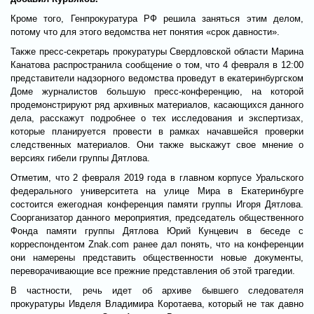
Кроме того, Генпрокуратура РФ решила заняться этим делом,
потому что для этого ведомства нет понятия «срок давности».
Также пресс-секретарь прокуратуры Свердловской области Марина
Канатова распространила сообщение о том, что 4 февраля в 12:00
представители надзорного ведомства проведут в екатеринбургском
Доме журналистов большую пресс-конференцию, на которой
продемонстрируют ряд архивных материалов, касающихся данного
дела, расскажут подробнее о тех исследования и экспертизах,
которые планируется провести в рамках начавшейся проверки
следственных материалов. Они также выскажут свое мнение о
версиях гибели группы Дятлова.
Отметим, что 2 февраля 2019 года в главном корпусе Уральского
федерального университета на улице Мира в Екатеринбурге
состоится ежегодная конференция памяти группы Игоря Дятлова.
Соорганизатор данного мероприятия, председатель общественного
Фонда памяти группы Дятлова Юрий Кунцевич в беседе с
корреспондентом Znak.com ранее дал понять, что на конференции
они намерены представить общественности новые документы,
переворачивающие все прежние представления об этой трагедии.
В частности, речь идет об архиве бывшего следователя
прокуратуры Ивделя Владимира Коротаева, который не так давно