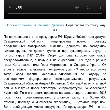
Особые полномочия. Перевал Дятлова
. Пора поставить точку над
«i»
По согласованию с генпрокурором РФ Юрием Чайкой прокуратура
Свердловской области инициировала новую проверку
следственных материалов 60-летней давности по загадочной
гибели группы из девяти туристов под руководством студента
пятого курса УПИ (УрФУ) Игоря Дятлова, которая случилась,
предположительно, в ночь с 1 на 2 февраля 1959 года в районе
горы Холатчахль, или Горы Мертвецов, на Северном Урале. Об
этом в эфире телеканала Генпрокуратуры РФ несколько минут
тому назад заявил начальник управления по надзору за
соблюдением федерального законодательства прокуратуры
Свердловской области Андрей Курьяков. С большой вступительной
речью выступил пресс-секретарь Генпрокуратуры РФ Александр
Куренной. По его словам, проверка началась еще в сентябре 2018
года. «Уже проанализировано уголовное дело, это более 400
страниц, проведено множество экспертиз», — уточнил Куренной.
Во второй декаде марта сотрудники Генпрокуратуры РФ, по его