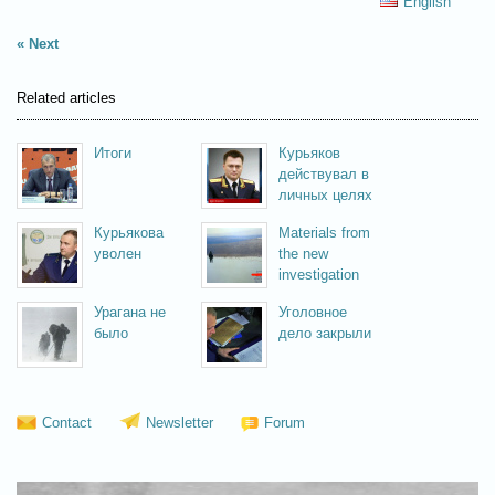
English
Next
Related articles
Итоги
Курьяков
действувал в
личных целях
расследования
Курьякова
Materials from
уволен
the new
investigation
Урагана не
Уголовное
было
дело закрыли
преждевременно
Contact
Newsletter
Forum