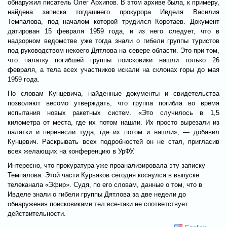
обнаружил писатель Олег Архипов. В этом архиве была, к примеру,
найдена записка тогдашнего прокурора Ивделя Василия
Темпалова, под началом которой трудился Коротаев. Документ
датирован 15 февраля 1959 года, и из него следует, что в
надзорном ведомстве уже тогда знали о гибели группы туристов
под руководством некоего Дятлова на севере области. Это при том,
что палатку погибшей группы поисковики нашли только 26
февраля, а тела всех участников искали на склонах горы до мая
1959 года.
По словам Кунцевича, найденные документы и свидетельства
позволяют весомо утверждать, что группа погибла во время
испытания новых ракетных систем. «Это случилось в 1,5
километра от места, где их потом нашли. Их просто вырезали из
палатки и перенесли туда, где их потом и нашли», — добавил
Кунцевич. Раскрывать всех подробностей он не стал, пригласив
всех желающих на конференцию в УрФУ.
Интересно, что прокуратура уже проанализировала эту записку
Темпалова. Этой части Курьяков сегодня коснулся в выпуске
телеканала «Эфир». Судя, по его словам, данные о том, что в
Ивделе знали о гибели группы Дятлова за две недели до
обнаружения поисковиками тел все-таки не соответствует
действительности.