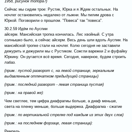
1958, рисунок топора?)
Сейчас мы сидим трое: Рустик, Юрка и я Ждем остальных. На
ночлег остановились недалеко от лыжни. Мы пилим дрова с
Юркой. Поговорили о прошлом. "Повеса" так "повеса".
30.2.59 Идём по Ауспии
айсерм. Мансийская тропка кончилась. Лес хвойный. С утра
солнышко было, а сейчас айсерм. Весь день шли вдоль Ауспии. На
мансийской тропке стали на ночлег. Колю сегодня не заставили
дежурить и дежурили мы с Рустиком. Сожгли варежки 2 и фуфайку
Юркину. Он ругается всё время.
Сегодня, наверное, будем строить
лабаз.
(прим.: пустой разворот с, на левой странице, зеркальным
выдавленным отпечатком предыдущей страницы)
(прим.: последний разворот - левая страница пустая)
(прим.: на правой же):
Чем светлее, тем цифра диафрагмы больше, а диаф меньше,
света на пленку меньше, больше выдержка. Диафрагма - сжатие
(прим.: по вертикальной стрелке под каждым из этих двух слов)
(прим.: на последнем форзаце, левая страница):
Ремпель.