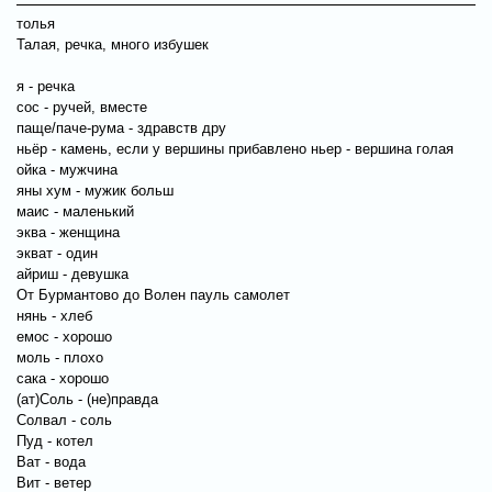
толья
Талая, речка, много избушек
я - речка
сос - ручей, вместе
паще/паче-рума - здравств дру
ньёр - камень, если у вершины прибавлено ньер - вершина голая
ойка - мужчина
яны хум - мужик больш
маис - маленький
эква - женщина
экват - один
айриш - девушка
От Бурмантово до Волен пауль самолет
нянь - хлеб
емос - хорошо
моль - плохо
сака - хорошо
(ат)Соль - (не)правда
Солвал - соль
Пуд - котел
Ват - вода
Вит - ветер