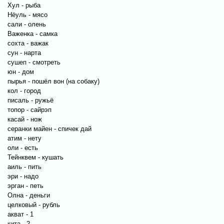
Хул - рыба
Нёуль - мясо
сали - олень
Важенка - самка
сохта - важак
сун - нарта
сушеп - смотреть
юн - дом
пырья - пошёл вон (на собаку)
кол - город
писаль - ружьё
топор - сайрэп
касай - нож
серанки майен - спичек дай
атим - нету
оли - есть
Тейнквем - кушать
аиль - пить
эри - надо
эрган - петь
Олна - деньги
целковый - рубль
акват - 1
кита - 2