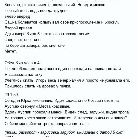
Конечно, рюкзак ничего, тяжеленький. Но идти можно.
Первый день ведь всегда трудно.
влево вперед
Сашка Колеватов испытывал своё приспособление и бросил.
Второй привал.
Идти вчера было без рюкзаков гораздо легче
снег, снег, снег, снег
по берегам замерз. рек снег снег
Метёт.
Обед был часа в 4
После обеда сделали всего один переход и на привал встали
Я зашивала палатку
Улеглись спать. Игорь весь вечер хамил я просто не узнавала его.
Пришлось спать на дровах у печки.
29.1.59г
Сегодня Юрка именинник. Идем сначала по Лозьве потом на
Ауспию свернули.Места красивые.
Вдоль Ауспии проехали манси. Виден след, зарубки, видна тропа.
На тропах часто знаки встречаются. Интересно о чем они пишут?
Сейчас мансийская тропка сворачивает на юг.
(прим.: разворот - зарисовки зарубок, инициалы с датой 5 окт.