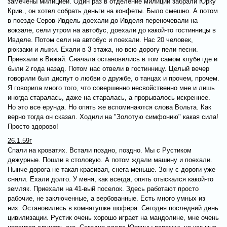
замечены милицией. Один раз в отделение милиции забрали Юрку
Крив., он хотел собрать деньги на конфеты. Было смешно. А потом
в поезде Серов-Ивдель доехали до Ивделя переночевали на
вокзале, сели утром на автобус, доехали до какой-то гостинницы в
Ивделе. Потом сели на автобус и поехали. Нас 20 человек,
рюкзаки и лыжи. Ехали в 3 этажа, но всю дорогу пели песни.
Приехали в Вижай. Сначала остановились в том самом клубе где и
были 2 года назад. Потом нас отвели в гостинницу. Целый вечер
говорили был диспут о любви о дружбе, о танцах и прочем, прочем.
Я говорила много того, что совершенно несвойственно мне и лишь
иногда старалась, даже на старалась, а прорывалось искреннее.
Но это все ерунда. Но опять же вспоминаются слова Вольта. Как
верно тогда он сказал. Ходили на "Золотую симфонию" какая сила!
Просто здорово!
26.1.59г
Спали на кроватях. Встали поздно, поздно. Мы с Рустиком
дежурные. Пошли в столовую. А потом ждали машину и поехали.
Нынче дорога не такая красивая, снега меньше. Зону с дороги уже
сняли. Ехали долго. У меня, как всегда, опять отыскался какой-то
земляк. Приехали на 41-вый поселок. Здесь работают просто
рабочие, не заключенные, а вербованные. Есть много умных из
них. Остановились в комнатушке шофёра. Сегодня последний день
цивилизации. Рустик очень хорошо играет на мандолине, мне очень