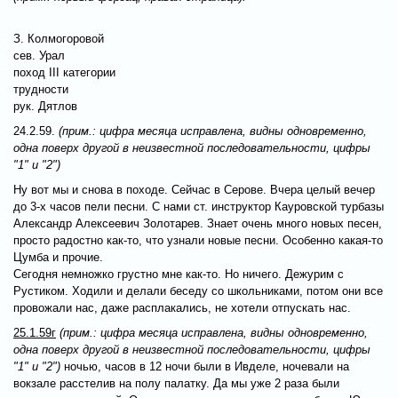
З. Колмогоровой
сев. Урал
поход III категории
трудности
рук. Дятлов
24.2.59.
(прим.: цифра месяца исправлена, видны одновременно,
одна поверх другой в неизвестной последовательности, цифры
"1" и "2")
Ну вот мы и снова в походе. Сейчас в Серове. Вчера целый вечер
до 3-х часов пели песни. С нами ст. инструктор Кауровской турбазы
Александр Алексеевич Золотарев. Знает очень много новых песен,
просто радостно как-то, что узнали новые песни. Особенно какая-то
Цумба и прочие.
Сегодня немножко грустно мне как-то. Но ничего. Дежурим с
Рустиком. Ходили и делали беседу со школьниками, потом они все
провожали нас, даже расплакались, не хотели отпускать нас.
25.1.59г
(прим.: цифра месяца исправлена, видны одновременно,
одна поверх другой в неизвестной последовательности, цифры
"1" и "2")
ночью, часов в 12 ночи были в Ивделе, ночевали на
вокзале расстелив на полу палатку. Да мы уже 2 раза были