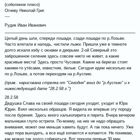
(соболиное плесо)
Огневу Николай Григ.
----
Рудик Иван Иванович
Целый день шли, спереди лошади, сзади лошади по р.Лозьве.
Часто влетали в наледь, чистили лыжи. Пришли уже в темноте
долго искали избу с окнами и дверьми. 2-ой Северный это
заброшенное селение здесь совсем никто не живет, а какие
красивые места! Здесь просто Чусовая. Камни на берегах стоят
какими-то утёсами, известняк, белые. Сегодня идем несколько км
по р.Лозьве, а потом переходим на р.Ауспию.
(прим.: нарисована стрелка от "Сегодня" вниз до "р.Ауспию" и к
нижеследующей дате "28.2.58 г.")
28.2.58
Дедушка Слава на своей лошади сегодня уходит, уходит и Юра
Юдин. Взял несколько образцов. Я видела их впервые эту породу
после бурения. Здесь много халькопирита и пирита. Вчера вечером
мальчишки глупо острили. По-моему, на них не надо обращать
внимания, может они меньше хамить будут. А так пока ничего. Уже
надо пора выходить, а все ещё копаются и копаются. Не понимаю,
как можно так долго собираться. Вот прошли первые 30 мин.