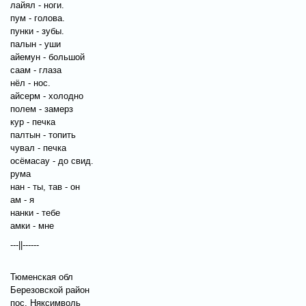
лайял - ноги.
пум - голова.
пунки - зубы.
палын - уши
айемун - большой
саам - глаза
нёл - нос.
айсерм - холодно
полем - замерз
кур - печка
палтын - топить
чувал - печка
осёмасау - до свид.
рума
нан - ты, тав - он
ам - я
нанки - тебе
амки - мне
---||------
Тюменская обл
Березовской район
пос. Няксимволь