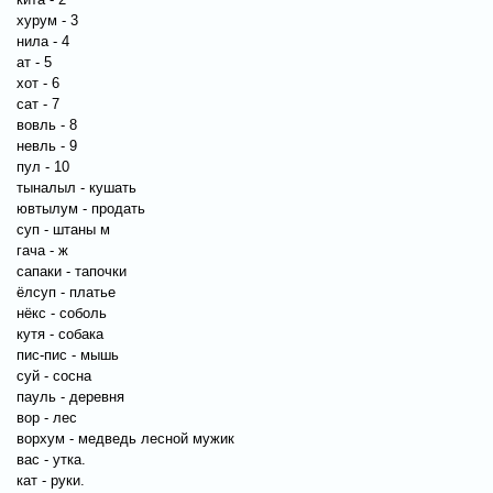
хурум - 3
нила - 4
ат - 5
хот - 6
сат - 7
вовль - 8
невль - 9
пул - 10
тыналыл - кушать
ювтылум - продать
суп - штаны м
гача - ж
сапаки - тапочки
ёлсуп - платье
нёкс - соболь
кутя - собака
пис-пис - мышь
суй - сосна
пауль - деревня
вор - лес
ворхум - медведь лесной мужик
вас - утка.
кат - руки.