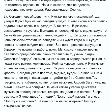
нравится слушать его. Сегодня одела Юркины варежки, но как мне
не хотелось одевать их! Но мне сказали, что не одевать -
нехорошо, поэтому одела. Разговариваем. Слегка.
27. Сегодня первый день пути. Рюкзак ничего тяжеленький. Да,
уходит Юра Юдин от нас сегодня уходит. У него снова воспалились
сидалищные нервы и он уходит. А так жаль. В рюкзаки
распределили груз его. Выходит, в последний день видим какую-то
бы не было цивилизацию, печку, людей и т.д. Сегодня согласились
наши рюкзаки отвезти на лошадях и мы ждем когда они будут
готовы, а сами пойдем на лыжах. Все поют, рабочие живущие в
бараках, не пошли на работу, поют. Мы сидим и пишем песни.
Как много среди рабочих очень талантливых, умных людей.
Особенно "борода" он очень много знает, а борода рыжая рыжая, а
глаза тоже рыжие, коричневые. Ребята хорошо поют. А Рустик так
играет на мандолине. Сегодня с Людой последний раз спали на
кровати. Сегодня уже в палатке, видимо, будем. Сейчас мы на 41
квартале, сегодня наша задача - дойти до 2-го Северного.Там,
говорят, есть избушка, но никто там не живет. Скорей бы в путь, на
лыжи... Как-то мы пойдем? На меня как-то ужасно действует
музыка за последнее время, гитара, мандолина и прочее. Вчера
смотрели 3 кино здесь "В людях", "Есть такой парень" и снова
"Золотую симфонию". Я еще согласна посмотреть "Золотую
симфонию" не раз.