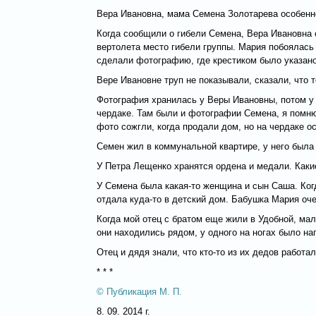
Вера Ивановна, мама Семена Золотарева особенно
Когда сообщили о гибели Семена, Вера Ивановна с
вертолета место гибели группы. Мария побоялась 
сделали фотографию, где крестиком было указано 
Вере Ивановне труп не показывали, сказали, что 
Фотография хранилась у Веры Ивановны, потом у 
чердаке. Там были и фотографии Семена, я помн
фото сожгли, когда продали дом, но на чердаке о
Семен жил в коммунальной квартире, у него была
У Петра Лещенко хранятся ордена и медали. Какие
У Семена была какая-то женщина и сын Саша. Когда
отдала куда-то в детский дом. Бабушка Мария оче
Когда мой отец с братом еще жили в Удобной, мал
они находились рядом, у одного на ногах было напи
Отец и дядя знали, что кто-то из их дедов работа
* * *
© Публикация М. П.
8. 09. 2014 г.