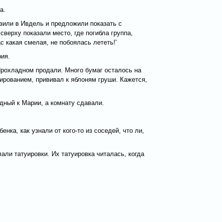
а.
озили в Ивдель и предложили показать с
сверху показали место, где погибла группа,
 какая смелая, не побоялась лететь!'
рия.
Прохладном продали. Много бумаг осталось на
рованием, прививал к яблоням груши. Кажется,
дный к Марии, а комнату сдавали.
нка, как узнали от кого-то из соседей, что ли,
али татуировки. Их татуировка читалась, когда