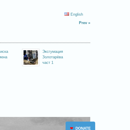
English
Prev
иска
Эксгумация
мена
Золотарёва
част 1
❤
DONATE