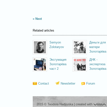
Next
Related articles
Semyon
Деньги для
Zolotaryov
матери
Золотарёва
Эксгумация
ДНК -
Золотарёва
экспертиза
част 2
Золотарёва
Contact
Newsletter
Forum
Visia
2015 © Teodora Hadjiyska
|
created with