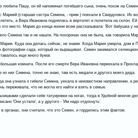
 любила Пашу, он ей напоминал погибшего сына, очень похож на Семен
 Марией (старшая сестра Семена, - прим.) поехали в Свердловск. Их в
лететь, а Вера Ивановна поднялась в вертолет и полетела на склон. Ей 
это место. Мария до конца жизни всем рассказывала: 'Вот бабушка у нас
тело Семена так и не нашли. На похоронах она не была, как говорила Ма
Марии. Куда она делась сейчас, не знаем. Когда Мария умерла, дом в 
ю фотографии сада, который он выращивал. Семен занимался селекциони
ставалось еще много бумаг.
 большая комната. После его смерти Вера Ивановна переехала в Прохла
 из них Семена, точно не знаю, там есть медали и другого моего деда.
 она узнала о гибели Семена, уехала в неизвестном направлении, а ребе
нь переживала, что не могла его найти и взять в семью.
ьчишками сделали себе татуировки на ногах, тогда в Удобной многие дел
сано 'Они устали', а у другого - 'Им надо отдохнуть'.
л в органах, они считали, что это Семен, и гордились этим фактом.