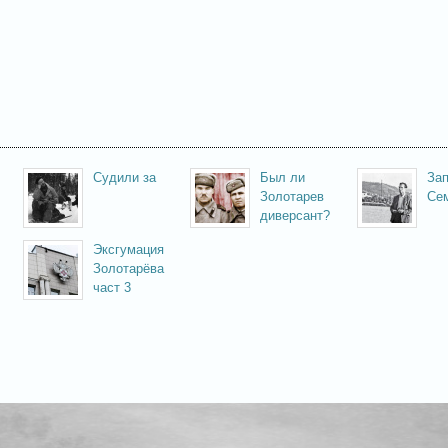
Судили за
Был ли
Зап
Золотарев
Се
диверсант?
предательство брата
Эксгумация
Золотарёва
част 3