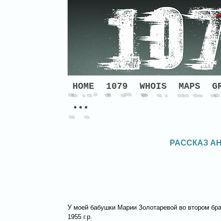
HOME
1079
WHOIS
MAPS
G
•••
РАССКАЗ А
У моей бабушки Марии Золотаревой во втором брак
1955 г.р.