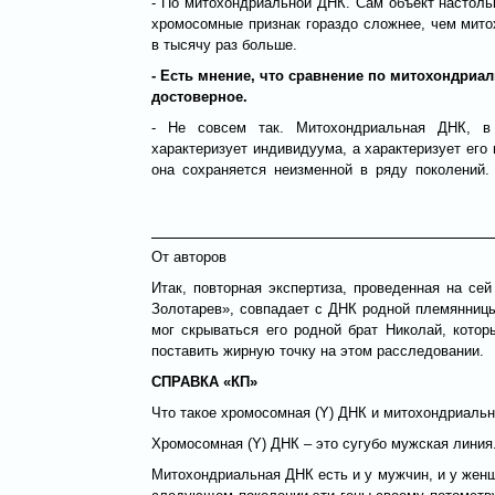
- По митохондриальной ДНК. Сам объект настольк
хромосомные признак гораздо сложнее, чем мито
в тысячу раз больше.
- Есть мнение, что сравнение по митохондриа
достоверное.
- Не совсем так. Митохондриальная ДНК, в
характеризует индивидуума, а характеризует его
она сохраняется неизменной в ряду поколений.
От авторов
Итак, повторная экспертиза, проведенная на се
Золотарев», совпадает с ДНК родной племянницы
мог скрываться его родной брат Николай, кото
поставить жирную точку на этом расследовании.
СПРАВКА «КП»
Что такое хромосомная (Y) ДНК и митохондриаль
Хромосомная (Y) ДНК – это сугубо мужская линия
Митохондриальная ДНК есть и у мужчин, и у женщ