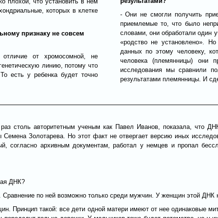
результатами?
о плохой, что установить в нем
хондриальные, которых в клетке
- Они не смогли получить при
приемлемые то, что было непр
словами, они обработали один у
льному признаку не совсем
«родство не установлено». Но
данных по этому человеку, к
 отличие от хромосомной, не
человека (племянницы) они п
 генетическую линию, потому что
исследования мы сравнили по
 То есть у ребенка будет точно
результатами племянницы. И сд
й раз столь авторитетным ученым как Павел Иванов, показала, что ДН
 Семена Золотарева. Но этот факт не отвергает версию иных исслед
рый, согласно архивным документам, работал у немцев и пропал бес
ная ДНК?
. Сравнение по ней возможно только среди мужчин. У женщин этой ДНК 
ин. Принцип такой: все дети одной матери имеют от нее одинаковые мит