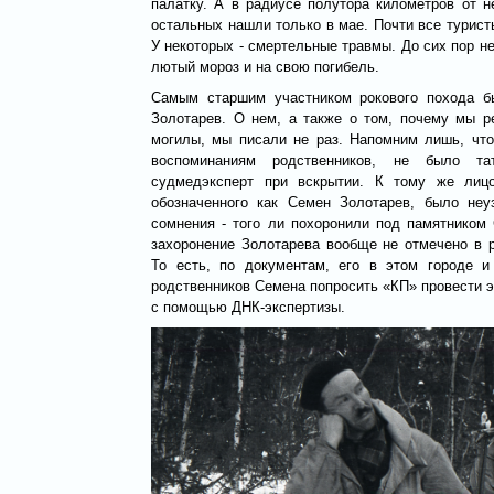
палатку. А в радиусе полутора километров от н
остальных нашли только в мае. Почти все турист
У некоторых - смертельные травмы. До сих пор н
лютый мороз и на свою погибель.
Самым старшим участником рокового похода б
Золотарев. О нем, а также о том, почему мы р
могилы, мы писали не раз. Напомним лишь, что
воспоминаниям родственников, не было тат
судмедэксперт при вскрытии. К тому же лиц
обозначенного как Семен Золотарев, было неу
сомнения - того ли похоронили под памятником
захоронение Золотарева вообще не отмечено в 
То есть, по документам, его в этом городе и
родственников Семена попросить «КП» провести э
с помощью ДНК-экспертизы.