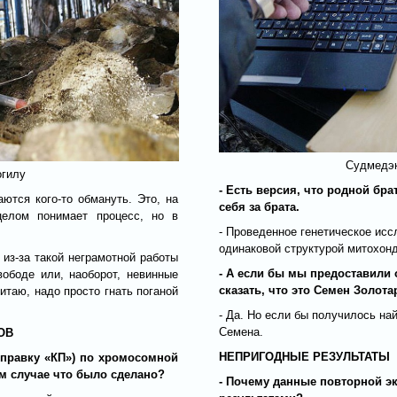
Судмедэк
огилу
- Есть версия, что родной бр
ются кого-то обмануть. Это, на
себя за брата.
целом понимает процесс, но в
- Проведенное генетическое исс
одинаковой структурой митохон
 из-за такой неграмотной работы
- А если бы мы предоставили
вободе или, наоборот, невинные
сказать, что это Семен Золота
итаю, надо просто гнать поганой
- Да. Но если бы получилось на
Семена.
ОВ
НЕПРИГОДНЫЕ РЕЗУЛЬТАТЫ
Справку «КП») по хромосомной
м случае что было сделано?
- Почему данные повторной э