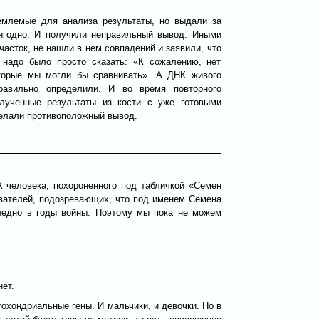
емлемые для анализа результаты, но выдали за
игодно. И получили неправильный вывод. Иными
часток, не нашли в нем совпадений и заявили, что
 надо было просто сказать: «К сожалению, нет
оторые мы могли бы сравнивать». А ДНК живого
равильно определили. И во время повторного
лученные результаты из кости с уже готовыми
елали противоположный вывод.
К человека, похороненного под табличкой «Семен
ователей, подозревающих, что под именем Семена
следно в годы войны. Поэтому мы пока не можем
нет.
охондриальные гены. И мальчики, и девочки. Но в