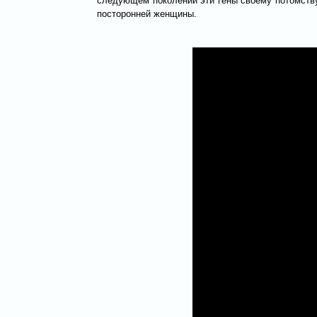
следующем поколении эти гены своему потомству 
посторонней женщины.