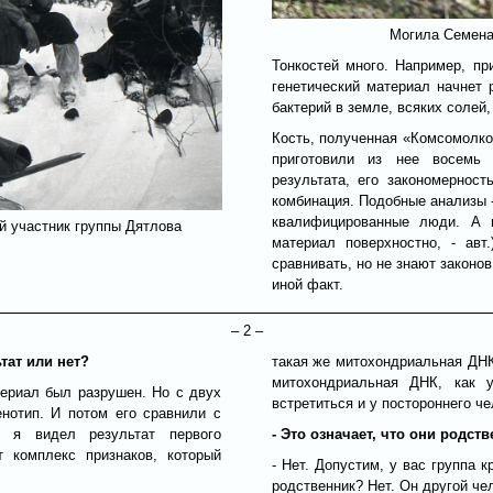
Могила Семена
Тонкостей много. Например, пр
генетический материал начнет 
бактерий в земле, всяких солей,
Кость, полученная «Комсомолко
приготовили из нее восемь 
результата, его закономерност
комбинация. Подобные анализы 
квалифицированные люди. А н
й участник группы Дятлова
материал поверхностно, - авт
сравнивать, но не знают законов
иной факт.
– 2 –
тат или нет?
такая же митохондриальная ДНК,
митохондриальная ДНК, как
териал был разрушен. Но с двух
встретиться и у постороннего ч
енотип. И потом его сравнили с
и, я видел результат первого
- Это означает, что они родст
 комплекс признаков, который
- Нет. Допустим, у вас группа к
родственник? Нет. Он другой че