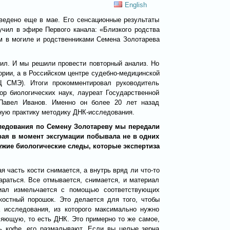
English
ведено еще в мае. Его сенсационные результаты
вучил в эфире Первого канала: «Близкого родства
м в могиле и родственниками Семена Золотарева
ил. И мы решили провести повторный анализ. Но
тории, а в Российском центре судебно-медицинской
 СМЭ). Итоги прокомментировал руководитель
ор биологических наук, лауреат Государственной
Павел Иванов. Именно он более 20 лет назад
ную практику методику ДНК-исследования.
ледования по Семену Золотареву мы передали
орая в момент эксгумации побывала не в одних
чужие биологические следы, которые экспертиза
я часть кости снимается, а внутрь вряд ли что-то
араться. Все отмывается, снимается, и материал
риал измельчается с помощью соответствующих
костный порошок. Это делается для того, чтобы
а исследования, из которого максимально нужно
яющую, то есть ДНК. Это примерно то же самое,
ь кофе, его размалывают. Если вы целые зерна