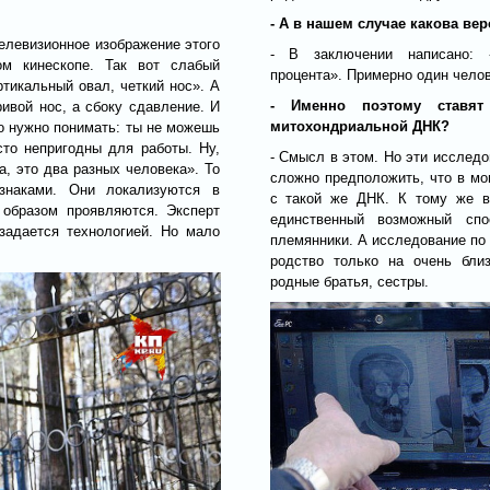
- А в нашем случае какова ве
 телевизионное изображение этого
- В заключении написано: «
м кинескопе. Так вот слабый
процента». Примерно один челов
ртикальный овал, четкий нос». А
- Именно поэтому ставят
ривой нос, а сбоку сдавление. И
митохондриальной ДНК?
о нужно понимать: ты не можешь
сто непригодны для работы. Ну,
- Смысл в этом. Но эти исследо
Да, это два разных человека». То
сложно предположить, что в мо
знаками. Они локализуются в
с такой же ДНК. К тому же в
образом проявляются. Эксперт
единственный возможный спо
 задается технологией. Но мало
племянники. А исследование по
родство только на очень близ
родные братья, сестры.