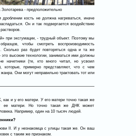
 Золотарева - предположительно
и дроблении кость не должна нагреваться, иначе
распадаться. Он и так подвергается воздействию
 растворов.
й» при эксгумации, - трудный объект. Поэтому мы
образцов, чтобы смотреть воспроизводимость
ь. Сколько раз будет повторяться одна и та же
- это высокие технологии, заниматься ими должны
е начетники (те, кто много читал, но усвоил
.), которые, примерно представляют, что с чем
 жанра. Они могут неправильно трактовать тот или
 как и у его матери. У его матери точно такая же
 у ее матери. Но точно такая же ДНК может
еловека. Например, один на 10 тысяч людей.
венники?
рови II. И у незнакомца с улицы такая же. Он ваш
ловек с таким же признаком.