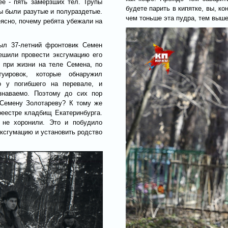
ее - пять замерзших тел. Трупы
будете парить в кипятке, вы, ко
ы были разутые и полураздетые.
чем тоньше эта пудра, тем выше
еясно, почему ребята убежали на
ыл 37-летний фронтовик Семен
ешили провести эксгумацию его
 при жизни на теле Семена, по
уировок, которые обнаружил
о у погибшего на перевале, и
знаваемо. Поэтому до сих пор
 Семену Золотареву? К тому же
реестре кладбищ Екатеринбурга.
 не хоронили. Это и побудило
ксгумацию и установить родство