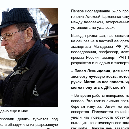
Первое исследование было про
генетик Алексей Гарковенко оз
между человеком, захороненны
установить не удалось».
Вывод, признаться, нас ошелом
на сей раз не в частной лабора
экспертизы Минздрава РФ (РЦ
исследования, профессор, докт
премии России, эксперт РАН 
разработал и внедрил в эксперт
– Павел Леонидович, для исс
эксперту лучевую кость, кот
руках. Могли на нее попасть 
могла попутать с ДНК кости?
– Во время работы поверхностна
попало. Это нужно сильно пост
берется изнутри. Затем мате
едено еще в мае
аппаратов. Получается тонкий 
увеличить поверхность объект
пропали девять туристов под
вытащить генетическую составл
тели обнаружили их разрезанную
как кофе. Прежде чем заварит