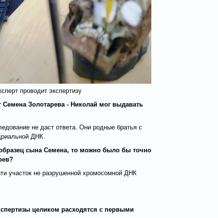
сперт проводит экспертизу
ат Семена Золотарева - Николай мог выдавать
ледование не даст ответа. Они родные братья с
дриальной ДНК.
 образец сына Семена, то можно было бы точно
рев?
йти участок не разрушенной хромосомной ДНК
кспертизы целиком расходятся с первыми