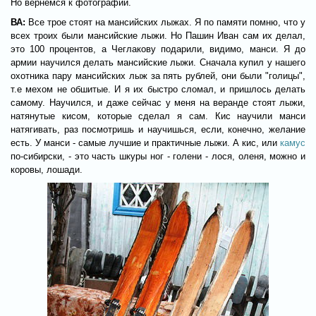
Но вернемся к фотографии.
ВА:
Все трое стоят на мансийских лыжах. Я по памяти помню, что у
всех троих были мансийские лыжи. Но Пашин Иван сам их делал,
это 100 процентов, а Чеглакову подарили, видимо, манси. Я до
армии научился делать мансийские лыжи. Сначала купил у нашего
охотника пару мансийских лыж за пять рублей, они были "голицы",
т.е мехом не обшитые. И я их быстро сломал, и пришлось делать
самому. Научился, и даже сейчас у меня на веранде стоят лыжи,
натянутые кисом, которые сделал я сам. Кис научили манси
натягивать, раз посмотришь и научишься, если, конечно, желание
есть. У манси - самые лучшие и практичные лыжи. А кис, или
камус
по-сибирски, - это часть шкуры ног - голени - лося, оленя, можно и
коровы, лошади.