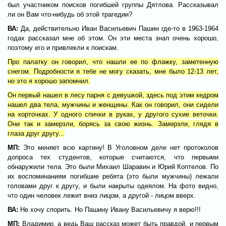
был участником поисков погибшей группы Дятлова. Рассказывал
ли он Вам что-нибудь об этой трагедии?
ВА:
Да, действительно Иван Васильевич Пашин где-то в 1963-1964
годах рассказал мне об этом. Он эти места знал очень хорошо,
поэтому его и привлекли к поискам.
Про палатку он говорил, что нашли ее по флажку, заметенную
снегом. Подробности я тебе не могу сказать, мне было 12-13 лет,
но это я хорошо запомнил.
Он первый нашел в лесу парня с девушкой, здесь под этим кедром
нашел два тела, мужчины и женщины. Как он говорил, они сидели
на корточках. У одного спички в руках, у другого сухие веточки.
Они так и замерзли, борясь за свою жизнь. Замерзли, глядя в
глаза друг другу...
МП:
Это меняет всю картину! В Уголовном деле нет протоколов
допроса тех студентов, которые считаются, что первыми
обнаружили тела. Это были Михаил Шаравин и Юрий Коптелов. По
их воспоминаниям погибшие ребята (это были мужчины) лежали
головами друг к другу, и были накрыты одеялом. На фото видно,
что один человек лежит вниз лицом, а другой - лицом вверх.
ВА:
Не хочу спорить. Но Пашину Ивану Васильевичу я верю!!!
МП:
Владимир, а ведь Ваш рассказ может быть правдой, и первым