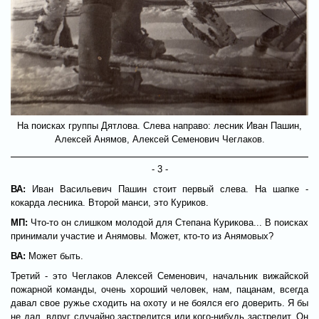
На поисках группы Дятлова. Слева направо: лесник Иван Пашин,
Алексей Анямов, Алексей Семенович Чеглаков.
- 3 -
ВА:
Иван Васильевич Пашин стоит первый слева. На шапке -
кокарда лесника. Второй манси, это Куриков.
МП:
Что-то он слишком молодой для Степана Курикова... В поисках
принимали участие и Анямовы. Может, кто-то из Анямовых?
ВА:
Может быть.
Третий - это Чеглаков Алексей Семенович, начальник вижайской
пожарной команды, очень хороший человек, нам, пацанам, всегда
давал свое ружье сходить на охоту и не боялся его доверить. Я бы
не дал, вдруг случайно застрелится или кого-нибудь застрелит. Он