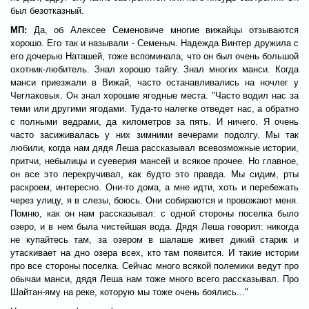
был безотказный.
МП:
Да, об Алексее Семеновиче многие вижайцы отзываются
хорошо. Его так и называли - Семеныч. Надежда Винтер дружила с
его дочерью Наташей, тоже вспоминала, что он был очень большой
охотник-любитель. Знал хорошо тайгу. Знал многих манси. Когда
манси приезжали в Вижай, часто останавливались на ночлег у
Чеглаковых. Он знал хорошие ягодные места. "Часто водил нас за
теми или другими ягодами. Туда-то налегке отведет нас, а обратно
с полными ведрами, да километров за пять. И ничего. Я очень
часто засиживалась у них зимними вечерами подолгу. Мы так
любили, когда нам дядя Леша рассказывал всевозможные истории,
притчи, небылицы и суеверия мансей и всякое прочее. Но главное,
он все это перекручивал, как будто это правда. Мы сидим, рты
раскроем, интересно. Они-то дома, а мне идти, хоть и перебежать
через улицу, я в слезы, боюсь. Они собираются и провожают меня.
Помню, как он нам рассказывал: с одной стороны поселка было
озеро, и в нем была чистейшая вода. Дядя Леша говорил: никогда
не купайтесь там, за озером в шалаше живет дикий старик и
утаскивает на дно озера всех, кто там появится. И такие истории
про все стороны поселка. Сейчас много всякой полемики ведут про
обычаи манси, дядя Леша нам тоже много всего рассказывал. Про
Шайтан-яму на реке, которую мы тоже очень боялись..."