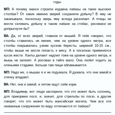
годы.
МП:
А почему манси строили издавна лабазы на таких высоких
столбах? От каких именно зверей сохраняли добычу? В яму не
закапывали, поскольку зверь яму всегда раскопает. А птицы не
могли склевать добычу в таком лабазе на стобах, росомахи не
допрыгнули бы?
ВА:
Да, от всех зверей, главное от мышей. Я тебе говорил, что
столбы ставились не менее, чем на уровне одного метра, все
столбы покрывались узким куском бересты, шириной 10-15 см.,
чтобы мыши не могли попасть к мясу. А в поселках применялся
кусок жести. Ханты делают надпил тоже на уровне одного метра, и
мышь не залезет. А росомах в тайге мало. Она любит ходить за
оленьими стадами, больше там пищи обламывается.
МП:
Надо же, о мышах я и не подумала. Я думала, что они зимой в
спячку впадают.
ВА:
Нет, они и зимой, и летом ищут себе корм.
МП:
Владимир, вот люди заспорили, что это может быть солонец,
для прикормки лося, и, значит, для стрельбы по лосю, а другие
говорят, что это может быть мансийская могила. Чем все эти
названные сооружения по виду отличаются от лабаза?