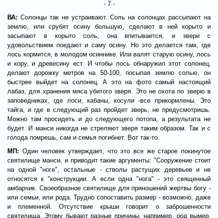
- 7 -
ВА:
Солонцы так не устраивают. Соль на солонцах рассыпают на
землю, или срубят осину большую, сделают в ней корыто и
засыпают в корыто соль, она впитывается, и звери с
удовольствием поедают и саму осину. Но это делается там, где
лось кормится, в молодом осиннике. Или валят старую осину, лось
и кору, и древесину ест. И чтобы лось обнаружил этот солонец,
делают дорожку метров на 50-100, посыпая землю солью, он
быстрее выйдет на солонец. А это на фото самый настоящий
лабаз, для хранения мяса убитого зверя. Это не охота по зверю в
заповедниках, где лоси, кабаны, косули -все прикормлены. Это
тайга, и где в следующий раз пройдет зверь, не предусмотришь.
Можно там просидеть и до следующего потопа, а результата не
будет. И манси никогда не стреляют зверя таким образом. Так и с
голода помрешь, сам и семья погибнет. Вот так-то.
МП:
Один человек утверждает, что это все же старое покинутое
святилище манси, и приводит такие аргументы: "Сооружение стоит
на одной "ноге", остальные - стволы растущих деревьев и не
относятся к "конструкции. А если одна "нога" - это священный
амбарчик. Своеобразное святилище для приношений жертвы богу -
или семьи, или рода. Трудно сопоставить размер - возможно, даже
и племенной. Отсутствие крыши говорит о заброшенности
святилища. Этому бывают разные причины, например, род вымер,