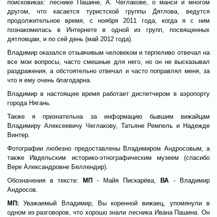
поисковиках: леснике Пашине, А. Чеглакове, о манси и многом
другом, что касается туристской группы Дятлова, ведутся
продолжительное время, с ноября 2011 года, когда я с ним
познакомилась в Интернете в одной из групп, посвященных
дятловцам, и по сей день (май 2012 года).
Владимир оказался отзывчивым человеком и терпеливо отвечал на
все мои вопросы, часто смешные для него, но он не высказывал
раздражения, а обстоятельно отвечал и часто поправлял меня, за
что я ему очень благодарна.
Владимир в настоящее время работает диспетчером в аэропорту
города Нягань.
Также я признательна за информацию бывшим вижайцам
Владимиру Алексеевичу Чеглакову, Татьяне Ремпель и Надежде
Винтер.
Фотографии любезно предоставлены Владимиром Андросовым, а
также Ивдельским историко-этнографическим музеем (спасибо
Вере Александровне Беллендир).
Обозначения в тексте:
МП
- Майя Пискарёва,
ВА
- Владимир
Андросов.
МП:
Уважаемый Владимир, Вы коренной вижаец, упомянули в
одном из разговоров, что хорошо знали лесника Ивана Пашина. Он