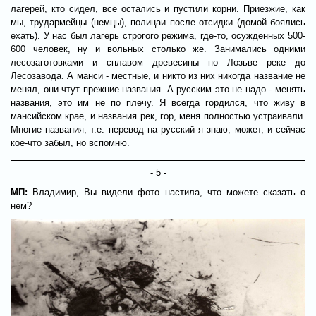
лагерей, кто сидел, все остались и пустили корни. Приезжие, как
мы, трудармейцы (немцы), полицаи после отсидки (домой боялись
ехать). У нас был лагерь строгого режима, где-то, осужденных 500-
600 человек, ну и вольных столько же. Занимались одними
лесозаготовками и сплавом древесины по Лозьве реке до
Лесозавода. А манси - местные, и никто из них никогда название не
менял, они чтут прежние названия. А русским это не надо - менять
названия, это им не по плечу. Я всегда гордился, что живу в
мансийском крае, и названия рек, гор, меня полностью устраивали.
Многие названия, т.е. перевод на русский я знаю, может, и сейчас
кое-что забыл, но вспомню.
- 5 -
МП:
Владимир, Вы видели фото настила, что можете сказать о
нем?