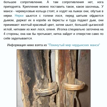
большое сопротивление. А там сопротивления нет, нога
приподнята. Крепление можно поставить такое, какое захочешь. У
манси - черемуховые кольца стоят, и ходят на лыжах они, обутые в
нярки.
Нярки
шьются с голени лося, перед шитьем обдаются
дымом, держат их в коробе из бересты и туда подают дым, они
принимают желтый красивый цвет, затем шьют, большой цыганской
иглой, нитками из жил лося, оленя. Иголка специально заточена на
4 стороны, она как бы протыкает, нитка зайдет и отверстие само по
себе заделывается.
Информация ниже взята из
"Покинутый мир чердынских манси"