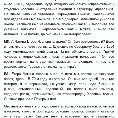
было ОИТК, отделение, куда входило несколько исправительно -
трудовых колоний. А отделения входили в структуру Управления.
На Вижае было 8-е отделение, Учреждение Н-248/8. Начальником
8-го отделения был Хакимов, я с его дочерью Валентиной учился в
школе. Чеглаков был начальником пожарной части и выполнял все
указания Хакимова. Энерголесокомбинат - может, и было это
название, я не помню, да оно меня и не интересовало.
МП:
А Чагина Егора Ивановича знали? Он был рыжеволосый? Дело
в том, что в отчете группы Е. Шулешко по Северному Уралу в 1954
году упоминается некий завгуж Чагин, обитатель Велса, "дикий
человек с медно-красным лицом и рыжими волосами. " Он все
время ворчал на студентов, вызывая на скандал, и, как они
решили, хотел "сорвать с них на пол-литра".
ВА:
Егора Чагина хорошо знал. У него мы постоянно покупали
порох, дробь. В 70-м году он утонул. Он был без одной ноги, где
потерял, я не спрашивал, но узнать могу, если надо. Чагин не
рыжий, обыкновенный, седоватый, но волосы были изчерна,
среднего роста, прижимистый, как стaрообрядец. Хороший мужик.
Он тоже пришел с Печеры к нам.
Местные жители - это, надо считать, только народ манси. А мы все
приезжие, кто-то в 30-х годах основал поселок Вижай и остался
жить там. Затем бывшие зеки, в основном, после сталинских