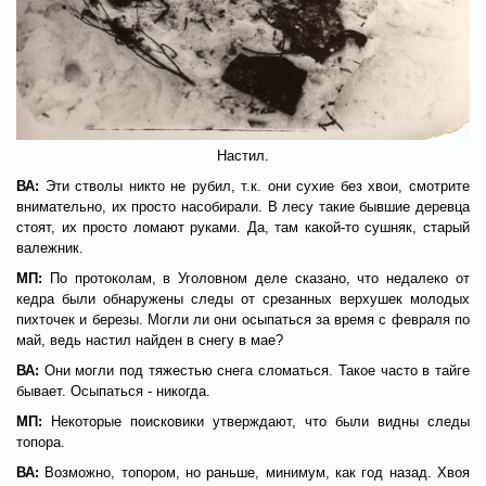
Настил.
ВА:
Эти стволы никто не рубил, т.к. они сухие без хвои, смотрите
внимательно, их просто насобирали. В лесу такие бывшие деревца
стоят, их просто ломают руками. Да, там какой-то сушняк, старый
валежник.
МП:
По протоколам, в Уголовном деле сказано, что недалеко от
кедра были обнаружены следы от срезанных верхушек молодых
пихточек и березы. Могли ли они осыпаться за время с февраля по
май, ведь настил найден в снегу в мае?
ВА:
Они могли под тяжестью снега сломаться. Такое часто в тайге
бывает. Осыпаться - никогда.
МП:
Некоторые поисковики утверждают, что были видны следы
топора.
ВА:
Возможно, топором, но раньше, минимум, как год назад. Хвоя