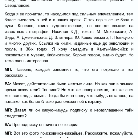
Свердловске.
Когда я ее прочитал, то находился под сильным впечатлением, тем
более писалось в ней и о наших краях. С тех пор я ее не брал в
руки. Конечно, книга художественная, но кое-где ссылки на
известных этнографов: Носилов К.Д., тексты М. Меховского, А.
Вида, А. Дженкинсона, Д. Влетчера, Ю. Кошелевского, Г. Новицкого
и многих других. Ссылки на книги, изданные еще до революции и
после, в 30-х годах. Я хочу съездить в Ханты-Мансийск и
покопаться в музеях, библиотеках. Короче говоря, видно будет. Но
тема очень интересная.
МП:
Наверно, каждый запомнил то, что его потрясло в тех
рассказах...
ВА:
Может, действительно были желтые лица. Но как они в зимнее
время пожелтели? Топливо? Но это же поверхностно, тот же снег
мог все следы смыть. Тогда бы и на снегу что-нибудь осталось, на
палатке, как более близко расположенной к взрыву.
МП:
Давал ли он какую-нибудь подписку о неразглашении тайн
следствия?
ВА:
Про подписку он ничего не говорил.
МП:
Вот это фото поисковиков-вижайцев. Расскажите, пожалуйста,