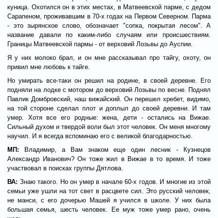
куница. Охотился он в этих местах, в Матвеевской парме, с дедом
Сарапеном, проживавшим в 70-х годах на Первом Северном. Парма
- это зырянское слово, обозначает "сопка, покрытая лесом". А
название давали по каким-либо случаям или происшествиям.
Границы Матвеевской пармы - от верховий Лозьвы до Ауспии.
Я у них молоко брал, и он мне рассказывал про тайгу, охоту, он
привил мне любовь к тайге.
Но умирать все-таки он решил на родине, в своей деревне. Его
подняли на лодке с мотором до верховий Лозьвы по весне. Поднял
Павлик Домбровский, наш вижайский. Он перешел хребет, видимо,
на той стороне сделал плот и доплыл до своей деревни. И там
умер. Хотя все его родные: жена, дети - остались на Вижае.
Сильный духом и твердой воли был этот человек. Он меня многому
научил. И я всегда вспоминаю его с великой благодарностью.
МП:
Владимир, а Вам знаком еще один лесник - Кузнецов
Александр Иванович? Он тоже жил в Вижае в то время. И тоже
участвовал в поисках группы Дятлова.
ВА:
Знаю такого. Но он умер в начале 60-х годов. И многие из этой
семьи уже ушли на тот свет в расцвете сил. Это русский человек,
не манси, с его дочерью Машей я учился в школе. У них была
большая семья, шесть человек. Ее муж тоже умер рано, очень