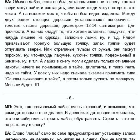
ВА:
Обычно лабаз, если он был, устанавливают не в снегу, так как
звери могут найти и растащить, или сами люди могут потерять это
место. А на высоком месте, чтобы он был виден издалека. Между
двух рядом стоящих деревьев устанавливают поперечины -
толстые стволы деревьев, диаметром 12-14 сантиметров. Для
прочности. А на них кладут то, что хотели оставить: продукты, что-
нибудь лишнее из одежды, запасные лыжи, ну, и т.д. Рядом
привязывают горелую большую тряпку, запах тряпки будет
отпугивать зверей. Или стреляные гильзы от ружья, они пахнут
порохом, ну, что-нибудь пахучее, кусочек тряпки, подержанный в
бензине, ну, и т.п. А лабаз в снегу могли сделать только отчаянные
идиоты, ничего не понимающие в тайге, дилетанты, и таких гнать
надо из тайги. У всех у них надо сначала экзамен принимать типа
"Основы выживания в тайге", а потом только пускать по маршруту.
Меньше будет ЧП.
- 6 -
МП:
Этот, так называемый лабаз, очень странный, и возможно, что
сами дятловцы его не делали. В дневниках дятловцев отмечалось,
что они собирались строить лабаз, обустраивать. Строить - это же
не рыть яму в снегу?
ВА:
Слово "лабаз" само по себе предусматривает установку запаса
чего-нибудь на деревьях, но никак не в снегу. Они не могли так