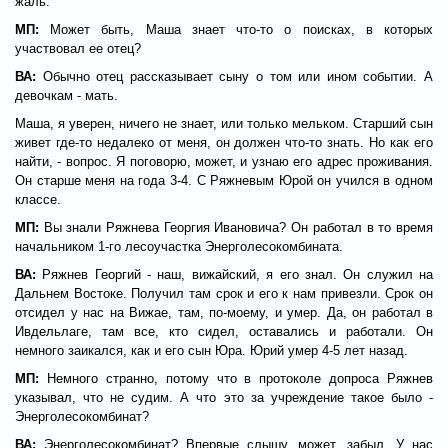
жаль.
МП:
Может быть, Маша знает что-то о поисках, в которых
участвовал ее отец?
ВА:
Обычно отец рассказывает сыну о том или ином событии. А
девочкам - мать.
Маша, я уверен, ничего не знает, или только мельком. Старший сын
живет где-то недалеко от меня, он должен что-то знать. Но как его
найти, - вопрос. Я поговорю, может, и узнаю его адрес проживания.
Он старше меня на года 3-4. С Ряжневым Юрой он учился в одном
классе.
МП:
Вы знали Ряжнева Георгия Ивановича? Он работал в то время
начальником 1-го лесоучастка Энерголесокомбината.
ВА:
Ряжнев Георгий - наш, вижайский, я его знал. Он служил на
Дальнем Востоке. Получил там срок и его к нам привезли. Срок он
отсидел у нас на Вижае, там, по-моему, и умер. Да, он работал в
Ивдельлаге, там все, кто сидел, оставались и работали. Он
немного заикался, как и его сын Юра. Юрий умер 4-5 лет назад.
МП:
Немного странно, потому что в протоколе допроса Ряжнев
указывал, что не судим. А что это за учреждение такое было -
Энерголесокомбинат?
ВА:
Энерголесокомбинат? Впервые слышу, может, забыл. У нас