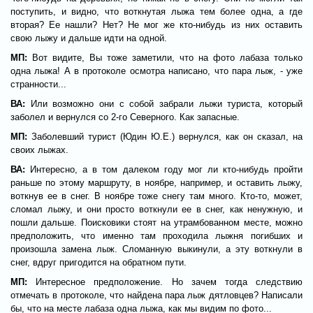
поступить, и видно, что воткнутая лыжа тем более одна, а где
вторая? Ее нашли? Нет? Не мог же кто-нибудь из них оставить
свою лыжу и дальше идти на одной.
МП:
Вот видите, Вы тоже заметили, что на фото лабаза только
одна лыжа! А в протоколе осмотра написано, что пара лыж, - уже
странности...
ВА:
Или возможно они с собой забрали лыжи туриста, который
заболел и вернулся со 2-го Северного. Как запасные.
МП:
Заболевший турист (Юдин Ю.Е.) вернулся, как он сказал, на
своих лыжах.
ВА:
Интересно, а в том далеком году мог ли кто-нибудь пройти
раньше по этому маршруту, в ноябре, например, и оставить лыжу,
воткнув ее в снег. В ноябре тоже снегу там много. Кто-то, может,
сломал лыжу, и они просто воткнули ее в снег, как ненужную, и
пошли дальше. Поисковики стоят на утрамбованном месте, можно
предположить, что именно там проходила лыжня погибших и
произошла замена лыж. Сломанную выкинули, а эту воткнули в
снег, вдруг пригодится на обратном пути.
МП:
Интересное предположение. Но зачем тогда следствию
отмечать в протоколе, что найдена пара лыж дятловцев? Написали
бы, что на месте лабаза одна лыжа, как мы видим по фото...