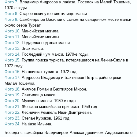
Фото 7.
Владимир Андросов у лабаза. Поселок на Малой Тошемке,
1970-е годы.
Фото 8.
Старое покинутое святилище манси.
Фото 9.
Самбиндалов Василий с сыном на священном месте манси
около озера Турват.
Фото 10.
Мансийская могила.
Фото 11.
Мансийские могилы.
Фото 12.
Подделка под знак манси.
Фото 13.
Знак манси.
Фото 14.
Последний чум манси. 1970-е годы.
Фото 15.
Группа поиска туриста, потерявшегося на Ленчи-Сяхле в
1972 году.
Фото 16.
На поисках туриста. 1972 год.
Фото 17.
Андросов Владимир и Бахтияров Петр в районе реки
Малая Тошемка.
Фото 18.
Анямов Роман и Бахтияров Мирон.
Фото 19.
Святилища манси.
Фото 20.
Мужчины манси. 1930-е годы.
Фото 21.
Женская мансийская прическа. 1959 год.
Фото 22.
Лесничий Ремпель Иван Дмитриевич.
Фото 23.
Степан Куриков. 1961 год.
Фото 24.
На базе Ильича.
Беседы с вижайцем Владимиром Александровичем Андросовым о