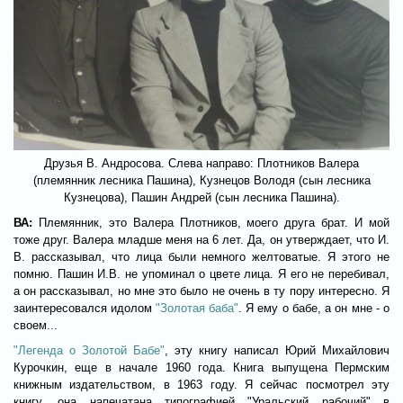
Друзья В. Андросова. Слева направо: Плотников Валера
(племянник лесника Пашина), Кузнецов Володя (сын лесника
Кузнецова), Пашин Андрей (сын лесника Пашина).
ВА:
Племянник, это Валера Плотников, моего друга брат. И мой
тоже друг. Валера младше меня на 6 лет. Да, он утверждает, что И.
В. рассказывал, что лица были немного желтоватые. Я этого не
помню. Пашин И.В. не упоминал о цвете лица. Я его не перебивал,
а он рассказывал, но мне это было не очень в ту пору интересно. Я
заинтересовался идолом
"Золотая баба"
. Я ему о бабе, а он мне - о
своем...
"Легенда о Золотой Бабе"
, эту книгу написал Юрий Михайлович
Курочкин, еще в начале 1960 года. Книга выпущена Пермским
книжным издательством, в 1963 году. Я сейчас посмотрел эту
книгу, она напечатана типографией "Уральский рабочий" в