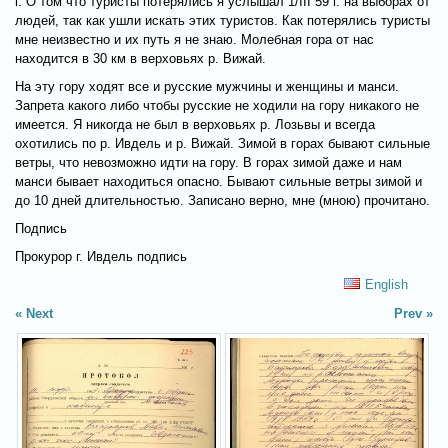
г. О том что туристы потерялись я услышал 1/III 59 г. на выборах от
людей, так как ушли искать этих туристов. Как потерялись туристы
мне неизвестно и их путь я не знаю. Молебная гора от нас
находится в 30 км в верховьях р. Вижай.
На эту гору ходят все и русские мужчины и женщины и манси.
Запрета какого либо чтобы русские не ходили на гору никакого не
имеется. Я никогда не был в верховьях р. Лозьвы и всегда
охотились по р. Ивдель и р. Вижай. Зимой в горах бывают сильные
ветры, что невозможно идти на гору. В горах зимой даже и нам
манси бывает находиться опасно. Бывают сильные ветры зимой и
до 10 дней длительностью. Записано верно, мне (мною) прочитано.
Подпись
Прокурор г. Ивдель подпись
English
Next
Prev