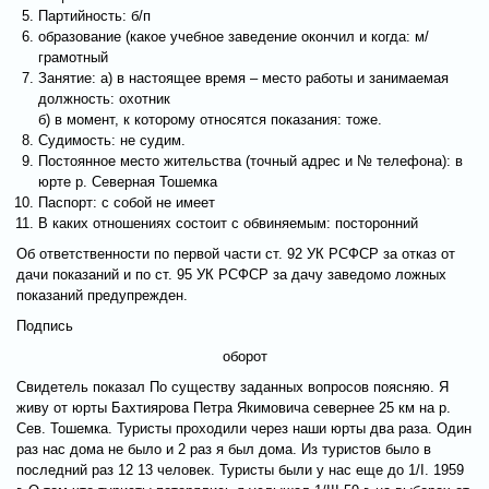
Партийность: б/п
образование (какое учебное заведение окончил и когда: м/
грамотный
Занятие: а) в настоящее время – место работы и занимаемая
должность: охотник
б) в момент, к которому относятся показания: тоже.
Судимость: не судим.
Постоянное место жительства (точный адрес и № телефона): в
юрте р. Северная Тошемка
Паспорт: с собой не имеет
В каких отношениях состоит с обвиняемым: посторонний
Об ответственности по первой части ст. 92 УК РСФСР за отказ от
дачи показаний и по ст. 95 УК РСФСР за дачу заведомо ложных
показаний предупрежден.
Подпись
оборот
Свидетель показал По существу заданных вопросов поясняю. Я
живу от юрты Бахтиярова Петра Якимовича севернее 25 км на р.
Сев. Тошемка. Туристы проходили через наши юрты два раза. Один
раз нас дома не было и 2 раз я был дома. Из туристов было в
последний раз 12 13 человек. Туристы были у нас еще до 1/I. 1959