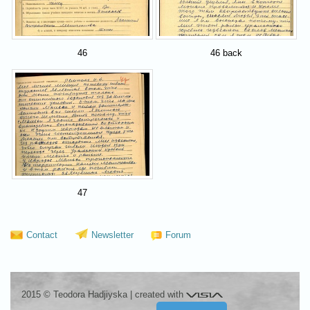
46
46 back
47
Contact
Newsletter
Forum
Visia
2015 © Teodora Hadjiyska
|
created with