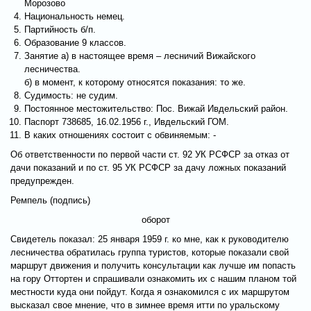
Морозово
Национальность немец.
Партийность б/п.
Образование 9 классов.
Занятие а) в настоящее время – лесничий Вижайского
лесничества.
б) в момент, к которому относятся показания: то же.
Судимость: не судим.
Постоянное местожительство: Пос. Вижай Ивдельский район.
Паспорт 738685, 16.02.1956 г., Ивдельский ГОМ.
В каких отношениях состоит с обвиняемым: -
Об ответственности по первой части ст. 92 УК РСФСР за отказ от
дачи показаний и по ст. 95 УК РСФСР за дачу ложных показаний
предупрежден.
Ремпель (подпись)
оборот
Свидетель показал: 25 января 1959 г. ко мне, как к руководителю
лесничества обратилась группа туристов, которые показали свой
маршрут движения и получить консультации как лучше им попасть
на гору Оттортен и спрашивали ознакомить их с нашим планом той
местности куда они пойдут. Когда я ознакомился с их маршрутом
высказал свое мнение, что в зимнее время итти по уральскому