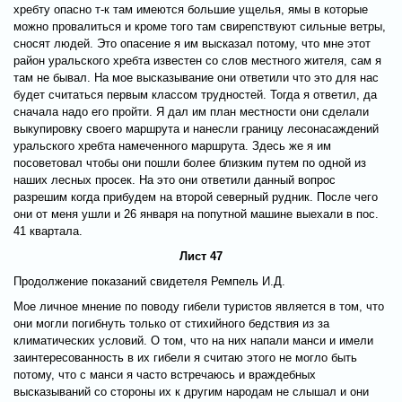
хребту опасно т-к там имеются большие ущелья, ямы в которые
можно провалиться и кроме того там свирепствуют сильные ветры,
сносят людей. Это опасение я им высказал потому, что мне этот
район уральского хребта известен со слов местного жителя, сам я
там не бывал. На мое высказывание они ответили что это для нас
будет считаться первым классом трудностей. Тогда я ответил, да
сначала надо его пройти. Я дал им план местности они сделали
выкупировку своего маршрута и нанесли границу лесонасаждений
уральского хребта намеченного маршрута. Здесь же я им
посоветовал чтобы они пошли более близким путем по одной из
наших лесных просек. На это они ответили данный вопрос
разрешим когда прибудем на второй северный рудник. После чего
они от меня ушли и 26 января на попутной машине выехали в пос.
41 квартала.
Лист 47
Продолжение показаний свидетеля Ремпель И.Д.
Мое личное мнение по поводу гибели туристов является в том, что
они могли погибнуть только от стихийного бедствия из за
климатических условий. О том, что на них напали манси и имели
заинтересованность в их гибели я считаю этого не могло быть
потому, что с манси я часто встречаюсь и враждебных
высказываний со стороны их к другим народам не слышал и они