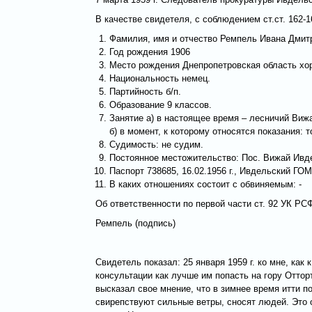
В качестве свидетеля, с соблюдением ст.ст. 162
Фамилия, имя и отчество Ремпель Ивана Дмит
Год рождения 1906
Место рождения Днепропетровская область хор
Национальность немец.
Партийность б/п.
Образование 9 классов.
Занятие а) в настоящее время – лесничий Виж
б) в момент, к которому относятся показания: т
Судимость: не судим.
Постоянное местожительство: Пос. Вижай Ивд
Паспорт 738685, 16.02.1956 г., Ивдельский ГОМ
В каких отношениях состоит с обвиняемым: -
Об ответственности по первой части ст. 92 УК РС
Ремпель (подпись)
Свидетель показал: 25 января 1959 г. ко мне, ка
консультации как лучше им попасть на гору Оттор
высказал свое мнение, что в зимнее время итти п
свирепствуют сильные ветры, сносят людей. Это о