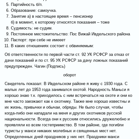
Партийность б/п.
Образование: самоучка.
Занятие а) в настоящее время – пенсионер
б) в момент, к которому относятся показания – тоже
Судимость: не судим.
Постоянное местожительство: Пос Вижай Ивдельского района
Паспорт: при себе не имееет
В каких отношениях состоит с обвиняемым:
Об ответственности по первой части ст. 92 УК РСФСР за отказ от
дачи показаний и по ст. 95 УК РСФСР за дачу ложных показаний
предупрежден. Чагин (Подпись)
оборот
Свидетель показал: В Ивдельском районе я живу с 1930 года. С
малых лет до 1953 года занимался охотой. Народность Маньси я
хорошо знаю т.к. приходилось с ним встречаться на охоте и они ко
мне часто заезжают как к охотнику. Также мне хорошо известны и
их жизнь, привычки и обычаи, обряды. Не было случая, чтобы
когда-либо они нападали на меня и других охотников русской
национальности. Всегда они к русским относились дружелюбно и
проявляли ко всем гостеприимство. В том районе, где погибли
туристы у манси никаких молебных и священных мест нет.
Определенных дней праздников у них нет. Праздники манси