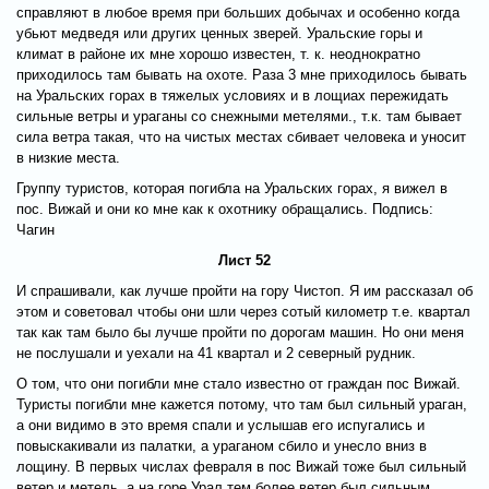
справляют в любое время при больших добычах и особенно когда
убьют медведя или других ценных зверей. Уральские горы и
климат в районе их мне хорошо известен, т. к. неоднократно
приходилось там бывать на охоте. Раза 3 мне приходилось бывать
на Уральских горах в тяжелых условиях и в лощиах пережидать
сильные ветры и ураганы со снежными метелями., т.к. там бывает
сила ветра такая, что на чистых местах сбивает человека и уносит
в низкие места.
Группу туристов, которая погибла на Уральских горах, я вижел в
пос. Вижай и они ко мне как к охотнику обращались. Подпись:
Чагин
Лист 52
И спрашивали, как лучше пройти на гору Чистоп. Я им рассказал об
этом и советовал чтобы они шли через сотый километр т.е. квартал
так как там было бы лучше пройти по дорогам машин. Но они меня
не послушали и уехали на 41 квартал и 2 северный рудник.
О том, что они погибли мне стало известно от граждан пос Вижай.
Туристы погибли мне кажется потому, что там был сильный ураган,
а они видимо в это время спали и услышав его испугались и
повыскакивали из палатки, а ураганом сбило и унесло вниз в
лощину. В первых числах февраля в пос Вижай тоже был сильный
ветер и метель, а на горе Урал тем более ветер был сильным.