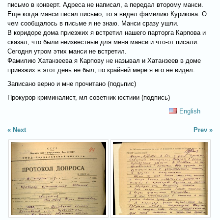
письмо в конверт. Адреса не написал, а передал второму манси.
Еще когда манси писал письмо, то я видел фамилию Курикова. О
чем сообщалось в письме я не знаю. Манси сразу ушли.
В коридоре дома приезжих я встретил нашего парторга Карпова и
сказал, что были неизвестные для меня манси и что-от писали.
Сегодня утром этих манси не встретил.
Фамилию Хатанзеева я Карпову не называл и Хатанзеев в доме
приезжих в этот день не был, по крайней мере я его не видел.
Записано верно и мне прочитано (подьпис)
Прокурор криминалист, мл советник юстиии (подпись)
English
Next
Prev