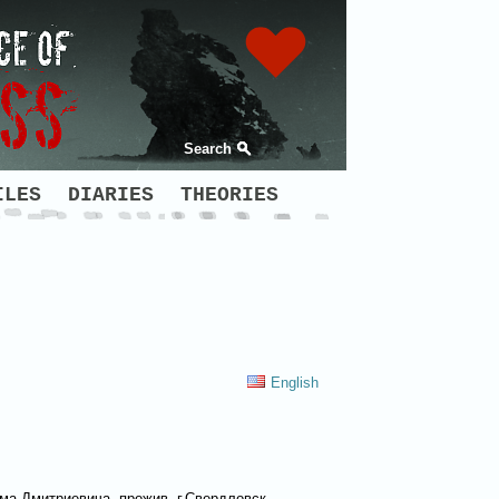
Search
ILES
DIARIES
THEORIES
English
има Дмитриевича, прожив. г.Свердловск,