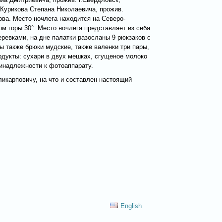
, Курикова Степана Николаевича, прожив.
ва. Место ночлега находится на Северо-
ом горы 30°. Место ночлега представляет из себя
еревками, на дне палатки разосланы 9 рюкзаков с
ы также брюки мудские, также валенки три пары,
одукты: сухари в двух мешках, сгущеное молоко
ринадлежности к фотоаппарату.
икарповичу, на что и составлен настоящий
English