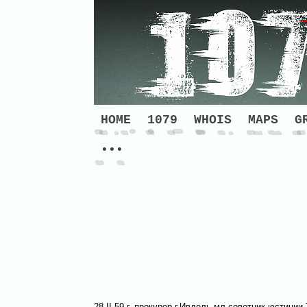
HOME
1079
WHOIS
MAPS
G
•••
28.II.59 г. прокурор г.Ивдель мл.советник юстиц