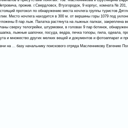
етровича, прожив. г.Свердловск, Втузгородок, 9 корпус, комната № 201
астоящий протокол по обнаружению места ночлега группы туристов Дятло
пии. Место ночлега находится в 300 м. от вершины горы 1079 под уклон
уложены 8 пар лыж. Палатка растянута на лыжных палках, закреплена в
аны сверху телогрейки, штурмовки, в головах 9 пар ботинок, обнаружен
шапка, лыжные шапочки, посуда, ведра, печка топоры, пила, одеала, пр
рута и множество других мелких вещей и документов и фотоаппарат и п
чи на ... базу начальнику поискового отряда Масленникову Евгению Пол