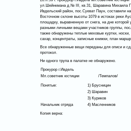
ул.Шейнкмана д.№ III, кв.31, Шаравина Михаила П
Ивдельский район, пос.Суеват Паун, составили н
Восточном склоне высоты 1079 в истоках реки Аус
площадку, выравненную от снега, на дне которой 
разными личными вещами участников группы, посл
также обнаружены теплые меховые куртки, носки, 
сахар, концентраты, записные книжки, план марш
Все обнаруженные вещи переданы для описи и сда
протокол.
Ни одного трупа в палатке не обнаружено.
Прокурор г.Ивдель
Мл.советник юстиции
/Темпалов/
Понятые:
1) Брусницин
2) Шаравин
3) Куриков
Начальник отряда
4) Масленников
Копия верна: