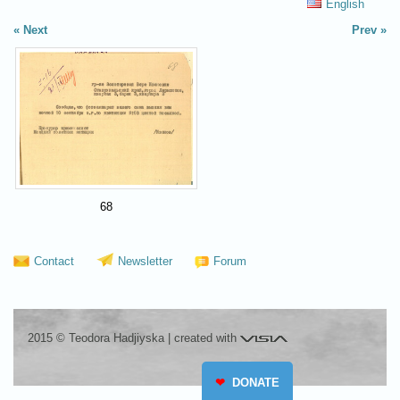
English
Next
Prev
68
Contact
Newsletter
Forum
Visia
2015 © Teodora Hadjiyska
|
created with
❤
DONATE