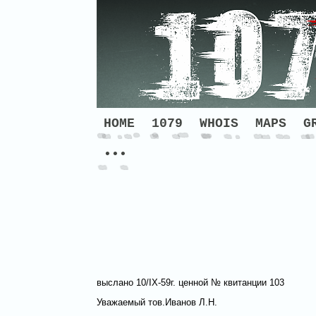
HOME
1079
WHOIS
MAPS
G
•••
выслано 10/IX-59г. ценной № квитанции 103
Уважаемый тов.Иванов Л.Н.