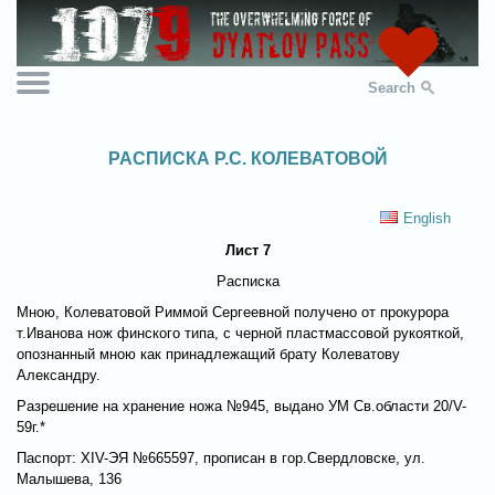
Search
РАСПИСКА Р.С. КОЛЕВАТОВОЙ
English
Лист 7
Расписка
Мною, Колеватовой Риммой Сергеевной получено от прокурора
т.Иванова нож финского типа, с черной пластмассовой рукояткой,
опознанный мною как принадлежащий брату Колеватову
Александру.
Разрешение на хранение ножа №945, выдано УМ Св.области 20/V-
59г.*
Паспорт: XIV-ЭЯ №665597, прописан в гор.Свердловске, ул.
Малышева, 136