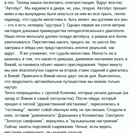
в пос. Талица зашла посмотреть электростанцию. Вдруг возглас:
"Автобус". Мы кидаемся в двери, но, увы, поздно. Автобус прошел
мимо и мы вынуждены были кинуться за ним во всю прыть, лелея
надежду, что судьба милостива и, быть может, мы догоним его (мы
– это и есть четверка "шустрых"). Однако первая же сотня метров
наглядно доказана преимущества пятидесятисильного двигателя.
Наши пятки мелькали далеко позади автобуса, а разрыв все более
увеличивался. Перспектива шагать трицать км. по шоссе без
завтрака и обеда уже представлялась вполне реальной, как
вдруг… Я же упоминал, что судьба милостива. Милость ее в
разилась в том, что какая-то девушка, движимая желанием ехать в
Вижай, остановила объект нашего преследования. Через минуту
мы уже благополучно сидели на втором этаже сидений и двигались
в Вижай. Приехали в Вижай около двух часов дня. Выяснилось,
что продолжить автомобильное путешествие мы можем только
наутро.
Тепло попрощались с группой Блинова, которые уехали дальше (на
запад от Вижая в самый лесоучасток). После обеда, который
прошел в теплой "дружественной обстановке", переселились в
"гостиницу", являет собой обычную избу на три окошка. Сходили в
кино, оставив "домовничать" Дорошенко и Колеватова. Смотрели
"Золотую симфонию", вернулись в "музыкальном настроении".
Сейчас заняты подгонкой снаряжения. Ночью, если верить
местному коменданту, мы выедем дальше.