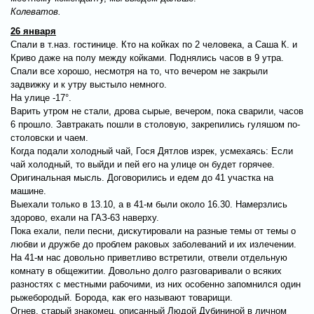
Колеватов.
26 января
Спали в т.наз. гостинице. Кто на койках по 2 человека, а Саша К. и
Криво даже на полу между койками. Поднялись часов в 9 утра.
Спали все хорошо, несмотря на то, что вечером не закрыли
задвижку и к утру выстыло немного.
На улице -17°.
Варить утром не стали, дрова сырые, вечером, пока сварили, часов
6 прошло. Завтракать пошли в столовую, закрепились гуляшом по-
столовски и чаем.
Когда подали холодный чай, Гося Дятлов изрек, усмехаясь: Если
чай холодный, то выйди и пей его на улице он будет горячее.
Оригинальная мысль. Договорились и едем до 41 участка на
машине.
Выехали только в 13.10, а в 41-м были около 16.30. Намерзлись
здорово, ехали на ГАЗ-63 наверху.
Пока ехали, пели песни, дискутировали на разные темы от темы о
любви и дружбе до проблем раковых заболеваний и их излечении.
На 41-м нас довольно приветливо встретили, отвели отдельную
комнату в общежитии. Довольно долго разговаривали о всяких
разностях с местными рабочими, из них особенно запомнился один
рыжебородый. Борода, как его называют товарищи.
Огнев, старый знакомец, описанный Людой Дубининой в личном