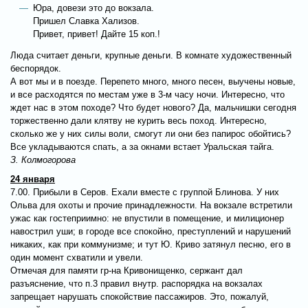
Юра, довези это до вокзала.
Пришел Славка Хализов.
Привет, привет! Дайте 15 коп.!
Люда считает деньги, крупные деньги. В комнате художественный
беспорядок.
А вот мы и в поезде. Перепето много, много песен, выучены новые,
и все расходятся по местам уже в 3-м часу ночи. Интересно, что
ждет нас в этом походе? Что будет нового? Да, мальчишки сегодня
торжественно дали клятву не курить весь поход. Интересно,
сколько же у них силы воли, смогут ли они без папирос обойтись?
Все укладываются спать, а за окнами встает Уральская тайга.
З. Колмогорова
24 января
7.00. Прибыли в Серов. Ехали вместе с группой Блинова. У них
Ольва для охоты и прочие принадлежности. На вокзале встретили
ужас как гостеприимно: не впустили в помещение, и милиционер
навострил уши; в городе все спокойно, преступлений и нарушений
никаких, как при коммунизме; и тут Ю. Криво затянул песню, его в
один момент схватили и увели.
Отмечая для памяти гр-на Кривонищенко, сержант дал
разъяснение, что п.3 правил внутр. распорядка на вокзалах
запрещает нарушать спокойствие пассажиров. Это, пожалуй,