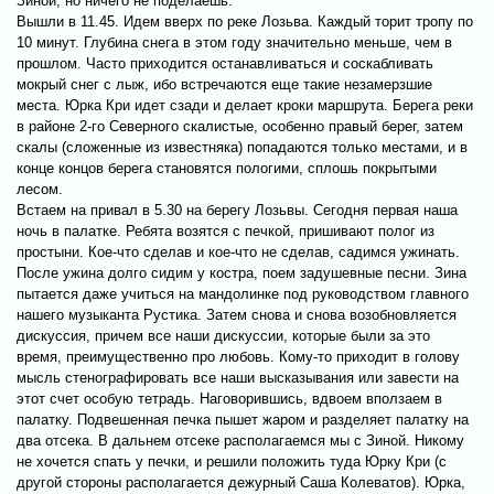
Зиной, но ничего не поделаешь.
Вышли в 11.45. Идем вверх по реке Лозьва. Каждый торит тропу по
10 минут. Глубина снега в этом году значительно меньше, чем в
прошлом. Часто приходится останавливаться и соскабливать
мокрый снег с лыж, ибо встречаются еще такие незамерзшие
места. Юрка Кри идет сзади и делает кроки маршрута. Берега реки
в районе 2-го Северного скалистые, особенно правый берег, затем
скалы (сложенные из известняка) попадаются только местами, и в
конце концов берега становятся пологими, сплошь покрытыми
лесом.
Встаем на привал в 5.30 на берегу Лозьвы. Сегодня первая наша
ночь в палатке. Ребята возятся с печкой, пришивают полог из
простыни. Кое-что сделав и кое-что не сделав, садимся ужинать.
После ужина долго сидим у костра, поем задушевные песни. Зина
пытается даже учиться на мандолинке под руководством главного
нашего музыканта Рустика. Затем снова и снова возобновляется
дискуссия, причем все наши дискуссии, которые были за это
время, преимущественно про любовь. Кому-то приходит в голову
мысль стенографировать все наши высказывания или завести на
этот счет особую тетрадь. Наговорившись, вдвоем вползаем в
палатку. Подвешенная печка пышет жаром и разделяет палатку на
два отсека.
В дальнем отсеке располагаемся мы с Зиной. Никому
не хочется спать у печки, и решили положить туда Юрку Кри (с
другой стороны располагается дежурный Саша Колеватов). Юрка,