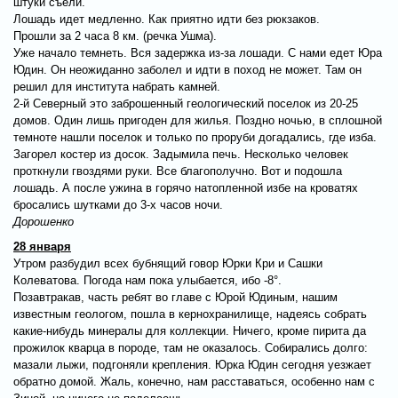
штуки съели.
Лошадь идет медленно. Как приятно идти без рюкзаков.
Прошли за 2 часа 8 км. (речка Ушма).
Уже начало темнеть. Вся задержка из-за лошади. С нами едет Юра
Юдин. Он неожиданно заболел и идти в поход не может. Там он
решил для института набрать камней.
2-й Северный это заброшенный геологический поселок из 20-25
домов. Один лишь пригоден для жилья. Поздно ночью, в сплошной
темноте нашли поселок и только по проруби догадались, где изба.
Загорел костер из досок. Задымила печь. Несколько человек
проткнули гвоздями руки. Все благополучно. Вот и подошла
лошадь. А после ужина в горячо натопленной избе на кроватях
бросались шутками до 3-х часов ночи.
Дорошенко
28 января
Утром разбудил всех бубнящий говор Юрки Кри и Сашки
Колеватова. Погода нам пока улыбается, ибо -8°.
Позавтракав, часть ребят во главе с Юрой Юдиным, нашим
известным геологом, пошла в кернохранилище, надеясь собрать
какие-нибудь минералы для коллекции. Ничего, кроме пирита да
прожилок кварца в породе, там не оказалось. Собирались долго:
мазали лыжи, подгоняли крепления. Юрка Юдин сегодня уезжает
обратно домой. Жаль, конечно, нам расставаться, особенно нам с