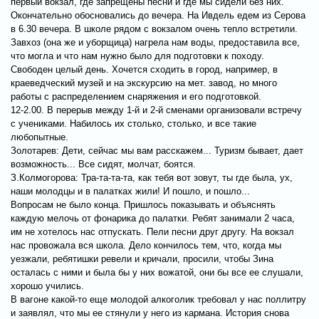
первый вокзал, где запрещены песни и где мы сидели без них.
Окончательно обосновались до вечера. На Ивдель едем из Серова
в 6.30 вечера. В школе рядом с вокзалом очень тепло встретили.
Завхоз (она же и уборщица) нагрела нам воды, предоставила все,
что могла и что нам нужно было для подготовки к походу.
Свободен целый день. Хочется сходить в город, например, в
краеведческий музей и на экскурсию на мет. завод, но много
работы с распределением снаряжения и его подготовкой.
12-2.00. В перерыв между 1-й и 2-й сменами организовали встречу
с учениками. Набилось их столько, столько, и все такие
любопытные.
Золотарев: Дети, сейчас мы вам расскажем... Туризм бывает, дает
возможность... Все сидят, молчат, боятся.
З.Колмогорова: Тра-та-та-та, как тебя вот зовут, ты где была, ух,
наши молодцы и в палатках жили! И пошло, и пошло...
Вопросам не было конца. Пришлось показывать и объяснять
каждую мелочь от фонарика до палатки. Ребят занимали 2 часа,
им не хотелось нас отпускать. Пели песни друг другу. На вокзал
нас провожала вся школа. Дело кончилось тем, что, когда мы
уезжали, ребятишки ревели и кричали, просили, чтобы Зина
осталась с ними и была бы у них вожатой, они бы все ее слушали,
хорошо учились.
В вагоне какой-то еще молодой алкоголик требовал у нас поллитру
и заявлял, что мы ее стянули у него из кармана. История снова