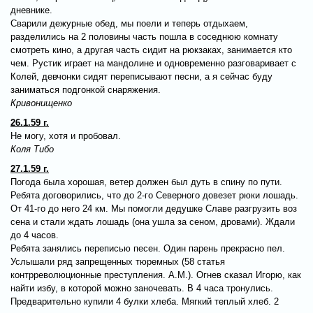
дневнике.
Сварили дежурные обед, мы поели и теперь отдыхаем,
разделились на 2 половины часть пошла в соседнюю комнату
смотреть кино, а другая часть сидит на рюкзаках, занимается кто
чем. Рустик играет на мандолине и одновременно разговаривает с
Колей, девчонки сидят переписывают песни, а я сейчас буду
заниматься подгонкой снаряжения.
Кривонищенко
26.1.59 г.
Не могу, хотя и пробовал.
Коля Тибо
27.1.59 г.
Погода была хорошая, ветер должен был дуть в спину по пути.
Ребята договорились, что до 2-го Северного довезет рюки лошадь.
От 41-го до него 24 км. Мы помогли дедушке Славе разгрузить воз
сена и стали ждать лошадь (она ушла за сеном, дровами). Ждали
до 4 часов.
Ребята занялись переписью песен. Один парень прекрасно пел.
Услышали ряд запрещенных тюремных (58 статья
контрреволюционные преступления. А.М.). Огнев сказал Игорю, как
найти избу, в которой можно заночевать. В 4 часа тронулись.
Предварительно купили 4 булки хлеба. Мягкий теплый хлеб. 2