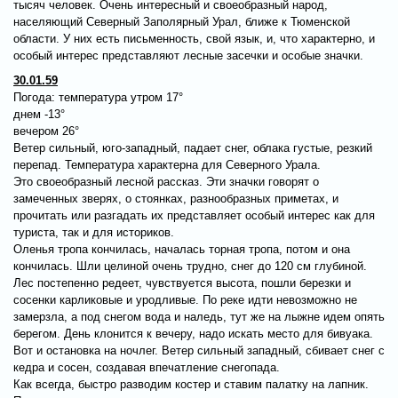
тысяч человек. Очень интересный и своеобразный народ,
населяющий Северный Заполярный Урал, ближе к Тюменской
области. У них есть письменность, свой язык, и, что характерно, и
особый интерес представляют лесные засечки и особые значки.
30.01.59
Погода: температура утром 17°
днем -13°
вечером 26°
Ветер сильный, юго-западный, падает снег, облака густые, резкий
перепад. Температура характерна для Северного Урала.
Это своеобразный лесной рассказ. Эти значки говорят о
замеченных зверях, о стоянках, разнообразных приметах, и
прочитать или разгадать их представляет особый интерес как для
туриста, так и для историков.
Оленья тропа кончилась, началась торная тропа, потом и она
кончилась. Шли целиной очень трудно, снег до 120 см глубиной.
Лес постепенно редеет, чувствуется высота, пошли березки и
сосенки карликовые и уродливые. По реке идти невозможно не
замерзла, а под снегом вода и наледь, тут же на лыжне идем опять
берегом. День клонится к вечеру, надо искать место для бивуака.
Вот и остановка на ночлег. Ветер сильный западный, сбивает снег с
кедра и сосен, создавая впечатление снегопада.
Как всегда, быстро разводим костер и ставим палатку на лапник.