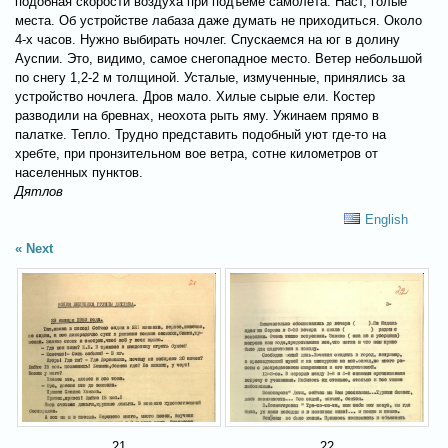
подобная скорости воздуха при подъеме самолета. Наст, голые
места. Об устройстве лабаза даже думать не приходиться. Около
4-х часов. Нужно выбирать ночлег. Спускаемся на юг в долину
Ауспии. Это, видимо, самое снегопадное место. Ветер небольшой
по снегу 1,2-2 м толщиной. Усталые, измученные, принялись за
устройство ночлега. Дров мало. Хилые сырые ели. Костер
разводили на бревнах, неохота рыть яму. Ужинаем прямо в
палатке. Тепло. Трудно представить подобный уют где-то на
хребте, при пронзительном вое ветра, сотне километров от
населенных пунктов.
Дятлов
English
Next
21
22