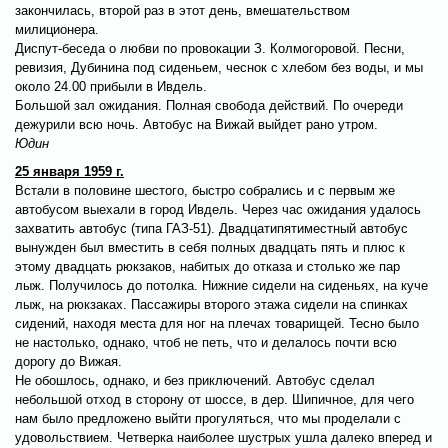
закончилась, второй раз в этот день, вмешательством
милиционера.
Диспут-беседа о любви по провокации З. Колмогоровой. Песни,
ревизия, Дубинина под сиденьем, чеснок с хлебом без воды, и мы
около 24.00 прибыли в Ивдель.
Большой зал ожидания. Полная свобода действий. По очереди
дежурили всю ночь. Автобус на Вижай выйдет рано утром.
Юдин
25 января 1959 г.
Встали в половине шестого, быстро собрались и с первым же
автобусом выехали в город Ивдель. Через час ожидания удалось
захватить автобус (типа ГАЗ-51). Двадцатипятиместный автобус
вынужден был вместить в себя полных двадцать пять и плюс к
этому двадцать рюкзаков, набитых до отказа и столько же пар
лыж. Получилось до потолка. Нижние сидели на сиденьях, на куче
лыж, на рюкзаках. Пассажиры второго этажа сидели на спинках
сидений, находя места для ног на плечах товарищей. Тесно было
не настолько, однако, чтоб не петь, что и делалось почти всю
дорогу до Вижая.
Не обошлось, однако, и без приключений. Автобус сделал
небольшой отход в сторону от шоссе, в дер. Шипичное, для чего
нам было предложено выйти прогуляться, что мы проделали с
удовольствием. Четверка наиболее шустрых ушла далеко вперед и