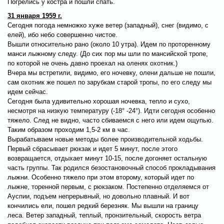
Погрелись у костра и пошли спать.
31 января 1959 г.
Сегодня погода немножко хуже ветер (западный), снег (видимо, с
елей), ибо небо совершенно чистое.
Вышли относительно рано (около 10 утра). Идем по проторенному
манси лыжному следу. (До сих пор мы шли по мансийской тропе,
по которой не очень давно проехал на оленях охотник.)
Вчера мы встретили, видимо, его ночевку, олени дальше не пошли,
сам охотник же пошел по зарубкам старой тропы, по его следу мы
идем сейчас.
Сегодня была удивительно хорошая ночевка, тепло и сухо,
несмотря на низкую температуру (-18° -24°). Идти сегодня особенно
тяжело. След не видно, часто сбиваемся с него или идем ощупью.
Таким образом проходим 1,5-2 км в час.
Вырабатываем новые методы более производительной ходьбы.
Первый сбрасывает рюкзак и идет 5 минут, после этого
возвращается, отдыхает минут 10-15, после догоняет остальную
часть группы. Так родился безостановочный способ прокладывания
лыжни. Особенно тяжело при этом второму, который идет по
лыжне, торенной первым, с рюкзаком. Постепенно отделяемся от
Ауспии, подъем непрерывный, но довольно плавный. И вот
кончились ели, пошел редкий березняк. Мы вышли на границу
леса. Ветер западный, теплый, пронзительный, скорость ветра