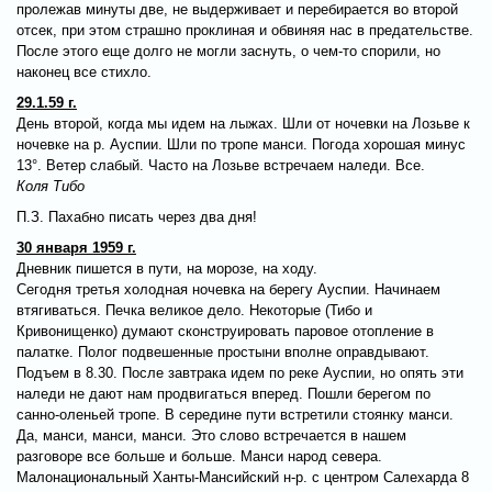
пролежав минуты две, не выдерживает и перебирается во второй
отсек, при этом страшно проклиная и обвиняя нас в предательстве.
После этого еще долго не могли заснуть, о чем-то спорили, но
наконец все стихло.
29.1.59 г.
День второй, когда мы идем на лыжах. Шли от ночевки на Лозьве к
ночевке на р. Ауспии. Шли по тропе манси. Погода хорошая минус
13°. Ветер слабый. Часто на Лозьве встречаем наледи. Все.
Коля Тибо
П.З. Пахабно писать через два дня!
30 января 1959 г.
Дневник пишется в пути, на морозе, на ходу.
Сегодня третья холодная ночевка на берегу Ауспии. Начинаем
втягиваться. Печка великое дело. Некоторые (Тибо и
Кривонищенко) думают сконструировать паровое отопление в
палатке. Полог подвешенные простыни вполне оправдывают.
Подъем в 8.30. После завтрака идем по реке Ауспии, но опять эти
наледи не дают нам продвигаться вперед. Пошли берегом по
санно-оленьей тропе. В середине пути встретили стоянку манси.
Да, манси, манси, манси. Это слово встречается в нашем
разговоре все больше и больше. Манси народ севера.
Малонациональный Ханты-Мансийский н-р. с центром Салехарда 8