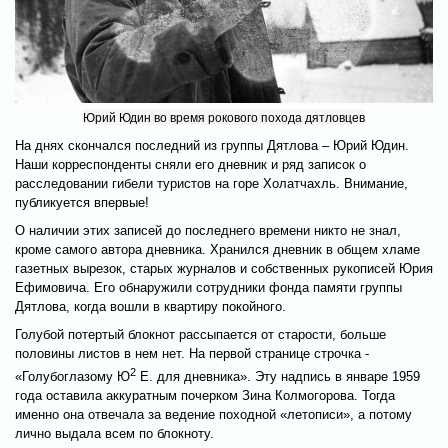
Юрий Юдин во время рокового похода дятловцев
На днях скончался последний из группы Дятлова – Юрий Юдин.
Наши корреспонденты сняли его дневник и ряд записок о
расследовании гибели туристов на горе Холатчахль. Внимание,
публикуется впервые!
О наличии этих записей до последнего времени никто не знал,
кроме самого автора дневника. Хранился дневник в общем хламе
газетных вырезок, старых журналов и собственных рукописей Юрия
Ефимовича. Его обнаружили сотрудники фонда памяти группы
Дятлова, когда вошли в квартиру покойного.
Голубой потертый блокнот рассыпается от старости, больше
половины листов в нем нет. На первой странице строчка -
2
«Голубоглазому Ю
Е. для дневника». Эту надпись в январе 1959
года оставила аккуратным почерком Зина Колмогорова. Тогда
именно она отвечала за ведение походной «летописи», а потому
лично выдала всем по блокноту.