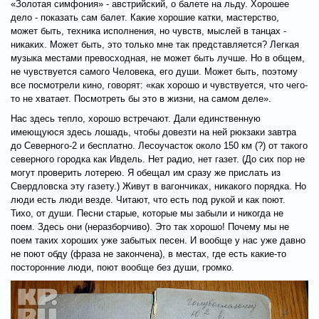
«Золотая симфония» - австрийский, о балете на льду. Хорошее
дело - показать сам балет. Какие хорошие катки, мастерство,
может быть, техника исполнения, но чувств, мыслей в танцах -
никаких. Может быть, это только мне так представляется? Легкая
музыка местами превосходная, не может быть лучше. Но в общем,
не чувствуется самого Человека, его души. Может быть, поэтому
все посмотрели кино, говорят: «как хорошо и чувствуется, что чего-
то не хватает. Посмотреть бы это в жизни, на самом деле».
Нас здесь тепло, хорошо встречают. Дали единственную
имеющуюся здесь лошадь, чтобы довезти на ней рюкзаки завтра
до Северного-2 и бесплатно. Лесоучасток около 150 км (?) от такого
северного городка как Ивдель. Нет радио, нет газет. (До сих пор не
могут проверить лотерею. Я обещал им сразу же прислать из
Свердловска эту газету.) Живут в вагончиках, никакого порядка. Но
люди есть люди везде. Читают, что есть под рукой и как поют.
Тихо, от души. Песни старые, которые мы забыли и никогда не
поем. Здесь они (неразборчиво). Это так хорошо! Почему мы не
поем таких хороших уже забытых песен. И вообще у нас уже давно
не поют обду (фраза не закончена), в местах, где есть какие-то
посторонние люди, поют вообще без души, громко.