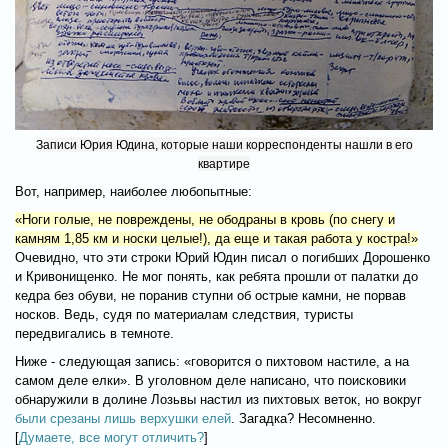
Записи Юрия Юдина, которые наши корреспонденты нашли в его
квартире
Вот, например, наиболее любопытные:
«Ноги голые, не повреждены, не ободраны в кровь (по снегу и
камням 1,85 км и носки целые!), да еще и такая работа у костра!»
Очевидно, что эти строки Юрий Юдин писал о погибших Дорошенко
и Кривонищенко. Не мог понять, как ребята прошли от палатки до
кедра без обуви, не поранив ступни об острые камни, не порвав
носков. Ведь, судя по материалам следствия, туристы
передвигались в темноте.
Ниже - следующая запись: «говорится о пихтовом настиле, а на
самом деле елки». В уголовном деле написано, что поисковики
обнаружили в долине Лозьвы настил из пихтовых веток, но вокруг
были срезаны лишь верхушки елей
. Загадка? Несомненно.
[
Думаете, все могут отличить?
]