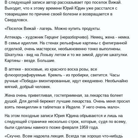
В следующей записи автор рассказывает про поселок Вижай.
Выходит, что к этому времени Юрий Юдин уже расстался с
товарищами по причине своей болезни и возвращается в
Свердловск.
«Поселок Вижай - лагерь. Можно купить продукты.
Аптекарь - художник Герценг (неразборчиво). Немец, жена - немка.
В семье идиллия. На стенах рельефные картины с филигранной
отделкой, очень мастерски, необыкновенно тонко выполнены.
Шкатулка - вид на Лозьву летом и то же зимой, другие шкатулки.
Картины - везде. Большие.
В аптеке - восковые, из красного воска розы, все
флюорографируемые. Кремль - из пробирки, светится. Часы
ручные «Победа» вмонтированные, идут ежедневно. Необычайно
мягкий, добрый человек.
Жена очень приветливая, гостеприимная, за лекарства болеет
душой. Для детей бережет лучшие лекарства. Очень меня просил
взять пенициллин в таблетках в Ивделе. У него очень мало».
На этом походные записи Юрия Юдина обрываются и лишь на
следующей страничке несколько строк, которые, судя по всему,
были сделаны намного позже февраля 1959 года.
«Скучно. Всем надоела лекция. Всегда так хорошо что-нибудь