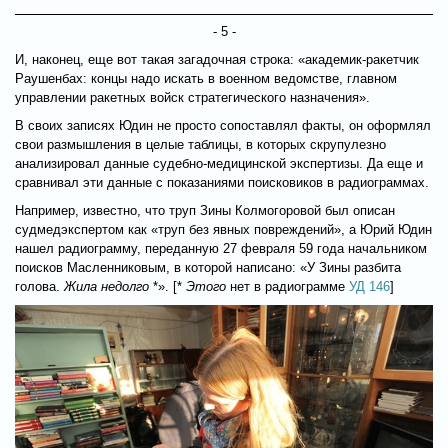
- 5 -
И, наконец, еще вот такая загадочная строка: «академик-ракетчик
Раушенбах: концы надо искать в военном ведомстве, главном
управлении ракетных войск стратегического назначения».
В своих записях Юдин не просто сопоставлял факты, он оформлял
свои размышления в целые таблицы, в которых скрупулезно
анализировал данные судебно-медицинской экспертизы. Да еще и
сравнивал эти данные с показаниями поисковиков в радиограммах.
Например, известно, что труп Зины Колмогоровой был описан
судмедэкспертом как «труп без явных повреждений», а Юрий Юдин
нашел радиограмму, переданную 27 февраля 59 года начальником
поисков Масленниковым, в которой написано: «У Зины разбита
голова.
Жила недолго
*». [*
Этого
нет в радиограмме
УД 146
]