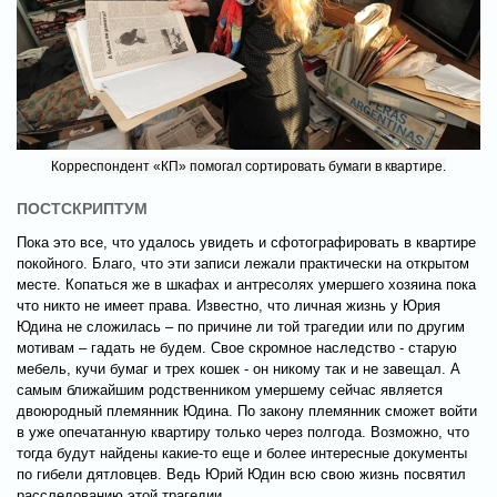
Корреспондент «КП» помогал сортировать бумаги в квартире.
ПОСТСКРИПТУМ
Пока это все, что удалось увидеть и сфотографировать в квартире
покойного. Благо, что эти записи лежали практически на открытом
месте. Копаться же в шкафах и антресолях умершего хозяина пока
что никто не имеет права. Известно, что личная жизнь у Юрия
Юдина не сложилась – по причине ли той трагедии или по другим
мотивам – гадать не будем. Свое скромное наследство - старую
мебель, кучи бумаг и трех кошек - он никому так и не завещал. А
самым ближайшим родственником умершему сейчас является
двоюродный племянник Юдина. По закону племянник сможет войти
в уже опечатанную квартиру только через полгода. Возможно, что
тогда будут найдены какие-то еще и более интересные документы
по гибели дятловцев. Ведь Юрий Юдин всю свою жизнь посвятил
расследованию этой трагедии.