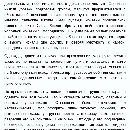
деятельности, посетив это место девственно чистым. Оценивая
низкий уровень подготовки группы, маршрут прорабатывался с
обязательной ночевкой в населенном пункте (во время зимних
каникул сельские школы были пусты,и ночевки проводились
именно в них.) Саша боялся брать на себя ответственность
холодной ночевки с "молодняком". Он учил ребят ориентироваться
в тайге по вышкам триангуляции, забравшись на которую, взглядом
с высоты искали две других, и сверяя местность с картой,
определяли свое местонахождение.
Однажды, допустив ошибку при прохождении маршрута, ребята
засветло не вышли на населенный пункт, и оставшись в тайге
ночью без палаток, он прибегнул к изготовлению нодьи. Несмотря
на благополучный исход, Александр чувствовал себя виноватым и
очень подавленным, тогда как самой группе это казалось
приключением.
Во время знакомства с новым человеком в группе, он старался
сделать все возможное, чтобы сгладить углы между старыми и
новыми участниками. Отношение было отеческим и
наставническим, мог пожурить лишь тет-а-тет, понимая, что
выговор на глазах у группы портит атмосферу в коллективе,
разделяя его на опытных и не очень. Отсюда у его подшефных
формировалось ощущение непререкаемого авторитета лидера