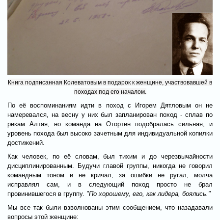
Книга подписанная Колеватовым в подарок к женщине, участвовавшей в
походах под его началом.
По её воспоминаниям идти в поход с Игорем Дятловым он не
намеревался, на весну у них был запланирован поход - сплав по
рекам Алтая, но команда на Отортен подобралась сильная, и
уровень похода был высоко зачетным для индивидуальной копилки
достижений.
Как человек, по её словам, был тихим и до черезвычайности
дисциплинированным. Будучи главой группы, никогда не говорил
командным тоном и не кричал, за ошибки не ругал, молча
исправлял сам, и в следующий поход просто не брал
провинившегося в группу.
"По хорошему, его, как лидера, боялись."
Мы все так были взволнованы этим сообщением, что назадавали
вопросы этой женщине: