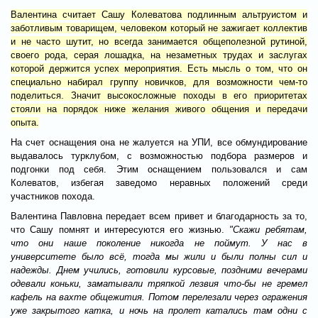
Валентина считает Сашу Колеватова подлинным альтруистом и
заботливым товарищем, человеком который не зажигает коллектив
и не часто шутит, но всегда занимается общеполезной рутиной,
своего рода, серая лошадка, на незаметных трудах и заслугах
которой держится успех мероприятия. Есть мысль о том, что он
специально набирал группу новичков, для возможности чем-то
поделиться. Значит высокосложные походы в его приоритетах
стояли на порядок ниже желания живого общения и передачи
опыта.
На счет оснащения она не жалуется на УПИ, все обмундирование
выдавалось турклубом, с возможностью подбора размеров и
подгонки под себя. Этим оснащением пользовался и сам
Колеватов, избегая заведомо неравных положений среди
участников похода.
Валентина Павловна передает всем привет и благодарность за то,
что Сашу помнят и интересуются его жизнью.
"Скажи ребятам,
что они наше поколение никогда не поймут. У нас в
университете было всё, тогда мы жили и были полны сил и
надежды. Днем учились, готовили курсовые, поздними вечерами
одевали коньки, заматывали тряпкой лезвия что-бы не гремел
кафель на вахте общежития. Потом перелезали через огражения
уже закрытого катка, и ночь на пролет катались там одни с