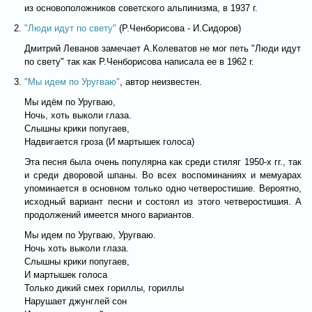
из основоположников советского альпинизма, в 1937 г.
"Люди идут по свету"
(Р.Ченборисова - И.Сидоров)
Дмитрий Леванов замечает А.Колеватов не мог петь "Люди идут
по свету" так как Р.Ченборисова написала ее в 1962 г.
"Мы идем по Уругваю"
, автор неизвестен.
Мы идём по Уругваю,
Ночь, хоть выколи глаза.
Слышны крики попугаев,
Надвигается гроза (И мартышек голоса)
Эта песня была очень популярна как среди стиляг 1950-х гг., так
и среди дворовой шпаны. Во всех воспоминаниях и мемуарах
упоминается в основном только одно четверостишие. Вероятно,
исходный вариант песни и состоял из этого четверостишия. А
продолжений имеется много вариантов.
Мы идем по Уругваю, Уругваю.
Ночь хоть выколи глаза.
Слышны крики попугаев,
И мартышек голоса
Только дикий смех гориллы, гориллы
Нарушает джунглей сон