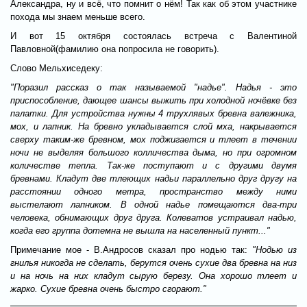
Александра, ну и всё, что помнит о нём! Так как об этом участнике
похода мы знаем меньше всего.
И вот 15 октября состоялась встреча с Валентиной
Павловной(фамилию она попросила не говорить).
Слово Мельхиседеку:
"Поразил рассказ о так называемой "надье". Надья - это
приспособление, дающее шансы выжить при холодной ночёвке без
палатки. Для устройства нужны 4 трухлявых бревна валежника,
мох, и лапник. На бревно укладывается слой мха, накрывается
сверху таким-же бревном, мох поджигается и тлеет в течении
ночи не выделяя большого колличества дыма, но при огромном
количестве тепла. Так-же поступают и с другими двумя
бревнами. Кладут две тлеющих надьи параллельно друг другу на
расстоянии одного метра, пространство между ними
выстелают лапником. В одной надье помещаются два-три
человека, обнимающих друг друга. Колеватов устраивал надью,
когда его группа дотемна не вышла на населенный пункт..."
Примечание мое - В.Андросов сказал про нодью так:
"Нодью из
гнилья никогда не сделать, берутся очень сухие два бревна на низ
и на ночь на них кладут сырую березу. Она хорошо тлеет и
жарко. Сухие бревна очень быстро сгорают."