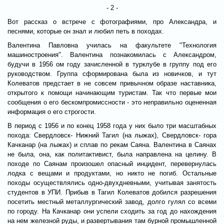
- 2 -
Вот рассказ о встрече с фотографиями, про Александра, и
песнями, которые он знал и любил петь в походах.
Валентина Павловна училась на факультете "Технология
машиностроения". Валентина познакомилась с Александром,
будучи в 1956 ом году зачисленной в турклубе в группу под его
руководством. Группа сформирована была из новичков, и тут
Колеватов предстает в не совсем привычном образе наставника,
открытого к помощи начинающим туристам. Так что первые мои
сообщения о его бескомпромиссности - это неправильно оцененная
информация о его строгости.
В период с 1956 и по конец 1958 года у них было три масштабных
похода: Свердловск- Нижний Тагил (на лыжах), Свердловск- гора
Качканар (на лыжах) и сплав по рекам Саяна. Валентина в Саянах
не была, она, как политактивист, была направлена на целину. В
походе по Саянам произошел опасный инцидент, перевернулась
лодка с вещами и продуктами, но никто не погиб. Остальные
походы осуществлялись одно-двухдневными, учитывая занятость
студентов в УПИ. Прибыв в Тагил Колеватов добился разрешения
посетить местный металлургический завод, долго гулял со всеми
по городу. На Качканар они успели сходить за год до нахождения
на нем железной руды, и развертывания там бурной промышленной