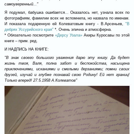
самоуверенный..."
Я подумал, бабушка ошибается... Оказалось нет, узнала всех по
фотографиям, фамилии всех не вспомнила, но назвала по именам.
И показала подаренную ей Колеватовым книгу - В.Арсеньев,
"В
дебрях Уссурийского края"
*. Очень эпична и атмосферна.
* Обязательно посмотрите
«Дерсу Узала»
Акиры Куросавы по этой
книге – прим. ред.
И НАДПИСЬ НА КНИГЕ
:
"В знак своего большого уважения дарю эту книгу. Да будет
жизнь твоя, Валя, полна забот и беспокойства, насыщена
приключениями, исканиями и смелыми дерзаниями; помни своих
друзей, изучай и глубже познавай свою Родину! Ей нет границ!
Только вперед! 27.5.1958 А.Колеватов"