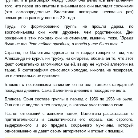
группы, и в разговорах между собой они делились впечатлением
того, что перед его опытом и знаниями все они выглядят сосунками
(это самоопределение Валентина повторила несколько раз)
несмотря на разницу всего в 2-3 года.
Труды по формированию группы не прошли даром, по
воспоминаниям они жили дружнее, чем родственники. Дни
рождения в этих походах они не отмечали, именины тоже.
"Время
было не то. Это сейчас праздник, а тогда у нас было так..."
Странно, но Валентина однозначно и твердо говорит о том, что
Александр не курил, ни трубку, ни сигареты, обозначая то, что этот
факт обязательно запомнился бы ей, ввиду её жуткой аллергии на
табак. К фотографиям относился холодно, никогда не позировал,
но и специально не прятался.
Блокнот с постоянными записями он не вел, только стандартный
походный дневник. Сама Валентина дневник в походах не вела.
Блинова Юрия составе группы в период с 1956 по 1958 не было.
Она его не видела в тех походах, в которых участвовала сама.
Насчет отношений с женским полом, Валентина рассказывает о
притягательности и симпатичности его образа, как строгого,
выдержанного и до предела собранного мужчины, который
одновременно не давит своим авторитетом и открыт к помощи.