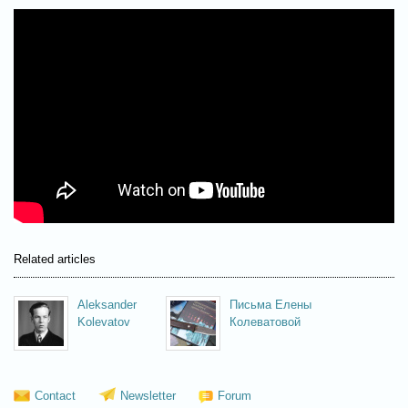
Related articles
Aleksander
Письма Елены
Kolevatov
Колеватовой
Contact
Newsletter
Forum