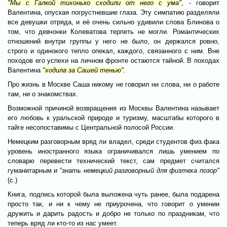
"Мы с Галкой тихонько сходили от него с ума"
, - говорит
Валентина, опуская погрустневшие глаза. Эту симпатию разделяли
все девушки отряда, и её очень сильно удивили слова Блинова о
том, что девчонки Колеватова терпеть не могли. Романтических
отношений внутри группы у него не было, он держался ровно,
строго и одинокого тепло опекал, каждого, связанного с ним. Вне
походов его успехи на личном фронте остаются тайной. В походах
Валентина
"ходила за Сашей тенью"
.
Про жизнь в Москве Саша никому не говорил ни слова, ни о работе
там, ни о знакомствах.
Возможной причиной возвращения из Москвы Валентина называет
его любовь к уральской природе и туризму, масштабы которого в
тайге несопоставимы с Центральной полосой России.
Немецким разговорным вряд ли владел, среди студентов физ.фака
уровень иностранного языка ограничивался лишь умением по
словарю перевести технический текст, сам предмет считался
гуманитарным и
"знать немецкий разговорный для физтеха позор"
(с.)
Книга, подпись которой была выложена чуть ранее, была подарена
просто так, и ни к чему не приурочена, что говорит о умении
дружить и дарить радость и добро не только по праздникам, что
теперь вряд ли кто-то из нас умеет.