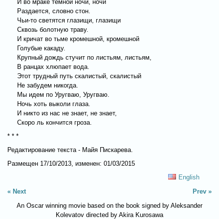
И во мраке темной ночи, ночи
Раздается, словно стон.
Чьи-то светятся глазищи, глазищи
Сквозь болотную траву.
И кричат во тьме кромешной, кромешной
Голубые какаду.
Крупный дождь стучит по листьям, листьям,
В ранцах хлюпает вода.
Этот трудный путь скалистый, скалистый
Не забудем никогда.
Мы идем по Уругваю, Уругваю.
Ночь хоть выколи глаза.
И никто из нас не знает, не знает,
Скоро ль кончится гроза.
* * *
Редактирование текста - Майя Пискарева.
Размещен 17/10/2013, изменен: 01/03/2015
English
Next
Prev
An Oscar winning movie based on the book signed by Aleksander
Kolevatov directed by Akira Kurosawa