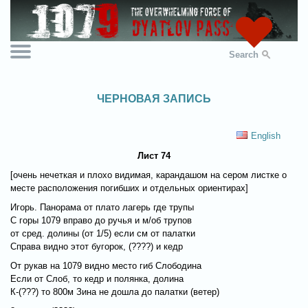
Search
ЧЕРНОВАЯ ЗАПИСЬ
English
Лист 74
[очень нечеткая и плохо видимая, карандашом на сером листке о
месте расположения погибших и отдельных ориентирах]
Игорь. Панорама от плато лагерь где трупы
С горы 1079 вправо до ручья и м/об трупов
от сред. долины (от 1/5) если см от палатки
Справа видно этот бугорок, (????) и кедр
От рукав на 1079 видно место гиб Слободина
Если от Слоб, то кедр и полянка, долина
К-(???) то 800м Зина не дошла до палатки (ветер)