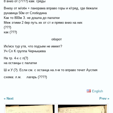
8 вниз от (????) кам. гряды
Внизу от м/обн + панорама вправо горы и к/гряд, где бежали
рукавица 50м от Слободина
Как то 800м З. не дошла до палатки
Меж этими 2 бер путь их от ст и прямо вниз на них
(???)
как (???)
оборот
Их/иск тур утв, что подъем не имеет?
Уч Сл К группа Чернышева
На тр. 4-х с п(?)
на останцы с палатки
Ш и У (?). Если см. с останца на л-м то вправо течет Ауспия
схема: л.м. лагерь (????)
English
Next
Prev