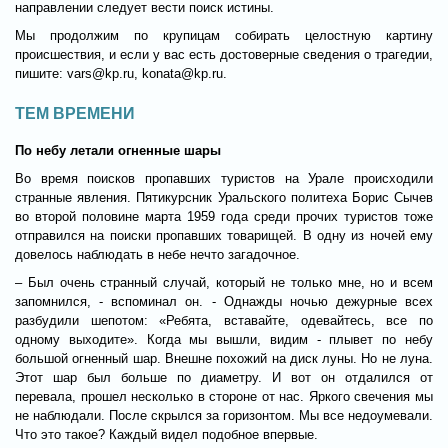
направлении следует вести поиск истины.
Мы продолжим по крупицам собирать целостную картину
происшествия, и если у вас есть достоверные сведения о трагедии,
пишите:
vars@kp.ru
,
konata@kp.ru
.
ТЕМ ВРЕМЕНИ
По небу летали огненные шары
Во время поисков пропавших туристов на Урале происходили
странные явления. Пятикурсник Уральского политеха Борис Сычев
во второй половине марта 1959 года среди прочих туристов тоже
отправился на поиски пропавших товарищей. В одну из ночей ему
довелось наблюдать в небе нечто загадочное.
– Был очень странный случай, который не только мне, но и всем
запомнился, - вспоминал он. - Однажды ночью дежурные всех
разбудили шепотом: «Ребята, вставайте, одевайтесь, все по
одному выходите». Когда мы вышли, видим - плывет по небу
большой огненный шар. Внешне похожий на диск луны. Но не луна.
Этот шар был больше по диаметру. И вот он отдалился от
перевала, прошел несколько в стороне от нас. Яркого свечения мы
не наблюдали. После скрылся за горизонтом. Мы все недоумевали.
Что это такое? Каждый видел подобное впервые.