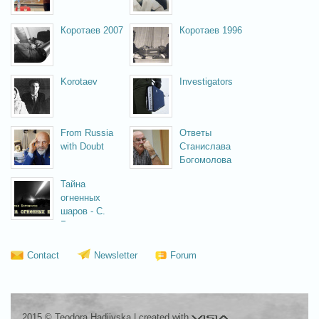
Коротаев 2007
Коротаев 1996
Korotaev
Investigators
From Russia
Ответы
with Doubt
Станислава
Богомолова
Тайна
огненных
шаров - С.
Богомолов
Contact
Newsletter
Forum
Visia
2015 © Teodora Hadjiyska
|
created with