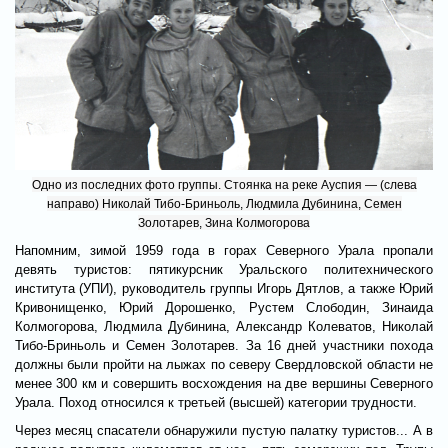
Одно из последних фото группы. Стоянка на реке Ауспия — (слева
направо) Николай Тибо-Бриньоль, Людмила Дубинина, Семен
Золотарев, Зина Колмогорова
Напомним, зимой 1959 года в горах Северного Урала пропали
девять туристов: пятикурсник Уральского политехнического
института (УПИ), руководитель группы Игорь Дятлов, а также Юрий
Кривонищенко, Юрий Дорошенко, Рустем Слободин, Зинаида
Колмогорова, Людмила Дубинина, Александр Колеватов, Николай
Тибо-Бриньоль и Семен Золотарев. За 16 дней участники похода
должны были пройти на лыжах по северу Свердловской области не
менее 300 км и совершить восхождения на две вершины Северного
Урала. Поход относился к третьей (высшей) категории трудности.
Через месяц спасатели обнаружили пустую палатку туристов... А в