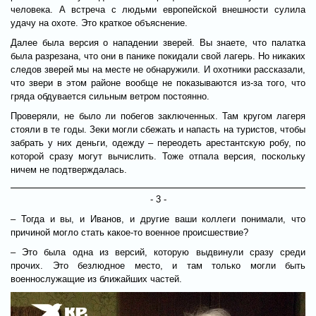
человека. А встреча с людьми европейской внешности сулила
удачу на охоте. Это краткое объяснение.
Далее была версия о нападении зверей. Вы знаете, что палатка
была разрезана, что они в панике покидали свой лагерь. Но никаких
следов зверей мы на месте не обнаружили. И охотники рассказали,
что звери в этом районе вообще не показываются из-за того, что
гряда обдувается сильным ветром постоянно.
Проверяли, не было ли побегов заключенных. Там кругом лагеря
стояли в те годы. Зеки могли сбежать и напасть на туристов, чтобы
забрать у них деньги, одежду – переодеть арестантскую робу, по
которой сразу могут вычислить. Тоже отпала версия, поскольку
ничем не подтверждалась.
- 3 -
– Тогда и вы, и Иванов, и другие ваши коллеги понимали, что
причиной могло стать какое-то военное происшествие?
– Это была одна из версий, которую выдвинули сразу среди
прочих. Это безлюдное место, и там только могли быть
военнослужащие из ближайших частей.