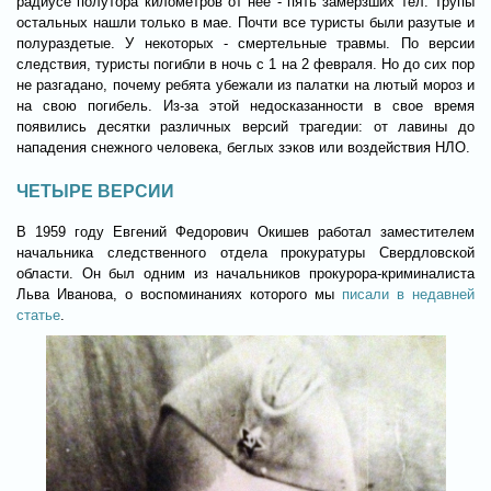
радиусе полутора километров от нее - пять замерзших тел. Трупы
остальных нашли только в мае. Почти все туристы были разутые и
полураздетые. У некоторых - смертельные травмы. По версии
следствия, туристы погибли в ночь с 1 на 2 февраля. Но до сих пор
не разгадано, почему ребята убежали из палатки на лютый мороз и
на свою погибель. Из-за этой недосказанности в свое время
появились десятки различных версий трагедии: от лавины до
нападения снежного человека, беглых зэков или воздействия НЛО.
ЧЕТЫРЕ ВЕРСИИ
В 1959 году Евгений Федорович Окишев работал заместителем
начальника следственного отдела прокуратуры Свердловской
области. Он был одним из начальников прокурора-криминалиста
Льва Иванова, о воспоминаниях которого мы
писали в недавней
статье
.