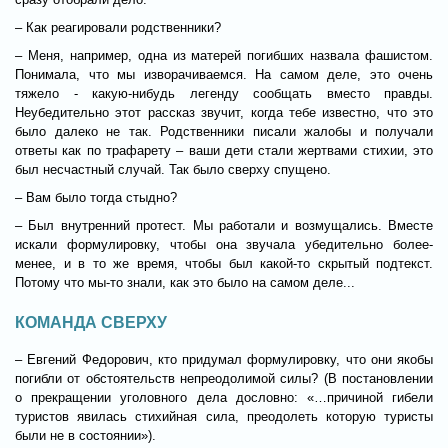
– Как реагировали родственники?
– Меня, например, одна из матерей погибших назвала фашистом.
Понимала, что мы изворачиваемся. На самом деле, это очень
тяжело - какую-нибудь легенду сообщать вместо правды.
Неубедительно этот рассказ звучит, когда тебе известно, что это
было далеко не так. Родственники писали жалобы и получали
ответы как по трафарету – ваши дети стали жертвами стихии, это
был несчастный случай. Так было сверху спущено.
– Вам было тогда стыдно?
– Был внутренний протест. Мы работали и возмущались. Вместе
искали формулировку, чтобы она звучала убедительно более-
менее, и в то же время, чтобы был какой-то скрытый подтекст.
Потому что мы-то знали, как это было на самом деле...
КОМАНДА СВЕРХУ
– Евгений Федорович, кто придумал формулировку, что они якобы
погибли от обстоятельств непреодолимой силы? (В постановлении
о прекращении уголовного дела дословно: «…причиной гибели
туристов явилась стихийная сила, преодолеть которую туристы
были не в состоянии»).