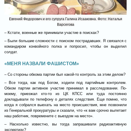
Евгений Федорович и его супруга Галина Исааковна. Фото: Наталья
Варсегова
– Кстати, военные же принимали участие в поисках?
– Были большие сложности с поиском пострадавших. Я связался с
командиром конвойного полка и попросил, чтобы он выделил
солдат.
«МЕНЯ НАЗВАЛИ ФАШИСТОМ»
– Со стороны обкома партии был какой-то контроль за этим делом?
– Все тогда, как под Богом, ходили под партийным контролем.
Обком партии активное участие принимал в расследовании. По-
моему, приезжал кто-то из ЦК КПСС или туда постоянно
докладывали по телефону о деталях следствия. Еще помню, что
когда я собрался выехать на место происшествия, мне позвонили
из Генеральной прокуратуры и сказали, что «к вам срочно вылетает
наш работник, повремените с выездом на место».
– Насколько известно, вы тогда запрашивали радиоактивную
экспертизу?